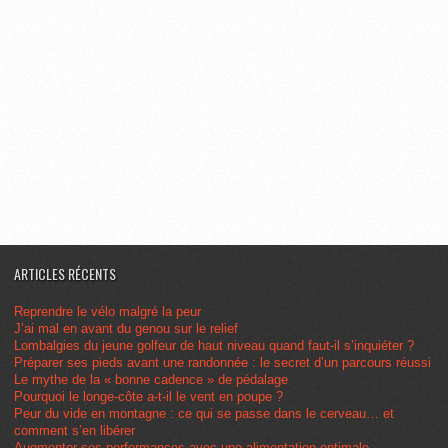
ARTICLES RÉCENTS
Reprendre le vélo malgré la peur
J’ai mal en avant du genou sur le relief
Lombalgies du jeune golfeur de haut niveau quand faut-il s’inquiéter ?
Préparer ses pieds avant une randonnée : le secret d’un parcours réussi
Le mythe de la « bonne cadence » de pédalage
Pourquoi le longe-côte a-t-il le vent en poupe ?
Peur du vide en montagne : ce qui se passe dans le cerveau… et
comment s’en libérer
Augmenter ses performances avec une alimentation optimale