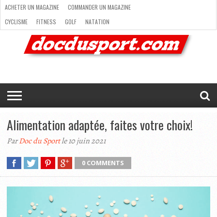
ACHETER UN MAGAZINE
COMMANDER UN MAGAZINE
CYCLISME
FITNESS
GOLF
NATATION
ACHETER
RANDONNÉE
RUNNING
SKI
TRAIL RUNNING
UN
COMMANDER
CYCLISME
FITNESS
GOLF
NATATION
RANDONNÉE
RUNNING
SKI
TRAIL
TRIATHLON
VOILE
NEWSLETTER
MAG’
NOUS
MAGAZINE
UN
RUNNING
EN
CONTACTER
TRIATHLON
VOILE
NEWSLETTER
MAG’ EN LIGNE
MAGAZINE
LIGNE
NOUS CONTACTER
Alimentation adaptée, faites votre choix!
Par
Doc du Sport
le 10 juin 2021
0 COMMENTS