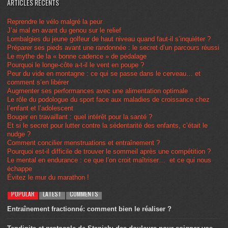
ARTICLES RÉCENTS
Reprendre le vélo malgré la peur
J’ai mal en avant du genou sur le relief
Lombalgies du jeune golfeur de haut niveau quand faut-il s’inquiéter ?
Préparer ses pieds avant une randonnée : le secret d’un parcours réussi
Le mythe de la « bonne cadence » de pédalage
Pourquoi le longe-côte a-t-il le vent en poupe ?
Peur du vide en montagne : ce qui se passe dans le cerveau… et
comment s’en libérer
Augmenter ses performances avec une alimentation optimale
Le rôle du podologue du sport face aux maladies de croissance chez
l’enfant et l’adolescent
Bouger en travaillant : quel intérêt pour la santé ?
Et si le secret pour lutter contre la sédentarité des enfants, c’était le
nudge ?
Comment concilier menstruations et entraînement ?
Pourquoi est-il difficile de trouver le sommeil après une compétition ?
Le mental en endurance : ce que l’on croit maîtriser… et ce qui nous
échappe
Évitez le mur du marathon !
POPULAR
LATEST
COMMENTS
Entraînement fractionné: comment bien le réaliser ?