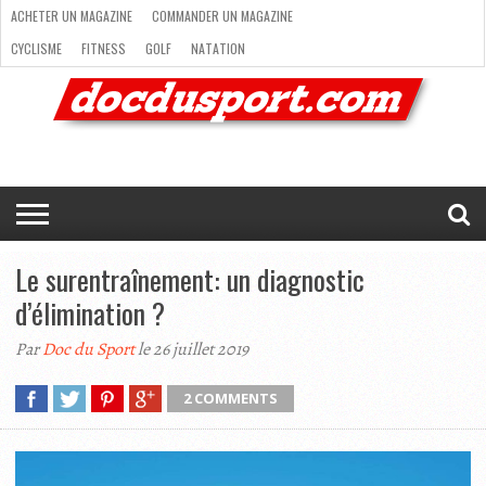
ACHETER UN MAGAZINE
COMMANDER UN MAGAZINE
CYCLISME
FITNESS
GOLF
NATATION
ACHETER
RANDONNÉE
RUNNING
SKI
TRAIL RUNNING
UN
COMMANDER
CYCLISME
FITNESS
GOLF
NATATION
RANDONNÉE
RUNNING
SKI
TRAIL
TRIATHLON
VOILE
NEWSLETTER
MAG’
NOUS
MAGAZINE
UN
RUNNING
EN
CONTACTER
TRIATHLON
VOILE
NEWSLETTER
MAG’ EN LIGNE
MAGAZINE
LIGNE
NOUS CONTACTER
Le surentraînement: un diagnostic
d’élimination ?
Par
Doc du Sport
le 26 juillet 2019
2 COMMENTS