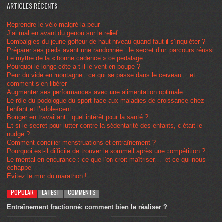
ARTICLES RÉCENTS
Reprendre le vélo malgré la peur
J’ai mal en avant du genou sur le relief
Lombalgies du jeune golfeur de haut niveau quand faut-il s’inquiéter ?
Préparer ses pieds avant une randonnée : le secret d’un parcours réussi
Le mythe de la « bonne cadence » de pédalage
Pourquoi le longe-côte a-t-il le vent en poupe ?
Peur du vide en montagne : ce qui se passe dans le cerveau… et
comment s’en libérer
Augmenter ses performances avec une alimentation optimale
Le rôle du podologue du sport face aux maladies de croissance chez
l’enfant et l’adolescent
Bouger en travaillant : quel intérêt pour la santé ?
Et si le secret pour lutter contre la sédentarité des enfants, c’était le
nudge ?
Comment concilier menstruations et entraînement ?
Pourquoi est-il difficile de trouver le sommeil après une compétition ?
Le mental en endurance : ce que l’on croit maîtriser… et ce qui nous
échappe
Évitez le mur du marathon !
POPULAR
LATEST
COMMENTS
Entraînement fractionné: comment bien le réaliser ?