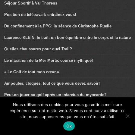
Séjour Sportif à Val Thorens
Position de télétravail: entraînez-vous!
Du confinement à la PPG: la séance de Christophe Ruelle
Laurence KLEIN: le trail, un bon équilibre entre le corps et la nature
Quelles chaussures pour quel Trail?
Le marathon de la Mer Morte: course mythique!
« Le Golf de tout mon cœur »
Ampoules, cloques: tout ce que vous devez savoir!
Peut-on jouer au golf après un infarctus du myocarde?
Nous utilisons des cookies pour vous garantir la meilleure
Boisson isotonique: recette à base de thé vert et de miel
expérience sur notre site web. Si vous continuez à utiliser ce
site, nous supposerons que vous en êtes satisfait.
Une approche globale de la pratique d’activité physique et sportive
pour améliorer la santé des Français
Ok
Laëtitia Le Corguillé: « J’aime partager l’aspect santé de mon