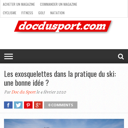
ACHETER UN MAGAZINE
COMMANDER UN MAGAZINE
CYCLISME
FITNESS
GOLF
NATATION
ACHETER
RANDONNÉE
RUNNING
SKI
TRAIL RUNNING
UN
COMMANDER
CYCLISME
FITNESS
GOLF
NATATION
RANDONNÉE
RUNNING
SKI
TRAIL
TRIATHLON
VOILE
NEWSLETTER
MAG’
NOUS
MAGAZINE
UN
RUNNING
EN
CONTACTER
TRIATHLON
VOILE
NEWSLETTER
MAG’ EN LIGNE
MAGAZINE
LIGNE
NOUS CONTACTER
Les exosquelettes dans la pratique du ski:
une bonne idée ?
Par
Doc du Sport
le 4 février 2020
0 COMMENTS