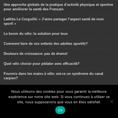
Une approche globale de la pratique d’activité physique et sportive
pour améliorer la santé des Français
Laëtitia Le Corguillé: « J’aime partager l’aspect santé de mon
sport! »
Le boom du vélo: la solution pour tous
Comment faire de vos enfants des adultes sportifs?
Douleurs de croissance: pas de drame!
Quel vélo choisir pour pédaler avec efficacité?
Fourmis dans les mains à vélo: est-ce un syndrome du canal
carpien?
Le breaking comme nouvelle pratique
Nous utilisons des cookies pour vous garantir la meilleure
expérience sur notre site web. Si vous continuez à utiliser ce
La rotule du cycliste: ses particularités
site, nous supposerons que vous en êtes satisfait.
Le sport, bon pour le moral de nos enfants
Ok