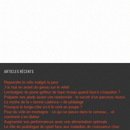
ARTICLES RÉCENTS
Reprendre le vélo malgré la peur
J’ai mal en avant du genou sur le relief
Lombalgies du jeune golfeur de haut niveau quand faut-il s’inquiéter ?
Préparer ses pieds avant une randonnée : le secret d’un parcours réussi
Le mythe de la « bonne cadence » de pédalage
Pourquoi le longe-côte a-t-il le vent en poupe ?
Peur du vide en montagne : ce qui se passe dans le cerveau… et
comment s’en libérer
Augmenter ses performances avec une alimentation optimale
Le rôle du podologue du sport face aux maladies de croissance chez