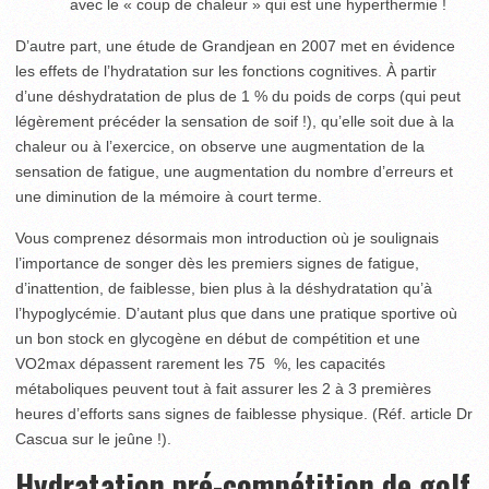
avec le « coup de chaleur » qui est une hyperthermie !
D’autre part, une étude de Grandjean en 2007 met en évidence
les effets de l’hydratation sur les fonctions cognitives. À partir
d’une déshydratation de plus de 1 % du poids de corps (qui peut
légèrement précéder la sensation de soif !), qu’elle soit due à la
chaleur ou à l’exercice, on observe une augmentation de la
sensation de fatigue, une augmentation du nombre d’erreurs et
une diminution de la mémoire à court terme.
Vous comprenez désormais mon introduction où je soulignais
l’importance de songer dès les premiers signes de fatigue,
d’inattention, de faiblesse, bien plus à la déshydratation qu’à
l’hypoglycémie. D’autant plus que dans une pratique sportive où
un bon stock en glycogène en début de compétition et une
VO2max dépassent rarement les 75 %, les capacités
métaboliques peuvent tout à fait assurer les 2 à 3 premières
heures d’efforts sans signes de faiblesse physique. (Réf. article Dr
Cascua sur le jeûne !).
Hydratation pré-compétition de golf