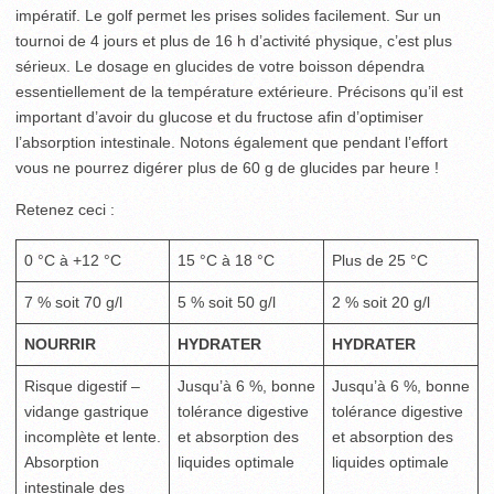
impératif. Le golf permet les prises solides facilement. Sur un
tournoi de 4 jours et plus de 16 h d’activité physique, c’est plus
sérieux. Le dosage en glucides de votre boisson dépendra
essentiellement de la température extérieure. Précisons qu’il est
important d’avoir du glucose et du fructose afin d’optimiser
l’absorption intestinale. Notons également que pendant l’effort
vous ne pourrez digérer plus de 60 g de glucides par heure !
Retenez ceci :
0 °C à +12 °C
15 °C à 18 °C
Plus de 25 °C
7 % soit 70 g/l
5 % soit 50 g/l
2 % soit 20 g/l
NOURRIR
HYDRATER
HYDRATER
Risque digestif –
Jusqu’à 6 %, bonne
Jusqu’à 6 %, bonne
vidange gastrique
tolérance digestive
tolérance digestive
incomplète et lente.
et absorption des
et absorption des
Absorption
liquides optimale
liquides optimale
intestinale des