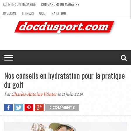
ACHETER UN MAGAZINE
COMMANDER UN MAGAZINE
CYCLISME
FITNESS
GOLF
NATATION
ACHETER
RANDONNÉE
RUNNING
SKI
TRAIL RUNNING
UN
COMMANDER
CYCLISME
FITNESS
GOLF
NATATION
RANDONNÉE
RUNNING
SKI
TRAIL
TRIATHLON
VOILE
NEWSLETTER
MAG’
NOUS
MAGAZINE
UN
RUNNING
EN
CONTACTER
TRIATHLON
VOILE
NEWSLETTER
MAG’ EN LIGNE
MAGAZINE
LIGNE
NOUS CONTACTER
Nos conseils en hydratation pour la pratique
du golf
Par
Charles-Antoine Winter
le 11 juin 2019
0 COMMENTS