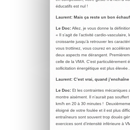
éducatifs est nul !
Laurent: Mais ça reste un bon échau
Le Doc:
Allez, je vous donne la définitio
« Il s’agit de l’activité cardio-vasculaire
croissante jusqu’à retrouver les caractér
vous trottinez, vous courez en accéléra
deux aspects me dérangent. Premièrement
celle de la VMA. C’est particulièrement
sollicitation énergétique est plus élevée
Laurent: C’est vrai, quand j’enchaîne
Le Doc:
Et les contraintes mécaniques au
montre aisément. Il n’aurait pas souffer
km/h en 20 à 30 minutes ! Deuxièmement,
éloigné de votre foulée et il est plus diff
entraîneurs sont souvent trop doués gén
exercices sont d’intensité inférieure à