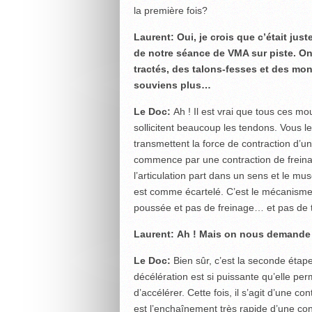
la première fois?
Laurent: Oui, je crois que c’était jus
de notre séance de VMA sur piste. On
tractés, des talons-fesses et des mo
souviens plus…
Le Doc:
Ah ! Il est vrai que tous ces mo
sollicitent beaucoup les tendons. Vous le
transmettent la force de contraction d’u
commence par une contraction de freinage
l’articulation part dans un sens et le mu
est comme écartelé. C’est le mécanisme un
poussée et pas de freinage… et pas de t
Laurent: Ah ! Mais on nous demande 
Le Doc:
Bien sûr, c’est la seconde étape
décélération est si puissante qu’elle perm
d’accélérer. Cette fois, il s’agit d’une c
est l’enchaînement très rapide d’une con