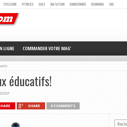
CYCLISME
FITNESS
GOLF
NATATION
RANDONNÉE
RUNNING
SKI
ER
MAG’ EN LIGNE
NOUS CONTACTER
N LIGNE
COMMANDER VOTRE MAG’
atifs!
ux éducatifs!
 2020
SHARE
SHARE
0 COMMENTS