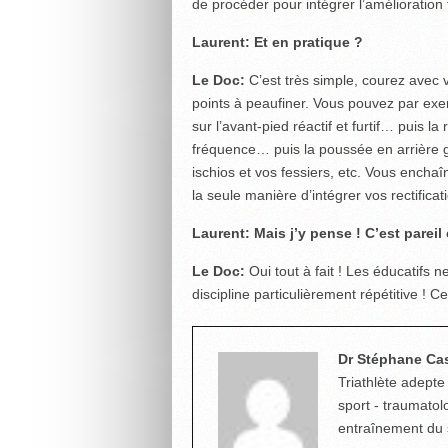
de procéder pour intégrer l’amélioration 
Laurent: Et en pratique ?
Le Doc:
C’est très simple, courez avec 
points à peaufiner. Vous pouvez par exem
sur l’avant-pied réactif et furtif… puis l
fréquence… puis la poussée en arrière g
ischios et vos fessiers, etc. Vous enchaî
la seule manière d’intégrer vos rectifica
Laurent: Mais j’y pense ! C’est parei
Le Doc:
Oui tout à fait ! Les éducatifs 
discipline particulièrement répétitive 
Dr Stéphane Ca
Triathlète adepte
sport - traumatol
entraînement du s