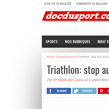
ACHETER UN MAGAZINE
COMMANDER UN MAGAZINE
TRAIL RUNNING
TRIATHLON
VOILE
NEWSLETT
SPORTS
NOS RUBRIQUES
MAG’ E
Home
/
Entraînement
/
Triathlon: stop aux éduc
Triathlon: stop a
Par
Dr Stéphane Cascua
le 11 septembre
SHARE
TWEET