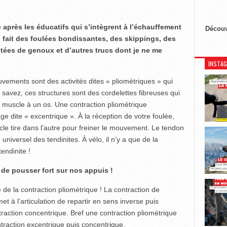
te après les éducatifs qui s’intègrent à l’échauffement
Découv
 fait des foulées bondissantes, des skippings, des
ntées de genoux et d’autres trucs dont je ne me
INSTA
uvements sont des activités dites « pliométriques » qui
 savez, ces structures sont des cordelettes fibreuses qui
n muscle à un os. Une contraction pliométrique
 dite « excentrique ». À la réception de votre foulée,
scle tire dans l’autre pour freiner le mouvement. Le tendon
iversel des tendinites. À vélo, il n’y a que de la
endinite !
de pousser fort sur nos appuis !
 de la contraction pliométrique ! La contraction de
et à l’articulation de repartir en sens inverse puis
ontraction concentrique. Bref une contraction pliométrique
traction excentrique puis concentrique.