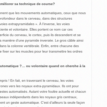
r améliorer sa technique de course?
nnent que les mouvements automatiques, ceux que nous
profondeur dans le cerveau, dans des structures
oies extrapyramidales ». À l’inverse, les voies
iente et volontaire. Elles portent ce nom car ces
rficie du cerveau, le cortex, puis ils descendent et se
la manière d’une pyramide inversée. Le gros câble ainsi
 dans la colonne vertébrale. Enfin, entre chacune des
se fixer sur les muscles pour leur transmettre les ordres
e automatique ?… ou volontaire quand on cherche à la
is ! En fait, en traversant le cerveau, les voies
nes vers les noyaux extra-pyramidaux. Ils ont pour
estes automatisés. Autant votre foulée actuelle et chacun
éseaux indépendants dans les noyaux gris centraux,
nt un geste automatique. C’est d’ailleurs la seule façon