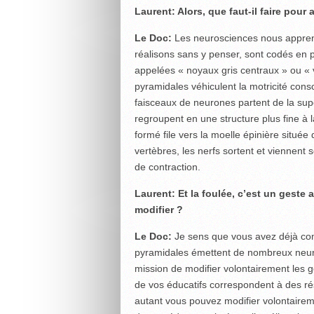
Laurent: Alors, que faut-il faire pou
Le Doc:
Les neurosciences nous appre
réalisons sans y penser, sont codés en 
appelées « noyaux gris centraux » ou « v
pyramidales véhiculent la motricité consc
faisceaux de neurones partent de la supe
regroupent en une structure plus fine à 
formé file vers la moelle épinière située
vertèbres, les nerfs sortent et viennent 
de contraction.
Laurent: Et la foulée, c’est un gest
modifier ?
Le Doc:
Je sens que vous avez déjà compr
pyramidales émettent de nombreux neuro
mission de modifier volontairement les g
de vos éducatifs correspondent à des r
autant vous pouvez modifier volontaireme