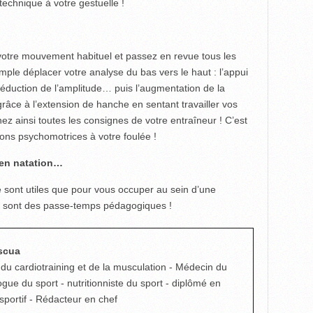
technique à votre gestuelle !
votre mouvement habituel et passez en revue tous les
ple déplacer votre analyse du bas vers le haut : l’appui
a réduction de l’amplitude… puis l’augmentation de la
râce à l’extension de hanche en sentant travailler vos
nez ainsi toutes les consignes de votre entraîneur ! C’est
tions psychomotrices à votre foulée !
l en natation…
ne sont utiles que pour vous occuper au sein d’une
! Ce sont des passe-temps pédagogiques !
scua
 du cardiotraining et de la musculation - Médecin du
ogue du sport - nutritionniste du sport - diplômé en
portif - Rédacteur en chef