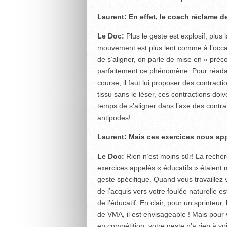
Laurent: En effet, le coach réclame de
Le Doc:
Plus le geste est explosif, plu
mouvement est plus lent comme à l’occasi
de s’aligner, on parle de mise en « préc
parfaitement ce phénomène. Pour réadapt
course, il faut lui proposer des contract
tissu sans le léser, ces contractions doiv
temps de s’aligner dans l’axe des contrain
antipodes!
Laurent: Mais ces exercices nous app
Le Doc:
Rien n’est moins sûr! La reche
exercices appelés « éducatifs » étaien
geste spécifique. Quand vous travaillez v
de l’acquis vers votre foulée naturelle e
de l’éducatif. En clair, pour un sprinteur
de VMA, il est envisageable ! Mais pour
en compétition, votre geste n’a rien à v