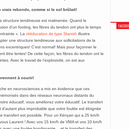
 vrais rebonds, comme si le sol brûlait!
s la structure tendineuse est malmenée. Quand le
FACEB
on d’un footing, les fibres du tendon ont plus le temps
ontrainte ». La
rééducation de type Stanish
illustre
er une structure tendineuse aux sollicitations de la
ions excentriques! C’est normal! Mais pour façonner le
ent être lentes! De cette façon, les fibres du tendon ont le
tes. Avec le travail de l’explosivité, on est aux
rennent à courir!
rche en neurosciences a mis en évidence que ces
t mémorisés dans des réseaux neuronaux distants du
otre éducatif, vous améliorez votre éducatif. Le transfert
st d’autant plus improbable que votre foulée est éloignée
, le transfert est possible. Pour un Kényan qui a 25 km/h
 vous Laurent ! Avec vos 15 km/h de VMA et vos 10 km/h
oir avec une foulée bondissante… et le transfert des