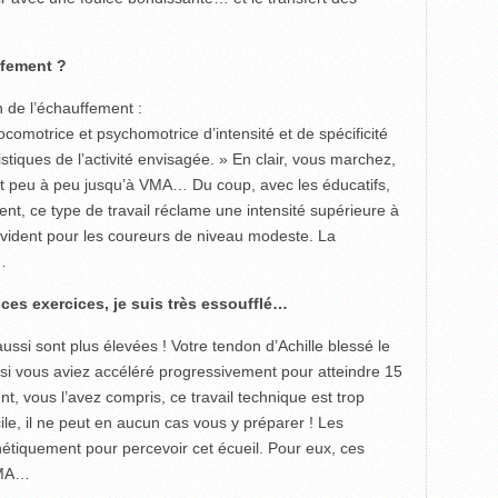
ffement ?
n de l’échauffement :
, locomotrice et psychomotrice d’intensité et de spécificité
istiques de l’activité envisagée. » En clair, vous marchez,
nt peu à peu jusqu’à VMA… Du coup, avec les éducatifs,
, ce type de travail réclame une intensité supérieure à
 évident pour les coureurs de niveau modeste. La
…
 ces exercices, je suis très essoufflé…
ssi sont plus élevées ! Votre tendon d’Achille blessé le
t si vous aviez accéléré progressivement pour atteindre 15
 vous l’avez compris, ce travail technique est trop
icile, il ne peut en aucun cas vous y préparer ! Les
étiquement pour percevoir cet écueil. Pour eux, ces
 VMA…