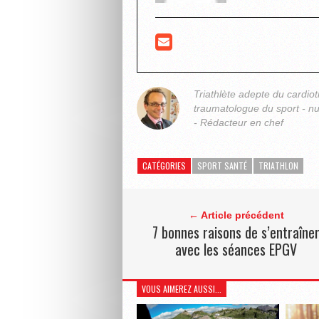
Triathlète adepte du cardiot
traumatologue du sport - nut
- Rédacteur en chef
CATÉGORIES
SPORT SANTÉ
TRIATHLON
← Article précédent
7 bonnes raisons de s’entraîne
avec les séances EPGV
VOUS AIMEREZ AUSSI...