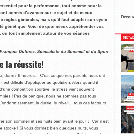
 essentiel pour la performance, tout comme pour la
nt permis d’avancer sur le sujet et de mieux
Découv
e règles générales, mais qu’il faut adapter son cycle
té génétique. Voici de quoi mieux appréhender vos
, ou tout simplement autour de vos séances
INSTA
François Duforez, Spécialiste du Sommeil et du Sport
e la réussite!
re, dormir 8 heures… C’est ce que nos parents nous ont
 est difficile d’appliquer au quotidien. Alors quand il
 d’une compétition sportive, le stress vient souvent
somnies ! Pas de panique, nous ne sommes pas tous
L’endormissement, la durée, le réveil… tous ces facteurs
rer son sommeil et ses nuits bien avant le jour J. Car il est
se stocke ! Si vous dormez bien quelques nuits, vous