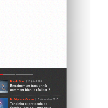
R
LATEST
COMMENTS
Doc du Sport
| 19 juin 2020
Entraînement fractionné:
comment bien le réaliser ?
Dr Stéphane Cascua
| 18 décembre 2018
Tendinite et protocole de
Stanish: des douleurs pour