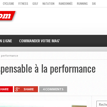
CYCLISME
FITNESS
GOLF
NATATION
RANDONNÉE
RUNNING
SKI
ER
MAG’ EN LIGNE
NOUS CONTACTER
N LIGNE
COMMANDER VOTRE MAG’
la performance
spensable à la performance
SHARE
SHARE
4 COMMENTS