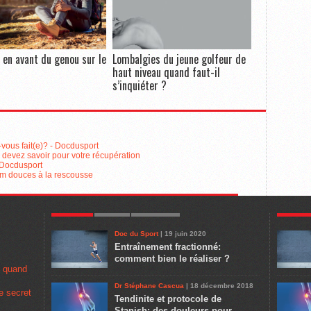
l en avant du genou sur le
Lombalgies du jeune golfeur de
haut niveau quand faut-il
s’inquiéter ?
vous fait(e)? - Docdusport
us devez savoir pour votre récupération
- Docdusport
gym douces à la rescousse
POPULAR
LATEST
COMMENTS
POPULA
Doc du Sport
| 19 juin 2020
Entraînement fractionné:
comment bien le réaliser ?
u quand
Dr Stéphane Cascua
| 18 décembre 2018
e secret
Tendinite et protocole de
Stanish: des douleurs pour