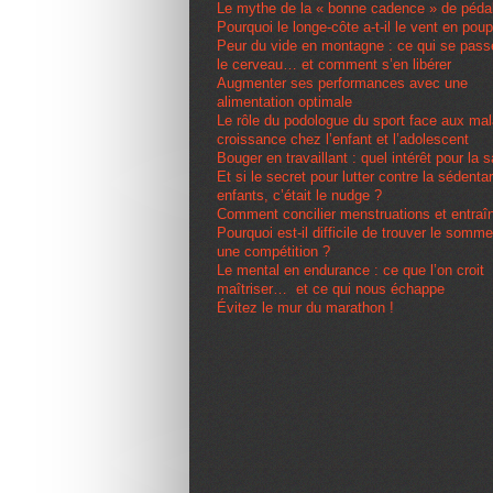
Le mythe de la « bonne cadence » de péda
Pourquoi le longe-côte a-t-il le vent en pou
Peur du vide en montagne : ce qui se pas
le cerveau… et comment s’en libérer
Augmenter ses performances avec une
alimentation optimale
Le rôle du podologue du sport face aux ma
croissance chez l’enfant et l’adolescent
Bouger en travaillant : quel intérêt pour la 
Et si le secret pour lutter contre la sédenta
enfants, c’était le nudge ?
Comment concilier menstruations et entra
Pourquoi est-il difficile de trouver le somme
une compétition ?
Le mental en endurance : ce que l’on croit
maîtriser… et ce qui nous échappe
Évitez le mur du marathon !