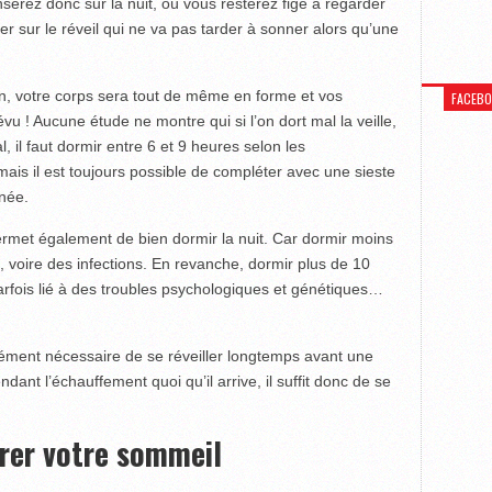
rez donc sur la nuit, où vous resterez figé à regarder
ler sur le réveil qui ne va pas tarder à sonner alors qu’une
ion, votre corps sera tout de même en forme et vos
FACEB
 ! Aucune étude ne montre qui si l’on dort mal la veille,
, il faut dormir entre 6 et 9 heures selon les
ais il est toujours possible de compléter avec une sieste
née.
 permet également de bien dormir la nuit. Car dormir moins
 voire des infections. En revanche, dormir plus de 10
arfois lié à des troubles psychologiques et génétiques…
rcément nécessaire de se réveiller longtemps avant une
ndant l’échauffement quoi qu’il arrive, il suffit donc de se
orer votre sommeil