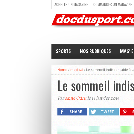
ACHETER UN MAGAZINE
COMMANDER UN MAGAZINE
TRAIL RUNNING
TRIATHLON
VOILE
NEWSLETT
SPORTS
NOS RUBRIQUES
MAG’ E
Home
/
medical
/
Le sommeil indispensable à 
Le sommeil indi
Par
Anne Odru
le 14 janvier 2019
SHARE
TWEET