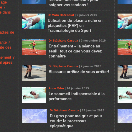
lage
soigner vos tendons !
pe ?
se dans
Dr Marc Rozenblat
| 9 janvier 2019
Utilisation du plasma riche en
plaquettes (PRP) en
Traumatologie du Sport
ladies de
Dr Stéphane Cascua
| 5 novembre 2019
santé ?
Entraînement – la séance au
rité des
seuil: tout ce que vous devez
connaître
înement ?
il après
Dr Stéphane Cascua
| 7 janvier 2019
Blessure: arrêtez de vous arrêter!
Anne Odru
| 14 janvier 2019
Le sommeil indispensable à la
performance
Dr Stéphane Cascua
| 23 janvier 2019
Du gras pour maigrir et pour
courir: le processus
épigénétique