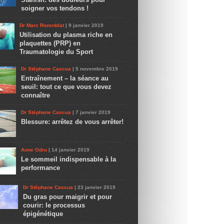
soigner vos tendons !
Dr Marc Rozenblat
| 9 janvier 2019
Utilisation du plasma riche en
plaquettes (PRP) en
Traumatologie du Sport
Dr Stéphane Cascua
| 5 novembre 2019
Entraînement – la séance au
seuil: tout ce que vous devez
connaître
Dr Stéphane Cascua
| 7 janvier 2019
Blessure: arrêtez de vous arrêter!
Anne Odru
| 14 janvier 2019
Le sommeil indispensable à la
performance
Dr Stéphane Cascua
| 23 janvier 2019
Du gras pour maigrir et pour
courir: le processus
épigénétique