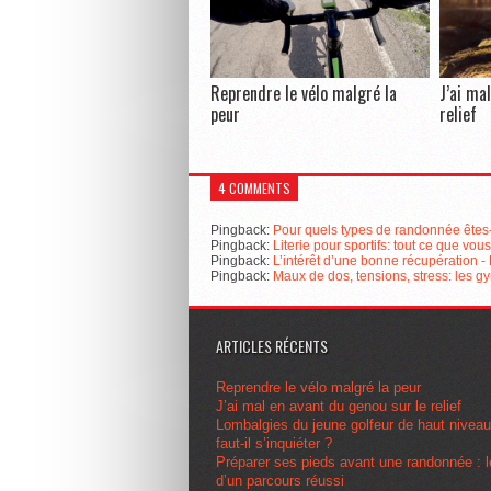
Reprendre le vélo malgré la
J’ai ma
peur
relief
4 COMMENTS
Pingback:
Pour quels types de randonnée êtes-
Pingback:
Literie pour sportifs: tout ce que vo
Pingback:
L’intérêt d’une bonne récupération 
Pingback:
Maux de dos, tensions, stress: les 
ARTICLES RÉCENTS
Reprendre le vélo malgré la peur
J’ai mal en avant du genou sur le relief
Lombalgies du jeune golfeur de haut nivea
faut-il s’inquiéter ?
Préparer ses pieds avant une randonnée : l
d’un parcours réussi