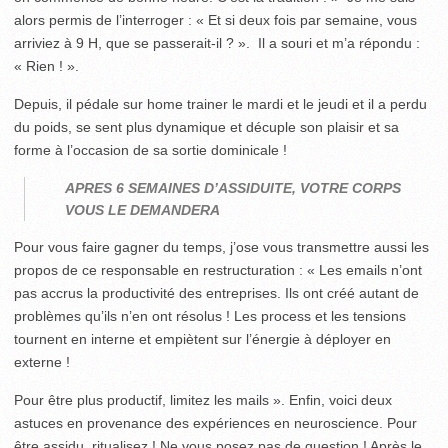
alors permis de l’interroger : « Et si deux fois par semaine, vous
arriviez à 9 H, que se passerait-il ? ». Il a souri et m’a répondu :
« Rien ! ».
Depuis, il pédale sur home trainer le mardi et le jeudi et il a perdu
du poids, se sent plus dynamique et décuple son plaisir et sa
forme à l’occasion de sa sortie dominicale !
APRES 6 SEMAINES D’ASSIDUITE, VOTRE CORPS
VOUS LE DEMANDERA
Pour vous faire gagner du temps, j’ose vous transmettre aussi les
propos de ce responsable en restructuration : « Les emails n’ont
pas accrus la productivité des entreprises. Ils ont créé autant de
problèmes qu’ils n’en ont résolus ! Les process et les tensions
tournent en interne et empiètent sur l’énergie à déployer en
externe !
Pour être plus productif, limitez les mails ». Enfin, voici deux
astuces en provenance des expériences en neuroscience. Pour
être assidu, ritualisez ! Ne vous posez pas de question ! Après le