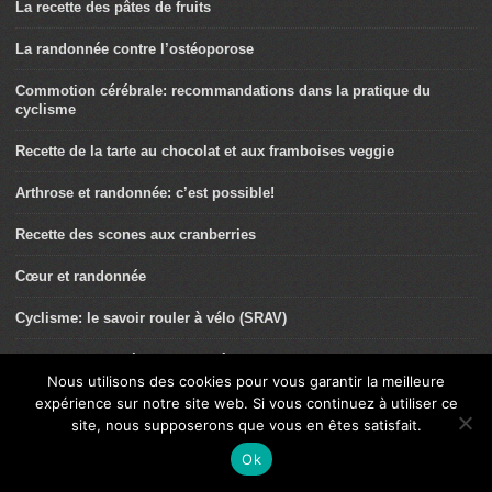
La recette des pâtes de fruits
La randonnée contre l’ostéoporose
Commotion cérébrale: recommandations dans la pratique du
cyclisme
Recette de la tarte au chocolat et aux framboises veggie
Arthrose et randonnée: c’est possible!
Recette des scones aux cranberries
Cœur et randonnée
Cyclisme: le savoir rouler à vélo (SRAV)
Blessure: et si c’était dans la tête?
Nous utilisons des cookies pour vous garantir la meilleure
Triathlon: stop aux éducatifs!
expérience sur notre site web. Si vous continuez à utiliser ce
site, nous supposerons que vous en êtes satisfait.
Literie pour sportifs: tout ce que vous devez savoir pour votre
Ok
récupération