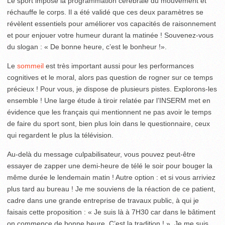
Le sport impose la programmation cérébrale du mouvement et
réchauffe le corps. Il a été validé que ces deux paramètres se
révèlent essentiels pour améliorer vos capacités de raisonnement
et pour enjouer votre humeur durant la matinée ! Souvenez-vous
du slogan : « De bonne heure, c’est le bonheur !».
Le
sommeil
est très important aussi pour les performances
cognitives et le moral, alors pas question de rogner sur ce temps
précieux ! Pour vous, je dispose de plusieurs pistes. Explorons-les
ensemble ! Une large étude à tiroir relatée par l’INSERM met en
évidence que les français qui mentionnent ne pas avoir le temps
de faire du sport sont, bien plus loin dans le questionnaire, ceux
qui regardent le plus la télévision.
Au-delà du message culpabilisateur, vous pouvez peut-être
essayer de zapper une demi-heure de télé le soir pour bouger la
même durée le lendemain matin ! Autre option : et si vous arriviez
plus tard au bureau ! Je me souviens de la réaction de ce patient,
cadre dans une grande entreprise de travaux public, à qui je
faisais cette proposition : « Je suis là à 7H30 car dans le bâtiment
on commence de bonne heure. C’est la tradition ! » Je me suis