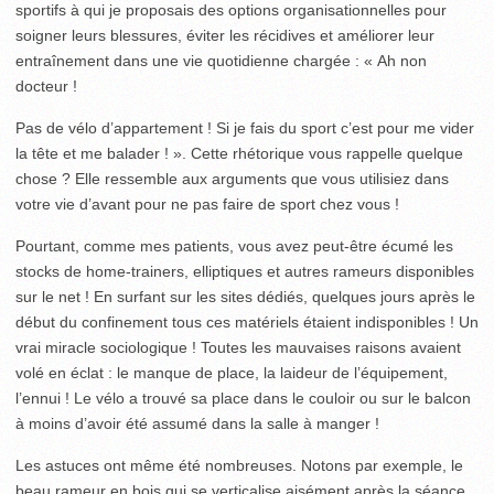
sportifs à qui je proposais des options organisationnelles pour
soigner leurs blessures, éviter les récidives et améliorer leur
entraînement dans une vie quotidienne chargée : « Ah non
docteur !
Pas de vélo d’appartement ! Si je fais du sport c’est pour me vider
la tête et me balader ! ». Cette rhétorique vous rappelle quelque
chose ? Elle ressemble aux arguments que vous utilisiez dans
votre vie d’avant pour ne pas faire de sport chez vous !
Pourtant, comme mes patients, vous avez peut-être écumé les
stocks de home-trainers, elliptiques et autres rameurs disponibles
sur le net ! En surfant sur les sites dédiés, quelques jours après le
début du confinement tous ces matériels étaient indisponibles ! Un
vrai miracle sociologique ! Toutes les mauvaises raisons avaient
volé en éclat : le manque de place, la laideur de l’équipement,
l’ennui ! Le vélo a trouvé sa place dans le couloir ou sur le balcon
à moins d’avoir été assumé dans la salle à manger !
Les astuces ont même été nombreuses. Notons par exemple, le
beau rameur en bois qui se verticalise aisément après la séance