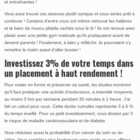
et entraînantes !
Vous avez trouvé ces séances plutôt sympas et vous seriez prêt à
continuer ! Certains d’entre vous ont même retrouvé les haltères
et le banc de muscu pliable cachés sous le lit ! Ils ont renoué avec
plaisir avec une petite gym matinale qu’ils pratiquaient avant de
devenir parents ! Finalement, à bien y réfléchir, ils pourraient s’y
remettre le matin avant d’aller bosser !
Investissez 3% de votre temps dans
un placement à haut rendement !
Pour rester en forme et préserver sa santé, les études montrent
qu’il faut pratiquer une activité d’endurance, à intensité moyenne,
au moins 3 fois par semaine pendant 30 minutes à 1 heure. J’ai
fait un calcul pour vous. Cette durée cumulée représente 3 à 6 %
du temps éveillé. Pour ce petit investissement, vous divisez par 3
le risque de maladie cardiovasculaire et de diabète.
Vous réduisez aussi la probabilité d’un cancer du sein ou du
côlon. Vous contrôlez plus facilement votre poids et vous affinez