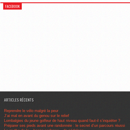
FACEBOOK
ARTICLES RÉCENTS
Reprendre le vélo malgré la peur
J’ai mal en avant du genou sur le relief
Lombalgies du jeune golfeur de haut niveau quand faut-il s’inquiéter ?
Préparer ses pieds avant une randonnée : le secret d’un parcours réussi