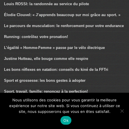
Louis ROSSI: la randonnée au service du pilote
Élodie Clouvel: « J’apprends beaucoup sur moi grâce au sport. »
Le parcours de musculation: le renforcement pour votre endurance
Running: contrôlez votre pronation!
L’égalité « Homme-Femme » passe par le vélo électrique
Justine Hutteau, elle bouge comme elle respire
Les bons réflexes en natation: conseils du kiné de la FFTri
Sport et grossesse: les bons gestes à adopter
Sport, travail, famille: renoncez à la perfection!
Nous utilisons des cookies pour vous garantir la meilleure
Estelle Mossely: « le sport a facilité ma grossesse! »
expérience sur notre site web. Si vous continuez à utiliser ce
site, nous supposerons que vous en êtes satisfait.
Pau Capell: « Ma motivation: la compétition! »
Ok
Sportifs: reconsidérez vos priorités alimentaires!