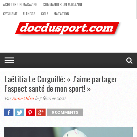
ACHETER UN MAGAZINE
COMMANDER UN MAGAZINE
CYCLISME
FITNESS
GOLF
NATATION
ACHETER
RANDONNÉE
RUNNING
SKI
TRAIL RUNNING
UN
COMMANDER
CYCLISME
FITNESS
GOLF
NATATION
RANDONNÉE
RUNNING
SKI
TRAIL
TRIATHLON
VOILE
NEWSLETTER
MAG’
NOUS
MAGAZINE
UN
RUNNING
EN
CONTACTER
TRIATHLON
VOILE
NEWSLETTER
MAG’ EN LIGNE
MAGAZINE
LIGNE
NOUS CONTACTER
Laëtitia Le Corguillé: « J’aime partager
l’aspect santé de mon sport! »
Par
Anne Odru
le 5 février 2021
0 COMMENTS