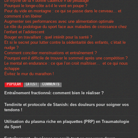
Le mythe de la « bonne cadence » de pédalage
Pourquoi le longe-côte a-t-il le vent en poupe ?
Peur du vide en montagne : ce qui se passe dans le cerveau… et
comment s’en libérer
Augmenter ses performances avec une alimentation optimale
Le rôle du podologue du sport face aux maladies de croissance chez
l’enfant et l’adolescent
Bouger en travaillant : quel intérêt pour la santé ?
Et si le secret pour lutter contre la sédentarité des enfants, c’était le
nudge ?
Comment concilier menstruations et entraînement ?
Pourquoi est-il difficile de trouver le sommeil après une compétition ?
Le mental en endurance : ce que l’on croit maîtriser… et ce qui nous
échappe
Évitez le mur du marathon !
POPULAR
LATEST
COMMENTS
Entraînement fractionné: comment bien le réaliser ?
Tendinite et protocole de Stanish: des douleurs pour soigner vos
tendons !
Utilisation du plasma riche en plaquettes (PRP) en Traumatologie
du Sport