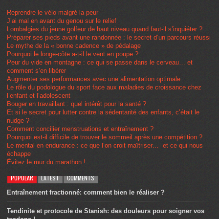
Reprendre le vélo malgré la peur
J’ai mal en avant du genou sur le relief
Lombalgies du jeune golfeur de haut niveau quand faut-il s’inquiéter ?
Préparer ses pieds avant une randonnée : le secret d’un parcours réussi
Le mythe de la « bonne cadence » de pédalage
Pourquoi le longe-côte a-t-il le vent en poupe ?
Peur du vide en montagne : ce qui se passe dans le cerveau… et
comment s’en libérer
Augmenter ses performances avec une alimentation optimale
Le rôle du podologue du sport face aux maladies de croissance chez
l’enfant et l’adolescent
Bouger en travaillant : quel intérêt pour la santé ?
Et si le secret pour lutter contre la sédentarité des enfants, c’était le
nudge ?
Comment concilier menstruations et entraînement ?
Pourquoi est-il difficile de trouver le sommeil après une compétition ?
Le mental en endurance : ce que l’on croit maîtriser… et ce qui nous
échappe
Évitez le mur du marathon !
POPULAR
LATEST
COMMENTS
Entraînement fractionné: comment bien le réaliser ?
Tendinite et protocole de Stanish: des douleurs pour soigner vos