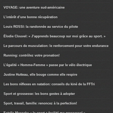
VOYAGE: une aventure sud-américaine
L’intérêt d’une bonne récupération
Louis ROSSI: la randonnée au service du pilote
Élodie Clouvel: « J’apprends beaucoup sur moi grâce au sport. »
Le parcours de musculation: le renforcement pour votre endurance
Running: contrôlez votre pronation!
L’égalité « Homme-Femme » passe par le vélo électrique
Justine Hutteau, elle bouge comme elle respire
Les bons réflexes en natation: conseils du kiné de la FFTri
Sport et grossesse: les bons gestes à adopter
Sport, travail, famille: renoncez à la perfection!
Estelle Mossely: « le sport a facilité ma grossesse! »