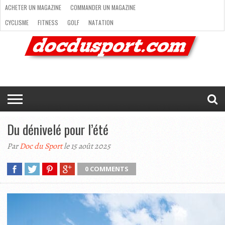
ACHETER UN MAGAZINE
COMMANDER UN MAGAZINE
CYCLISME
FITNESS
GOLF
NATATION
ACHETER
RANDONNÉE
RUNNING
SKI
TRAIL RUNNING
UN
COMMANDER
CYCLISME
FITNESS
GOLF
NATATION
RANDONNÉE
RUNNING
SKI
TRAIL
TRIATHLON
VOILE
NEWSLETTER
MAG’
NOUS
MAGAZINE
UN
RUNNING
EN
CONTACTER
TRIATHLON
VOILE
NEWSLETTER
MAG’ EN LIGNE
MAGAZINE
LIGNE
NOUS CONTACTER
Du dénivelé pour l’été
Par
Doc du Sport
le 15 août 2025
0 COMMENTS