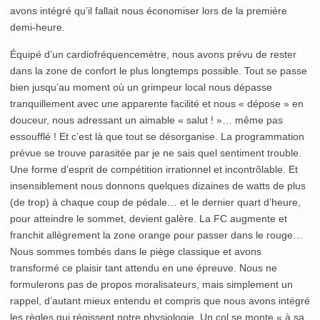
avons intégré qu’il fallait nous économiser lors de la première
demi-heure.
Équipé d’un cardiofréquencemètre, nous avons prévu de rester
dans la zone de confort le plus longtemps possible. Tout se passe
bien jusqu’au moment où un grimpeur local nous dépasse
tranquillement avec une apparente facilité et nous « dépose » en
douceur, nous adressant un aimable « salut ! »… même pas
essoufflé ! Et c’est là que tout se désorganise. La programmation
prévue se trouve parasitée par je ne sais quel sentiment trouble.
Une forme d’esprit de compétition irrationnel et incontrôlable. Et
insensiblement nous donnons quelques dizaines de watts de plus
(de trop) à chaque coup de pédale… et le dernier quart d’heure,
pour atteindre le sommet, devient galère. La FC augmente et
franchit allègrement la zone orange pour passer dans le rouge…
Nous sommes tombés dans le piège classique et avons
transformé ce plaisir tant attendu en une épreuve. Nous ne
formulerons pas de propos moralisateurs, mais simplement un
rappel, d’autant mieux entendu et compris que nous avons intégré
les règles qui régissent notre physiologie. Un col se monte « à sa