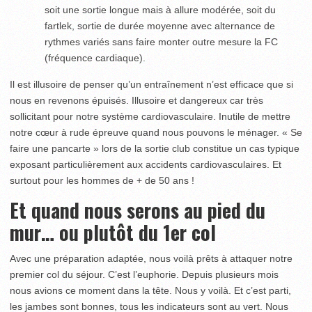
soit une sortie longue mais à allure modérée, soit du
fartlek, sortie de durée moyenne avec alternance de
rythmes variés sans faire monter outre mesure la FC
(fréquence cardiaque).
Il est illusoire de penser qu’un entraînement n’est efficace que si
nous en revenons épuisés. Illusoire et dangereux car très
sollicitant pour notre système cardiovasculaire. Inutile de mettre
notre cœur à rude épreuve quand nous pouvons le ménager. « Se
faire une pancarte » lors de la sortie club constitue un cas typique
exposant particulièrement aux accidents cardiovasculaires. Et
surtout pour les hommes de + de 50 ans !
Et quand nous serons au pied du
mur… ou plutôt du 1
er
col
Avec une préparation adaptée, nous voilà prêts à attaquer notre
premier col du séjour. C’est l’euphorie. Depuis plusieurs mois
nous avions ce moment dans la tête. Nous y voilà. Et c’est parti,
les jambes sont bonnes, tous les indicateurs sont au vert. Nous