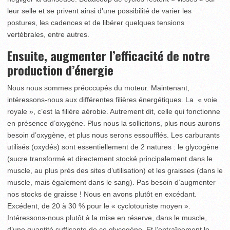
leur selle et se privent ainsi d’une possibilité de varier les
postures, les cadences et de libérer quelques tensions
vertébrales, entre autres.
Ensuite, augmenter l’efficacité de notre
production d’énergie
Nous nous sommes préoccupés du moteur. Maintenant,
intéressons-nous aux différentes filières énergétiques. La « voie
royale », c’est la filière aérobie. Autrement dit, celle qui fonctionne
en présence d’oxygène. Plus nous la sollicitons, plus nous aurons
besoin d’oxygène, et plus nous serons essoufflés. Les carburants
utilisés (oxydés) sont essentiellement de 2 natures : le glycogène
(sucre transformé et directement stocké principalement dans le
muscle, au plus près des sites d’utilisation) et les graisses (dans le
muscle, mais également dans le sang). Pas besoin d’augmenter
nos stocks de graisse ! Nous en avons plutôt en excédant.
Excédent, de 20 à 30 % pour le « cyclotouriste moyen ».
Intéressons-nous plutôt à la mise en réserve, dans le muscle,
d’une quantité suffisante de ce glycogène. Et l’entraînement le