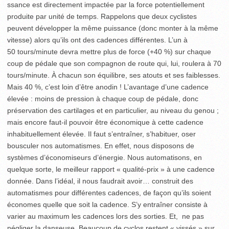
ssance est directement impactée par la force potentiellement
produite par unité de temps. Rappelons que deux cyclistes
peuvent développer la même puissance (donc monter à la même
vitesse) alors qu’ils ont des cadences différentes. L’un à
50 tours/minute devra mettre plus de force (+40 %) sur chaque
coup de pédale que son compagnon de route qui, lui, roulera à 70
tours/minute. À chacun son équilibre, ses atouts et ses faiblesses.
Mais 40 %, c’est loin d’être anodin ! L’avantage d’une cadence
élevée : moins de pression à chaque coup de pédale, donc
préservation des cartilages et en particulier, au niveau du genou ;
mais encore faut-il pouvoir être économique à cette cadence
inhabituellement élevée. Il faut s’entraîner, s’habituer, oser
bousculer nos automatismes. En effet, nous disposons de
systèmes d’économiseurs d’énergie. Nous automatisons, en
quelque sorte, le meilleur rapport « qualité-prix » à une cadence
donnée. Dans l’idéal, il nous faudrait avoir… construit des
automatismes pour différentes cadences, de façon qu’ils soient
économes quelle que soit la cadence. S’y entraîner consiste à
varier au maximum les cadences lors des sorties. Et, ne pas
négliger la danseuse. Beaucoup de cyclos restent « vissés » sur