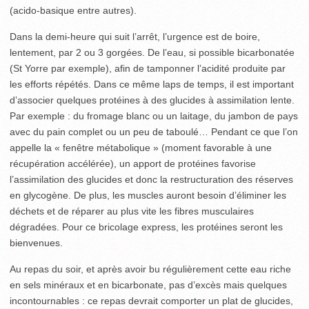
(acido-basique entre autres).
Dans la demi-heure qui suit l’arrêt, l’urgence est de boire,
lentement, par 2 ou 3 gorgées. De l’eau, si possible bicarbonatée
(St Yorre par exemple), afin de tamponner l’acidité produite par
les efforts répétés. Dans ce même laps de temps, il est important
d’associer quelques protéines à des glucides à assimilation lente.
Par exemple : du fromage blanc ou un laitage, du jambon de pays
avec du pain complet ou un peu de taboulé… Pendant ce que l’on
appelle la « fenêtre métabolique » (moment favorable à une
récupération accélérée), un apport de protéines favorise
l’assimilation des glucides et donc la restructuration des réserves
en glycogène. De plus, les muscles auront besoin d’éliminer les
déchets et de réparer au plus vite les fibres musculaires
dégradées. Pour ce bricolage express, les protéines seront les
bienvenues.
Au repas du soir, et après avoir bu régulièrement cette eau riche
en sels minéraux et en bicarbonate, pas d’excès mais quelques
incontournables : ce repas devrait comporter un plat de glucides,