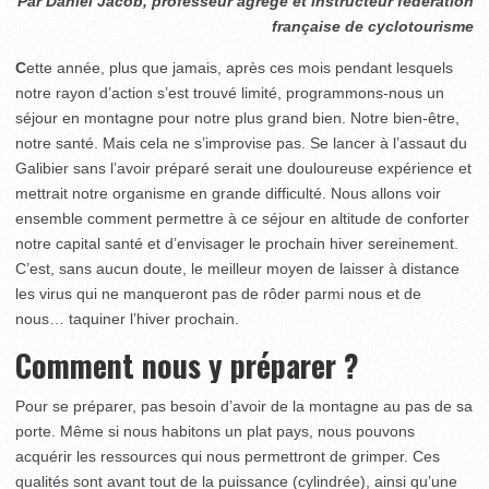
Par Daniel Jacob, professeur agrégé et instructeur fédération
française de cyclotourisme
C
ette année, plus que jamais, après ces mois pendant lesquels
notre rayon d’action s’est trouvé limité, programmons-nous un
séjour en montagne pour notre plus grand bien. Notre bien-être,
notre santé. Mais cela ne s’improvise pas. Se lancer à l’assaut du
Galibier sans l’avoir préparé serait une douloureuse expérience et
mettrait notre organisme en grande difficulté. Nous allons voir
ensemble comment permettre à ce séjour en altitude de conforter
notre capital santé et d’envisager le prochain hiver sereinement.
C’est, sans aucun doute, le meilleur moyen de laisser à distance
les virus qui ne manqueront pas de rôder parmi nous et de
nous… taquiner l’hiver prochain.
Comment nous y préparer ?
Pour se préparer, pas besoin d’avoir de la montagne au pas de sa
porte. Même si nous habitons un plat pays, nous pouvons
acquérir les ressources qui nous permettront de grimper. Ces
qualités sont avant tout de la puissance (cylindrée), ainsi qu’une