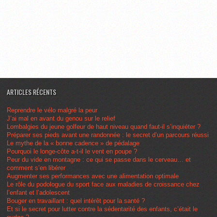
ARTICLES RÉCENTS
Reprendre le vélo malgré la peur
J’ai mal en avant du genou sur le relief
Lombalgies du jeune golfeur de haut niveau quand faut-il s’inquiéter ?
Préparer ses pieds avant une randonnée : le secret d’un parcours réussi
Le mythe de la « bonne cadence » de pédalage
Pourquoi le longe-côte a-t-il le vent en poupe ?
Peur du vide en montagne : ce qui se passe dans le cerveau… et
comment s’en libérer
Augmenter ses performances avec une alimentation optimale
Le rôle du podologue du sport face aux maladies de croissance chez
l’enfant et l’adolescent
Bouger en travaillant : quel intérêt pour la santé ?
Et si le secret pour lutter contre la sédentarité des enfants, c’était le