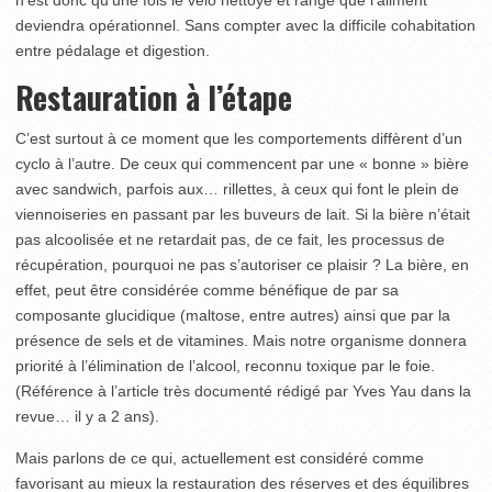
n’est donc qu’une fois le vélo nettoyé et rangé que l’aliment
deviendra opérationnel. Sans compter avec la difficile cohabitation
entre pédalage et digestion.
Restauration à l’étape
C’est surtout à ce moment que les comportements diffèrent d’un
cyclo à l’autre. De ceux qui commencent par une « bonne » bière
avec sandwich, parfois aux… rillettes, à ceux qui font le plein de
viennoiseries en passant par les buveurs de lait. Si la bière n’était
pas alcoolisée et ne retardait pas, de ce fait, les processus de
récupération, pourquoi ne pas s’autoriser ce plaisir ? La bière, en
effet, peut être considérée comme bénéfique de par sa
composante glucidique (maltose, entre autres) ainsi que par la
présence de sels et de vitamines. Mais notre organisme donnera
priorité à l’élimination de l’alcool, reconnu toxique par le foie.
(Référence à l’article très documenté rédigé par Yves Yau dans la
revue… il y a 2 ans).
Mais parlons de ce qui, actuellement est considéré comme
favorisant au mieux la restauration des réserves et des équilibres