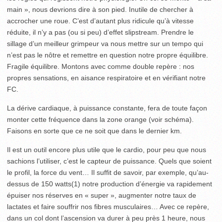
main », nous devrions dire à son pied. Inutile de chercher à
accrocher une roue. C’est d’autant plus ridicule qu’à vitesse
réduite, il n’y a pas (ou si peu) d’effet slipstream. Prendre le
sillage d’un meilleur grimpeur va nous mettre sur un tempo qui
n’est pas le nôtre et remettre en question notre propre équilibre.
Fragile équilibre. Montons avec comme double repère : nos
propres sensations, en aisance respiratoire et en vérifiant notre
FC.
La dérive cardiaque, à puissance constante, fera de toute façon
monter cette fréquence dans la zone orange (voir schéma).
Faisons en sorte que ce ne soit que dans le dernier km.
Il est un outil encore plus utile que le cardio, pour peu que nous
sachions l’utiliser, c’est le capteur de puissance. Quels que soient
le profil, la force du vent… Il suffit de savoir, par exemple, qu’au-
dessus de 150 watts
(1)
notre production d’énergie va rapidement
épuiser nos réserves en « super », augmenter notre taux de
lactates et faire souffrir nos fibres musculaires… Avec ce repère,
dans un col dont l’ascension va durer à peu près 1 heure, nous