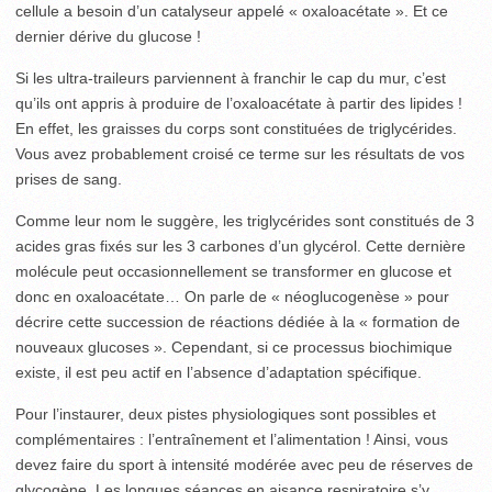
cellule a besoin d’un catalyseur appelé « oxaloacétate ». Et ce
dernier dérive du glucose !
Si les ultra-traileurs parviennent à franchir le cap du mur, c’est
qu’ils ont appris à produire de l’oxaloacétate à partir des lipides !
En effet, les graisses du corps sont constituées de triglycérides.
Vous avez probablement croisé ce terme sur les résultats de vos
prises de sang.
Comme leur nom le suggère, les triglycérides sont constitués de 3
acides gras fixés sur les 3 carbones d’un glycérol. Cette dernière
molécule peut occasionnellement se transformer en glucose et
donc en oxaloacétate… On parle de « néoglucogenèse » pour
décrire cette succession de réactions dédiée à la « formation de
nouveaux glucoses ». Cependant, si ce processus biochimique
existe, il est peu actif en l’absence d’adaptation spécifique.
Pour l’instaurer, deux pistes physiologiques sont possibles et
complémentaires : l’entraînement et l’alimentation ! Ainsi, vous
devez faire du sport à intensité modérée avec peu de réserves de
glycogène. Les longues séances en aisance respiratoire s’y