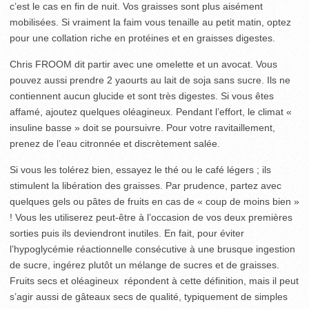
c’est le cas en fin de nuit. Vos graisses sont plus aisément
mobilisées. Si vraiment la faim vous tenaille au petit matin, optez
pour une collation riche en protéines et en graisses digestes.
Chris FROOM dit partir avec une omelette et un avocat. Vous
pouvez aussi prendre 2 yaourts au lait de soja sans sucre. Ils ne
contiennent aucun glucide et sont très digestes. Si vous êtes
affamé, ajoutez quelques oléagineux. Pendant l’effort, le climat «
insuline basse » doit se poursuivre. Pour votre ravitaillement,
prenez de l’eau citronnée et discrètement salée.
Si vous les tolérez bien, essayez le thé ou le café légers ; ils
stimulent la libération des graisses. Par prudence, partez avec
quelques gels ou pâtes de fruits en cas de « coup de moins bien »
! Vous les utiliserez peut-être à l’occasion de vos deux premières
sorties puis ils deviendront inutiles. En fait, pour éviter
l’hypoglycémie réactionnelle consécutive à une brusque ingestion
de sucre, ingérez plutôt un mélange de sucres et de graisses.
Fruits secs et oléagineux répondent à cette définition, mais il peut
s’agir aussi de gâteaux secs de qualité, typiquement de simples