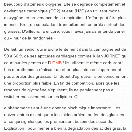
beaucoup d’atomes d’oxygène. Elle se dégrade complètement et
devient gaz carbonique (CO2) et eau (H2O) en utilisant moins
d’oxygène en provenance de la respiration. L’effort peut être plus
intense. Bref, en se baladant tranquillement, on brûle surtout des
graisses. D’ailleurs, là encore, vous n’avez jamais entendu parler
du « mur de la randonnée » !
De fait, un senior qui marche lentement dans la campagne est de
50 à 60 % de ses aptitudes cardiaques comme Kilian JORNET qui
court sur les pentes de l’
UTMB
! Ils utilisent le même carburant !
Les marathoniens réalisant un effort plus intense n’apprennent
pas à brûler des graisses. En début d’épreuve, ils en consomment
une proportion plus faible. En fin de compétition, alors que les
réserves de glycogène s’épuisent, ils ne parviennent pas à
switcher massivement sur les lipides. C
e phénomène tient à une donnée biochimique importante. Les
universitaires disent que « les lipides brûlent au feu des glucides
», ce qui signifie que les premiers ont besoin des seconds.
Explication : pour mener à bien la dégradation des acides gras, la