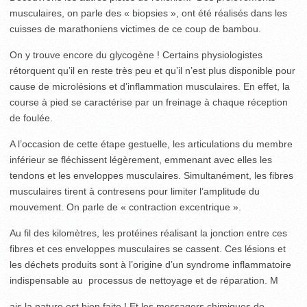
musculaires, on parle des « biopsies », ont été réalisés dans les
cuisses de marathoniens victimes de ce coup de bambou.
On y trouve encore du glycogène ! Certains physiologistes
rétorquent qu’il en reste très peu et qu’il n’est plus disponible pour
cause de microlésions et d’inflammation musculaires. En effet, la
course à pied se caractérise par un freinage à chaque réception
de foulée.
A l’occasion de cette étape gestuelle, les articulations du membre
inférieur se fléchissent légèrement, emmenant avec elles les
tendons et les enveloppes musculaires. Simultanément, les fibres
musculaires tirent à contresens pour limiter l’amplitude du
mouvement. On parle de « contraction excentrique ».
Au fil des kilomètres, les protéines réalisant la jonction entre ces
fibres et ces enveloppes musculaires se cassent. Ces lésions et
les déchets produits sont à l’origine d’un syndrome inflammatoire
indispensable au processus de nettoyage et de réparation. M
ais la nature est bien faite ! Et les messagers chimiques de