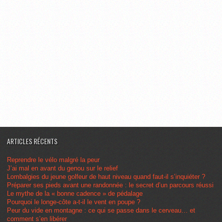
ARTICLES RÉCENTS
Reprendre le vélo malgré la peur
J’ai mal en avant du genou sur le relief
Lombalgies du jeune golfeur de haut niveau quand faut-il s’inquiéter ?
Préparer ses pieds avant une randonnée : le secret d’un parcours réussi
Le mythe de la « bonne cadence » de pédalage
Pourquoi le longe-côte a-t-il le vent en poupe ?
Peur du vide en montagne : ce qui se passe dans le cerveau… et
comment s’en libérer