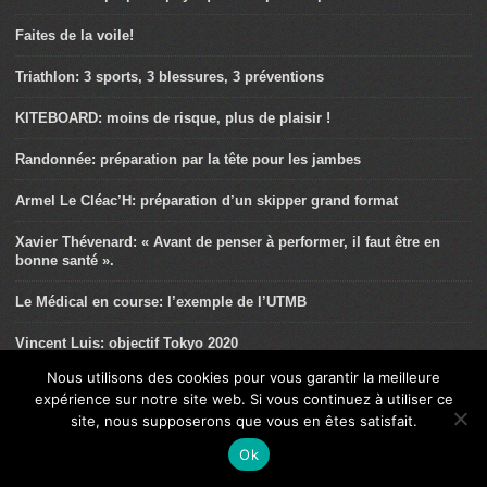
Faites de la voile!
Triathlon: 3 sports, 3 blessures, 3 préventions
KITEBOARD: moins de risque, plus de plaisir !
Randonnée: préparation par la tête pour les jambes
Armel Le Cléac’H: préparation d’un skipper grand format
Xavier Thévenard: « Avant de penser à performer, il faut être en
bonne santé ».
Le Médical en course: l’exemple de l’UTMB
Vincent Luis: objectif Tokyo 2020
Nous utilisons des cookies pour vous garantir la meilleure
Le confort aux pieds avec Newfeel
expérience sur notre site web. Si vous continuez à utiliser ce
site, nous supposerons que vous en êtes satisfait.
Colombo – Sri Lanka: un Half Ironman au Paradis!
Ok
Pierre Frolla: « Je m’entraîne comme un triathlète ».