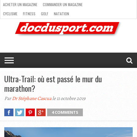
ACHETER UN MAGAZINE
COMMANDER UN MAGAZINE
CYCLISME
FITNESS
GOLF
NATATION
ACHETER
RANDONNÉE
RUNNING
SKI
TRAIL RUNNING
UN
COMMANDER
CYCLISME
FITNESS
GOLF
NATATION
RANDONNÉE
RUNNING
SKI
TRAIL
TRIATHLON
VOILE
NEWSLETTER
MAG’
NOUS
MAGAZINE
UN
RUNNING
EN
CONTACTER
TRIATHLON
VOILE
NEWSLETTER
MAG’ EN LIGNE
MAGAZINE
LIGNE
NOUS CONTACTER
Ultra-Trail: où est passé le mur du
marathon?
Par
Dr Stéphane Cascua
le 11 octobre 2019
4 COMMENTS