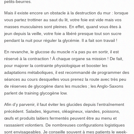
petits-beurres.
Mais il existe encore un obstacle à la destruction du mur : lorsque
vous partez trottiner au saut du lit, votre foie est vide mais vos
masses musculaires sont pleines. En effet, quand vous êtes à
jeun depuis la veille, votre foie a libéré presque tout son sucre
pendant la nuit pour réguler la glycémie. Il a fait son travail !
En revanche, le glucose du muscle n’a pas pu en sortir, il est
réservé à la contraction ! À chaque organe sa mission ! De fait,
pour majorer la contrainte physiologique et booster les
adaptations métaboliques, il est recommandé de programmer des
séances au cours desquelles vous prenez la route avec très peu
de réserves de glycogène dans les muscles ; les Anglo-Saxons
parlent de training glycogène low.
Afin d’y parvenir, il faut éviter les glucides depuis l’entraînement
précédent. Salades, légumes, oléagineux, viandes, poissons,
œufs et produits laitiers fermentés peuvent être au menu et
rassasient volontiers. De nombreuses configurations logistiques
sont envisageables. Je conseille souvent à mes patients le week-