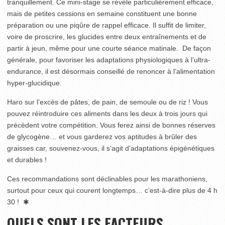
tranquillement. Ce mini-stage se révèle particulièrement efficace,
mais de petites cessions en semaine constituent une bonne
préparation ou une piqûre de rappel efficace. Il suffit de limiter,
voire de proscrire, les glucides entre deux entraînements et de
partir à jeun, même pour une courte séance matinale. De façon
générale, pour favoriser les adaptations physiologiques à l’ultra-
endurance, il est désormais conseillé de renoncer à l’alimentation
hyper-glucidique.
Haro sur l’excès de pâtes, de pain, de semoule ou de riz ! Vous
pouvez réintroduire ces aliments dans les deux à trois jours qui
précèdent votre compétition. Vous ferez ainsi de bonnes réserves
de glycogène… et vous garderez vos aptitudes à brûler des
graisses car, souvenez-vous, il s’agit d’adaptations épigénétiques
et durables !
Ces recommandations sont déclinables pour les marathoniens,
surtout pour ceux qui courent longtemps… c’est-à-dire plus de 4 h
30 ! ✱
QUELS SONT LES FACTEURS