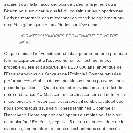
savaient qu’il fallait accorder plus de valeur à la jument qu’à
l’étalon pour anticiper la qualité du poulain sur les hippodromes.
L’origine maternelle des mitochondries contribue également aux
enquêtes génétiques et aux études sur l’évolution.
VOS MITOCHONDRIES PROVIENNENT DE VOTRE
MÈRE
On parle ainsi d’« Ève mitochondriale » pour nommer la première
femme appartenant à l’espèce humaine. Il est même très
probable qu’elle soit apparue, il y a 150 000 ans, en Afrique de
l’Est aux environs du Kenya et de l’Éthiopie ! Compte tenu des
performances aérobies de ces populations, nous pouvons nous
poser la question : « Que diable notre civilisation a-t-elle fait de
notre endurance ? » Mais ces recherches concernant notre « Ève
mitochondriale » restent controversées ; il semblerait plutôt que
nous soyons tous issus de 9 lignées féminines… comme si
l’improbable Homo sapiens était apparu au moins neuf fois sur
cette planète ! En réalité, depuis 1,5 million d’années, date de la
symbiose, bon nombre de gènes mitochondriaux sont passés