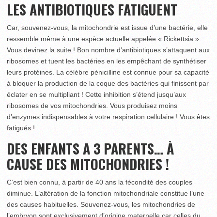
LES ANTIBIOTIQUES FATIGUENT
Car, souvenez-vous, la mitochondrie est issue d’une bactérie, elle
ressemble même à une espèce actuelle appelée « Rickettsia ».
Vous devinez la suite ! Bon nombre d’antibiotiques s’attaquent aux
ribosomes et tuent les bactéries en les empêchant de synthétiser
leurs protéines. La célèbre pénicilline est connue pour sa capacité
à bloquer la production de la coque des bactéries qui finissent par
éclater en se multipliant ! Cette inhibition s’étend jusqu’aux
ribosomes de vos mitochondries. Vous produisez moins
d’enzymes indispensables à votre respiration cellulaire ! Vous êtes
fatigués !
DES ENFANTS A 3 PARENTS… À
CAUSE DES MITOCHONDRIES !
C’est bien connu, à partir de 40 ans la fécondité des couples
diminue. L’altération de la fonction mitochondriale constitue l’une
des causes habituelles. Souvenez-vous, les mitochondries de
l’embryon sont exclusivement d’origine maternelle car celles du