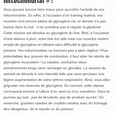
Vous pouvez encore faire mieux pour accroître l’activité de vos
mitochondries. En effet, à l’occasion d’un training matinal, vos
muscles sont encore pleins de glycogène car ce dernier n’a pas
baissé dans la nuit ; il ne contribue pas à réguler la glycémie.
Cette mission est dévolue au glycogène du foie. Bref, à l’occasion
d’une séance à jeun, votre foie est vide mais vos muscles restent
emplis de glycogène et utilisent sans difficulté le glycogène
présent. Vos mitochondries ne tournent pas à plein régime ! Pour
potentialiser leur pouvoir de combustion, il faut vider les stocks de
glycogène musculaire ! La solution, enchaîner deux
entraînements longs sans recharger en glucides. La session du
samedi se déroule à une intensité telle que vous percevez une
légère augmentation de votre rythme respiratoire. Ainsi, vous allez
grignoter vos réserves de glycogène. En courant, cette vitesse
correspond environ à l’allure d’un semi ou d’un marathon. Dans la
journée qui suit : pas de féculents, pas de produits sucrés ! En
revanche, grandes salades de crudités variées avec du fromage,
des oléagineux, de la viande ou du poisson.