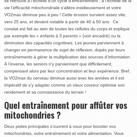
se retrouve à l’échelle d’un cycle d’entraînement ; à l’échelle de la
vie l’efficacité mitochondriale s’altère insidieusement et votre
VO2max diminue peu à peu ! Cette érosion survient assez vite,
vers 25 ans, et devient notable à partir de 40 à 50 ans. Ce
constat est fait au sein de toutes les cellules du corps et explique
par exemple les « enfants à 3 parents » (voir encadré) ou la
diminution des capacités cognitives. Les jeunes parviennent à
changer en permanence de sujet de réflexion, dopés par leurs
entraînements à gérer la multiplication des sources d’information.
À l’inverse, les seniors n’y parviennent que difficilement,
compensant alors par leur concentration et leur expérience. Bref,
la VO2max du cerveau diminue aussi avec les années et il est
impératif de s’y adapter comme un vieux coureur optimise son
rendement et sa connaissance du terrain !
Quel entraînement pour affûter vos
mitochondries ?
Deux pistes principales s’ouvrent à vous pour booster vos
mitochondries, votre entraînement et votre alimentation. Vous