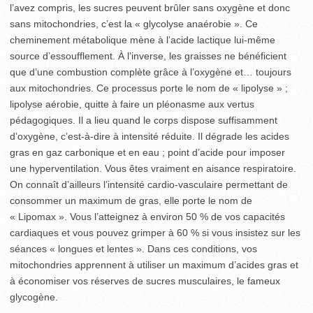
l’avez compris, les sucres peuvent brûler sans oxygène et donc
sans mitochondries, c’est la « glycolyse anaérobie ». Ce
cheminement métabolique mène à l’acide lactique lui-même
source d’essoufflement. À l’inverse, les graisses ne bénéficient
que d’une combustion complète grâce à l’oxygène et… toujours
aux mitochondries. Ce processus porte le nom de « lipolyse » ;
lipolyse aérobie, quitte à faire un pléonasme aux vertus
pédagogiques. Il a lieu quand le corps dispose suffisamment
d’oxygène, c’est-à-dire à intensité réduite. Il dégrade les acides
gras en gaz carbonique et en eau ; point d’acide pour imposer
une hyperventilation. Vous êtes vraiment en aisance respiratoire.
On connaît d’ailleurs l’intensité cardio-vasculaire permettant de
consommer un maximum de gras, elle porte le nom de
« Lipomax ». Vous l’atteignez à environ 50 % de vos capacités
cardiaques et vous pouvez grimper à 60 % si vous insistez sur les
séances « longues et lentes ». Dans ces conditions, vos
mitochondries apprennent à utiliser un maximum d’acides gras et
à économiser vos réserves de sucres musculaires, le fameux
glycogène.