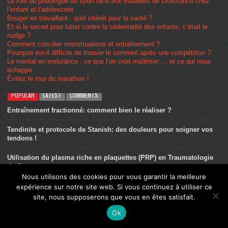
Le rôle du podologue du sport face aux maladies de croissance chez
l’enfant et l’adolescent
Bouger en travaillant : quel intérêt pour la santé ?
Et si le secret pour lutter contre la sédentarité des enfants, c’était le
nudge ?
Comment concilier menstruations et entraînement ?
Pourquoi est-il difficile de trouver le sommeil après une compétition ?
Le mental en endurance : ce que l’on croit maîtriser… et ce qui nous
échappe
Évitez le mur du marathon !
POPULAR
LATEST
COMMENTS
Entraînement fractionné: comment bien le réaliser ?
Tendinite et protocole de Stanish: des douleurs pour soigner vos
tendons !
Utilisation du plasma riche en plaquettes (PRP) en Traumatologie
du Sport
Nous utilisons des cookies pour vous garantir la meilleure
Entraînement – la séance au seuil: tout ce que vous devez
expérience sur notre site web. Si vous continuez à utiliser ce
connaître
site, nous supposerons que vous en êtes satisfait.
Ok
Blessure: arrêtez de vous arrêter!