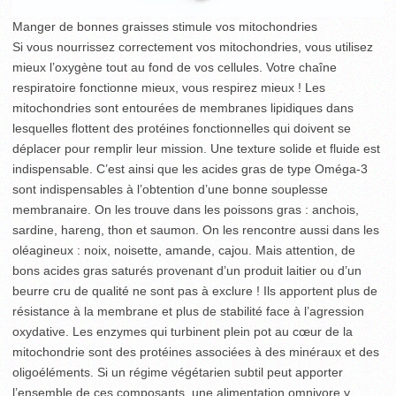
Manger de bonnes graisses stimule vos mitochondries
Si vous nourrissez correctement vos mitochondries, vous utilisez
mieux l’oxygène tout au fond de vos cellules. Votre chaîne
respiratoire fonctionne mieux, vous respirez mieux ! Les
mitochondries sont entourées de membranes lipidiques dans
lesquelles flottent des protéines fonctionnelles qui doivent se
déplacer pour remplir leur mission. Une texture solide et fluide est
indispensable. C’est ainsi que les acides gras de type Oméga-3
sont indispensables à l’obtention d’une bonne souplesse
membranaire. On les trouve dans les poissons gras : anchois,
sardine, hareng, thon et saumon. On les rencontre aussi dans les
oléagineux : noix, noisette, amande, cajou. Mais attention, de
bons acides gras saturés provenant d’un produit laitier ou d’un
beurre cru de qualité ne sont pas à exclure ! Ils apportent plus de
résistance à la membrane et plus de stabilité face à l’agression
oxydative. Les enzymes qui turbinent plein pot au cœur de la
mitochondrie sont des protéines associées à des minéraux et des
oligoéléments. Si un régime végétarien subtil peut apporter
l’ensemble de ces composants, une alimentation omnivore y