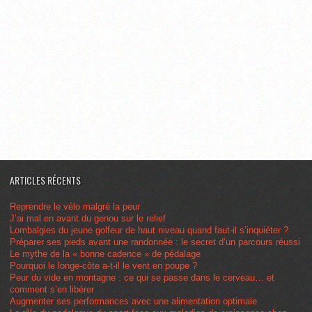
ARTICLES RÉCENTS
Reprendre le vélo malgré la peur
J’ai mal en avant du genou sur le relief
Lombalgies du jeune golfeur de haut niveau quand faut-il s’inquiéter ?
Préparer ses pieds avant une randonnée : le secret d’un parcours réussi
Le mythe de la « bonne cadence » de pédalage
Pourquoi le longe-côte a-t-il le vent en poupe ?
Peur du vide en montagne : ce qui se passe dans le cerveau… et
comment s’en libérer
Augmenter ses performances avec une alimentation optimale