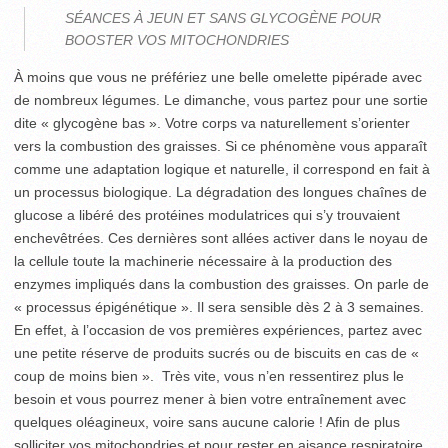
SÉANCES À JEUN ET SANS GLYCOGÈNE POUR
BOOSTER VOS MITOCHONDRIES
À moins que vous ne préfériez une belle omelette pipérade avec
de nombreux légumes. Le dimanche, vous partez pour une sortie
dite « glycogène bas ». Votre corps va naturellement s’orienter
vers la combustion des graisses. Si ce phénomène vous apparaît
comme une adaptation logique et naturelle, il correspond en fait à
un processus biologique. La dégradation des longues chaînes de
glucose a libéré des protéines modulatrices qui s’y trouvaient
enchevêtrées. Ces dernières sont allées activer dans le noyau de
la cellule toute la machinerie nécessaire à la production des
enzymes impliqués dans la combustion des graisses. On parle de
« processus épigénétique ». Il sera sensible dès 2 à 3 semaines.
En effet, à l’occasion de vos premières expériences, partez avec
une petite réserve de produits sucrés ou de biscuits en cas de «
coup de moins bien ». Très vite, vous n’en ressentirez plus le
besoin et vous pourrez mener à bien votre entraînement avec
quelques oléagineux, voire sans aucune calorie ! Afin de plus
solliciter vos mitochondries et pour rester en aisance respiratoire,