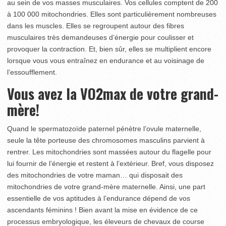
au sein de vos masses musculaires. Vos cellules comptent de 200
à 100 000 mitochondries. Elles sont particulièrement nombreuses
dans les muscles. Elles se regroupent autour des fibres
musculaires très demandeuses d’énergie pour coulisser et
provoquer la contraction. Et, bien sûr, elles se multiplient encore
lorsque vous vous entraînez en endurance et au voisinage de
l’essoufflement.
Vous avez la VO2max de votre grand-
mère!
Quand le spermatozoïde paternel pénètre l’ovule maternelle,
seule la tête porteuse des chromosomes masculins parvient à
rentrer. Les mitochondries sont massées autour du flagelle pour
lui fournir de l’énergie et restent à l’extérieur. Bref, vous disposez
des mitochondries de votre maman… qui disposait des
mitochondries de votre grand-mère maternelle. Ainsi, une part
essentielle de vos aptitudes à l’endurance dépend de vos
ascendants féminins ! Bien avant la mise en évidence de ce
processus embryologique, les éleveurs de chevaux de course