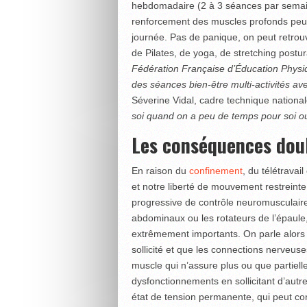
hebdomadaire (2 à 3 séances par semain
renforcement des muscles profonds peut 
journée. Pas de panique, on peut retrou
de Pilates, de yoga, de stretching postu
Fédération Française d’Éducation Phys
des séances bien-être multi-activités av
Séverine Vidal, cadre technique national
soi quand on a peu de temps pour soi ou
Les conséquences doul
En raison du
confinement
, du télétrava
et notre liberté de mouvement restreinte
progressive de contrôle neuromusculaire
abdominaux ou les rotateurs de l’épaule,
extrêmement importants. On parle alors
sollicité et que les connections nerveuse
muscle qui n’assure plus ou que partielle
dysfonctionnements en sollicitant d’aut
état de tension permanente, qui peut co