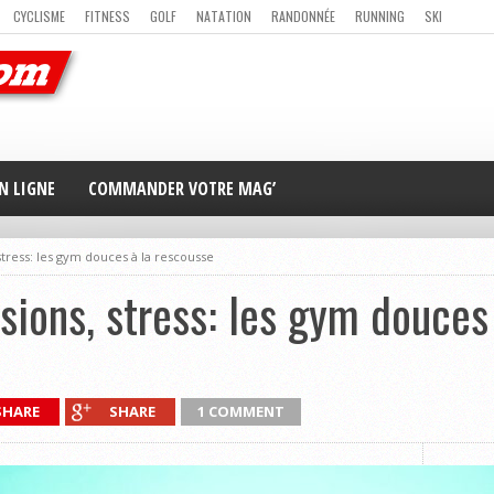
CYCLISME
FITNESS
GOLF
NATATION
RANDONNÉE
RUNNING
SKI
ER
MAG’ EN LIGNE
NOUS CONTACTER
N LIGNE
COMMANDER VOTRE MAG’
stress: les gym douces à la rescousse
sions, stress: les gym douces
SHARE
SHARE
1 COMMENT