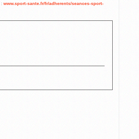
 :
www.sport-sante.fr/fr/adherents/seances-sport-