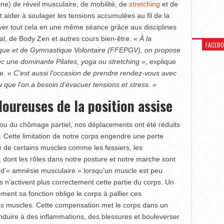
e) de réveil musculaire, de mobilité, de
stretching
et de
aider à soulager les tensions accumulées au fil de la
ver tout cela en une même séance grâce aux disciplines
ral, de Body Zen et autres cours bien-être. «
À la
FACEB
ique et de Gymnastique Volontaire (FFEPGV), on propose
ec une dominante Pilates, yoga ou stretching »
, explique
e.
« C’est aussi l’occasion de prendre rendez-vous avec
 que l’on a besoin d’évacuer tensions et stress.
»
oureuses de la position assise
il ou du chômage partiel, nos déplacements ont été réduits
. Cette limitation de notre corps engendre une perte
 de certains muscles comme les fessiers, les
 dont les rôles dans notre posture et notre marche sont
 d’« amnésie musculaire » lorsqu’un muscle est peu
s n’activent plus correctement cette partie du corps. Un
ment sa fonction oblige le corps à pallier ces
res muscles. Cette compensation met le corps dans un
nduire à des inflammations, des blessures et bouleverser