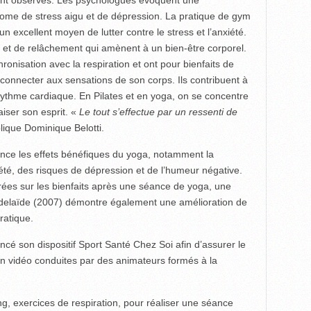
nt observés. Les psychologues évoquent une
ome de stress aigu et de dépression. La pratique de gym
 excellent moyen de lutter contre le stress et l’anxiété.
t et de relâchement qui amènent à un bien-être corporel.
ronisation avec la respiration et ont pour bienfaits de
connecter aux sensations de son corps. Ils contribuent à
e rythme cardiaque. En Pilates et en yoga, on se concentre
iser son esprit. «
Le tout s’effectue par un ressenti de
lique Dominique Belotti.
ce les effets bénéfiques du yoga, notamment la
iété, des risques de dépression et de l’humeur négative.
rées sur les bienfaits après une séance de yoga, une
’Adelaïde (2007) démontre également une amélioration de
ratique.
cé son dispositif Sport Santé Chez Soi afin d’assurer le
n vidéo conduites par des animateurs formés à la
ing, exercices de respiration, pour réaliser une séance