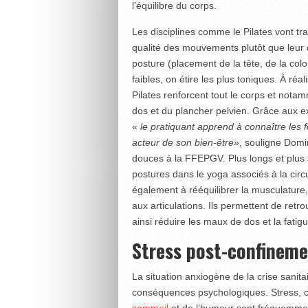
l’équilibre du corps.
Les disciplines comme le Pilates vont trav
qualité des mouvements plutôt que leur qu
posture (placement de la tête, de la col
faibles, on étire les plus toniques. À réa
Pilates renforcent tout le corps et nota
dos et du plancher pelvien. Grâce aux ex
«
le pratiquant apprend à connaître les f
acteur de son bien-être
», souligne Domin
douces à la FFEPGV. Plus longs et plus s
postures dans le yoga associés à la circ
également à rééquilibrer la musculature,
aux articulations. Ils permettent de retr
ainsi réduire les maux de dos et la fatig
Stress post-confinemen
La situation anxiogène de la crise sanita
conséquences psychologiques. Stress, co