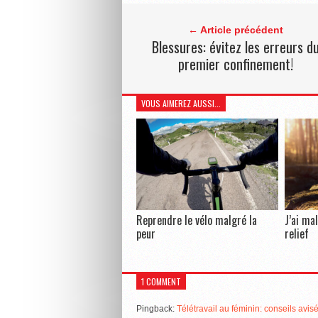
← Article précédent
Blessures: évitez les erreurs d
premier confinement!
VOUS AIMEREZ AUSSI...
Reprendre le vélo malgré la
J’ai ma
peur
relief
1 COMMENT
Pingback:
Télétravail au féminin: conseils avi