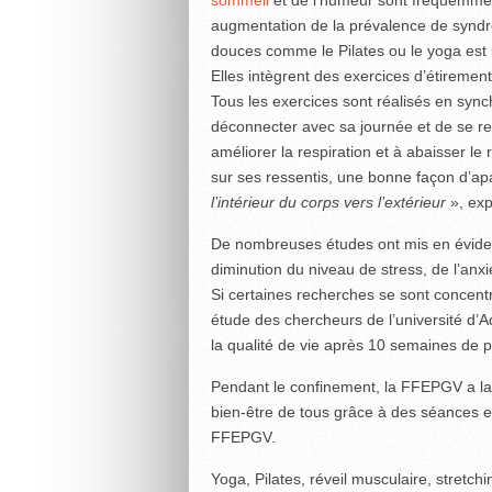
sommeil
et de l’humeur sont fréquemme
augmentation de la prévalence de syndr
douces comme le Pilates ou le yoga est un
Elles intègrent des exercices d’étiremen
Tous les exercices sont réalisés en synch
déconnecter avec sa journée et de se re
améliorer la respiration et à abaisser l
sur ses ressentis, une bonne façon d’apa
l’intérieur du corps vers l’extérieur
», exp
De nombreuses études ont mis en éviden
diminution du niveau de stress, de l’anx
Si certaines recherches se sont concent
étude des chercheurs de l’université d
la qualité de vie après 10 semaines de p
Pendant le confinement, la FFEPGV a lan
bien-être de tous grâce à des séances e
FFEPGV.
Yoga, Pilates, réveil musculaire, stretch