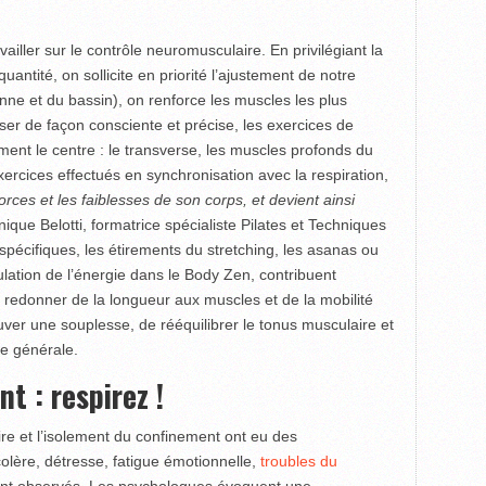
ailler sur le contrôle neuromusculaire. En privilégiant la
antité, on sollicite en priorité l’ajustement de notre
onne et du bassin), on renforce les muscles les plus
liser de façon consciente et précise, les exercices de
mment le centre : le transverse, les muscles profonds du
ercices effectués en synchronisation avec la respiration,
orces et les faiblesses de son corps, et devient ainsi
ique Belotti, formatrice spécialiste Pilates et Techniques
pécifiques, les étirements du stretching, les asanas ou
ulation de l’énergie dans le Body Zen, contribuent
 redonner de la longueur aux muscles et de la mobilité
ouver une souplesse, de rééquilibrer le tonus musculaire et
ue générale.
t : respirez !
ire et l’isolement du confinement ont eu des
lère, détresse, fatigue émotionnelle,
troubles du