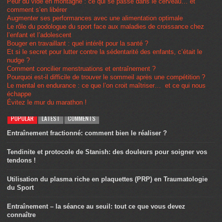
Peur du vide en montagne : ce qui se passe dans le cerveau… et
comment s’en libérer
Augmenter ses performances avec une alimentation optimale
Le rôle du podologue du sport face aux maladies de croissance chez
l’enfant et l’adolescent
Bouger en travaillant : quel intérêt pour la santé ?
Et si le secret pour lutter contre la sédentarité des enfants, c’était le
nudge ?
Comment concilier menstruations et entraînement ?
Pourquoi est-il difficile de trouver le sommeil après une compétition ?
Le mental en endurance : ce que l’on croit maîtriser… et ce qui nous
échappe
Évitez le mur du marathon !
POPULAR
LATEST
COMMENTS
Entraînement fractionné: comment bien le réaliser ?
Tendinite et protocole de Stanish: des douleurs pour soigner vos
tendons !
Utilisation du plasma riche en plaquettes (PRP) en Traumatologie
du Sport
Entraînement – la séance au seuil: tout ce que vous devez
connaître