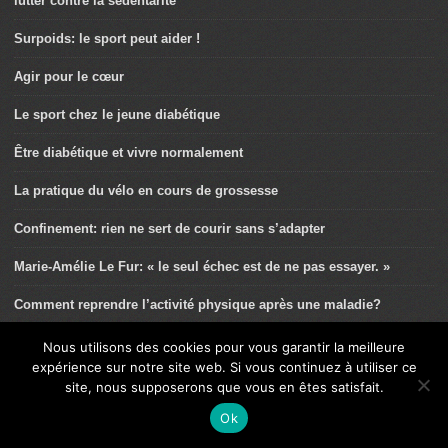
lutter contre la sédentarité
Surpoids: le sport peut aider !
Agir pour le cœur
Le sport chez le jeune diabétique
Être diabétique et vivre normalement
La pratique du vélo en cours de grossesse
Confinement: rien ne sert de courir sans s’adapter
Marie-Amélie Le Fur: « le seul échec est de ne pas essayer. »
Comment reprendre l’activité physique après une maladie?
Le renforcement musculaire « Cloclo »
Nous utilisons des cookies pour vous garantir la meilleure
expérience sur notre site web. Si vous continuez à utiliser ce
L’entraînement croisé et ses bienfaits
site, nous supposerons que vous en êtes satisfait.
Ok
Sport et asthme chez les jeunes: un duo gagnant!