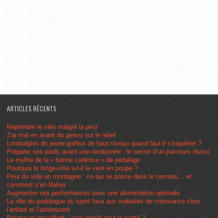
ARTICLES RÉCENTS
Reprendre le vélo malgré la peur
J’ai mal en avant du genou sur le relief
Lombalgies du jeune golfeur de haut niveau quand faut-il s’inquiéter ?
Préparer ses pieds avant une randonnée : le secret d’un parcours réussi
Le mythe de la « bonne cadence » de pédalage
Pourquoi le longe-côte a-t-il le vent en poupe ?
Peur du vide en montagne : ce qui se passe dans le cerveau… et
comment s’en libérer
Augmenter ses performances avec une alimentation optimale
Le rôle du podologue du sport face aux maladies de croissance chez
l’enfant et l’adolescent
Bouger en travaillant : quel intérêt pour la santé ?