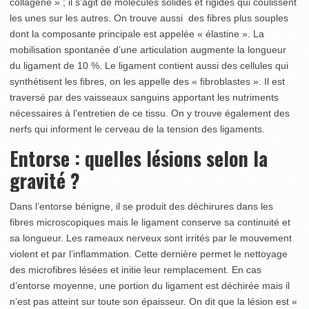
collagène » ; il s’agit de molécules solides et rigides qui coulissent
les unes sur les autres. On trouve aussi des fibres plus souples
dont la composante principale est appelée « élastine ». La
mobilisation spontanée d’une articulation augmente la longueur
du ligament de 10 %. Le ligament contient aussi des cellules qui
synthétisent les fibres, on les appelle des « fibroblastes ». Il est
traversé par des vaisseaux sanguins apportant les nutriments
nécessaires à l’entretien de ce tissu. On y trouve également des
nerfs qui informent le cerveau de la tension des ligaments.
Entorse : quelles lésions selon la
gravité ?
Dans l’entorse bénigne, il se produit des déchirures dans les
fibres microscopiques mais le ligament conserve sa continuité et
sa longueur. Les rameaux nerveux sont irrités par le mouvement
violent et par l’inflammation. Cette dernière permet le nettoyage
des microfibres lésées et initie leur remplacement. En cas
d’entorse moyenne, une portion du ligament est déchirée mais il
n’est pas atteint sur toute son épaisseur. On dit que la lésion est «