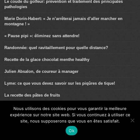
Le coude du golfeur: prévention et traitement des principales
pathologies
Marie Dorin-Habert: « Je n’arrêterai jamais d’aller marcher en
montagne ! »
« Pause pipi »: éliminez sans attendre!
Randonnée: quel ravitaillement pour quelle distance?
Recette de la glace chocolat menthe healthy
Julien Absalon, de coureur à manager
Lyme: ce que vous devez savoir sur les piqûres de tique!
La recette des pâtes de fruits
La randonnée contre l’ostéoporose
Nous utilisons des cookies pour vous garantir la meilleure
expérience sur notre site web. Si vous continuez à utiliser ce
Commotion cérébrale: recommandations dans la pratique du
site, nous supposerons que vous en êtes satisfait.
cyclisme
Ok
Recette de la tarte au chocolat et aux framboises veggie