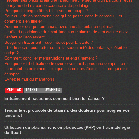
Préparer ses pieds avant une randonnée : le secret d’un parcours réussi
Le mythe de la « bonne cadence » de pédalage
Pourquoi le longe-côte a-t-il le vent en poupe ?
Peur du vide en montagne : ce qui se passe dans le cerveau… et
comment s’en libérer
Augmenter ses performances avec une alimentation optimale
Le rôle du podologue du sport face aux maladies de croissance chez
l’enfant et l’adolescent
Bouger en travaillant : quel intérêt pour la santé ?
Et si le secret pour lutter contre la sédentarité des enfants, c’était le
nudge ?
Comment concilier menstruations et entraînement ?
Pourquoi est-il difficile de trouver le sommeil après une compétition ?
Le mental en endurance : ce que l’on croit maîtriser… et ce qui nous
échappe
Évitez le mur du marathon !
POPULAR
LATEST
COMMENTS
Entraînement fractionné: comment bien le réaliser ?
Tendinite et protocole de Stanish: des douleurs pour soigner vos
tendons !
Utilisation du plasma riche en plaquettes (PRP) en Traumatologie
du Sport