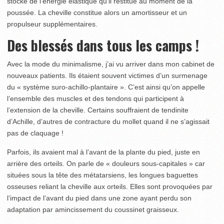
stocke de l’énergie élastique qu’il restitue au moment de la
poussée. La cheville constitue alors un amortisseur et un
propulseur supplémentaires.
Des blessés dans tous les camps !
Avec la mode du minimalisme, j’ai vu arriver dans mon cabinet de
nouveaux patients. Ils étaient souvent victimes d’un surmenage
du « système suro-achillo-plantaire ». C’est ainsi qu’on appelle
l’ensemble des muscles et des tendons qui participent à
l’extension de la cheville. Certains souffraient de tendinite
d’Achille, d’autres de contracture du mollet quand il ne s’agissait
pas de claquage !
Parfois, ils avaient mal à l’avant de la plante du pied, juste en
arrière des orteils. On parle de « douleurs sous-capitales » car
situées sous la tête des métatarsiens, les longues baguettes
osseuses reliant la cheville aux orteils. Elles sont provoquées par
l’impact de l’avant du pied dans une zone ayant perdu son
adaptation par amincissement du coussinet graisseux.