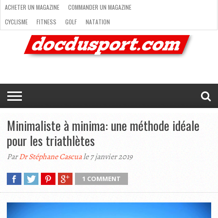
ACHETER UN MAGAZINE
COMMANDER UN MAGAZINE
CYCLISME
FITNESS
GOLF
NATATION
ACHETER
RANDONNÉE
RUNNING
SKI
TRAIL RUNNING
UN
COMMANDER
CYCLISME
FITNESS
GOLF
NATATION
RANDONNÉE
RUNNING
SKI
TRAIL
TRIATHLON
VOILE
NEWSLETTER
MAG’
NOUS
MAGAZINE
UN
RUNNING
EN
CONTACTER
TRIATHLON
VOILE
NEWSLETTER
MAG’ EN LIGNE
MAGAZINE
LIGNE
NOUS CONTACTER
Minimaliste à minima: une méthode idéale
pour les triathlètes
Par
Dr Stéphane Cascua
le 7 janvier 2019
1 COMMENT