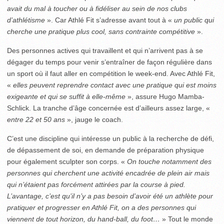
avait du mal à toucher ou à fidéliser au sein de nos clubs
d’athlétisme
». Car Athlé Fit s’adresse avant tout à «
un public qui
cherche une pratique plus cool, sans contrainte compétitive
».
Des personnes actives qui travaillent et qui n’arrivent pas à se
dégager du temps pour venir s’entraîner de façon régulière dans
un sport où il faut aller en compétition le week-end. Avec Athlé Fit,
«
elles peuvent reprendre contact avec une pratique qui est moins
exigeante et qui se suffit à elle-même
», assure Hugo Mamba-
Schlick. La tranche d’âge concernée est d’ailleurs assez large, «
entre 22 et 50 ans
», jauge le coach.
C’est une discipline qui intéresse un public à la recherche de défi,
de dépassement de soi, en demande de préparation physique
pour également sculpter son corps. «
On touche notamment des
personnes qui cherchent une activité encadrée de plein air mais
qui n’étaient pas forcément attirées par la course à pied.
L’avantage, c’est qu’il n’y a pas besoin d’avoir été un athlète pour
pratiquer et progresser en Athlé Fit, on a des personnes qui
viennent de tout horizon, du hand-ball, du foot…
» Tout le monde