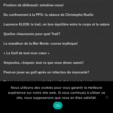
Position de télétravail: entraînez-vous!
Du confinement à la PPG: la séance de Christophe Ruelle
Laurence KLEIN: le trail, un bon équilibre entre le corps et la nature
Quelles chaussures pour quel Trail?
Le marathon de la Mer Morte: course mythique!
« Le Golf de tout mon cœur »
Ampoules, cloques: tout ce que vous devez savoir!
Peut-on jouer au golf après un infarctus du myocarde?
Boisson isotonique: recette à base de thé vert et de miel
Nous utilisons des cookies pour vous garantir la meilleure
Une approche globale de la pratique d’activité physique et sportive
expérience sur notre site web. Si vous continuez à utiliser ce
pour améliorer la santé des Français
site, nous supposerons que vous en êtes satisfait.
Ok
Laëtitia Le Corguillé: « J’aime partager l’aspect santé de mon
sport! »