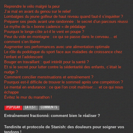
Reprendre le vélo malgré la peur
J’ai mal en avant du genou sur le relief
Lombalgies du jeune golfeur de haut niveau quand faut-il s’inquiéter ?
Préparer ses pieds avant une randonnée : le secret d’un parcours réussi
Le mythe de la « bonne cadence » de pédalage
Pourquoi le longe-côte a-t-il le vent en poupe ?
Peur du vide en montagne : ce qui se passe dans le cerveau… et
comment s’en libérer
Augmenter ses performances avec une alimentation optimale
Le rôle du podologue du sport face aux maladies de croissance chez
l’enfant et l’adolescent
Bouger en travaillant : quel intérêt pour la santé ?
Et si le secret pour lutter contre la sédentarité des enfants, c’était le
nudge ?
Comment concilier menstruations et entraînement ?
Pourquoi est-il difficile de trouver le sommeil après une compétition ?
Le mental en endurance : ce que l’on croit maîtriser… et ce qui nous
échappe
Évitez le mur du marathon !
POPULAR
LATEST
COMMENTS
Entraînement fractionné: comment bien le réaliser ?
Tendinite et protocole de Stanish: des douleurs pour soigner vos
tendons !