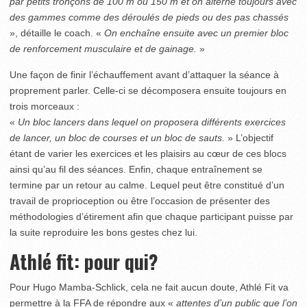
par petits tronçons de 100 m ou 150 m et on alterne toujours avec
des gammes comme des déroulés de pieds ou des pas chassés
», détaille le coach. «
On enchaîne ensuite avec un premier bloc
de renforcement musculaire et de gainage.
»
Une façon de finir l’échauffement avant d’attaquer la séance à
proprement parler. Celle-ci se décomposera ensuite toujours en
trois morceaux :
«
Un bloc lancers dans lequel on proposera différents exercices
de lancer, un bloc de courses et un bloc de sauts.
» L’objectif
étant de varier les exercices et les plaisirs au cœur de ces blocs
ainsi qu’au fil des séances. Enfin, chaque entraînement se
termine par un retour au calme. Lequel peut être constitué d’un
travail de proprioception ou être l’occasion de présenter des
méthodologies d’étirement afin que chaque participant puisse par
la suite reproduire les bons gestes chez lui.
Athlé fit: pour qui?
Pour Hugo Mamba-Schlick, cela ne fait aucun doute, Athlé Fit va
permettre à la FFA de répondre aux «
attentes d’un public que l’on