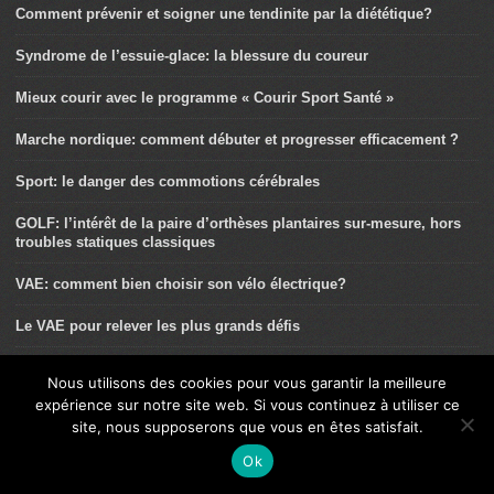
Comment prévenir et soigner une tendinite par la diététique?
Syndrome de l’essuie-glace: la blessure du coureur
Mieux courir avec le programme « Courir Sport Santé »
Marche nordique: comment débuter et progresser efficacement ?
Sport: le danger des commotions cérébrales
GOLF: l’intérêt de la paire d’orthèses plantaires sur-mesure, hors
troubles statiques classiques
VAE: comment bien choisir son vélo électrique?
Le VAE pour relever les plus grands défis
Le surentraînement: un diagnostic d’élimination ?
Nous utilisons des cookies pour vous garantir la meilleure
expérience sur notre site web. Si vous continuez à utiliser ce
Les douleurs aux genoux en descente
site, nous supposerons que vous en êtes satisfait.
Randonnée/trek: la tentation de l’altitude
Ok
Préparation Trail: bien gérer sa Préparation Physique Générale