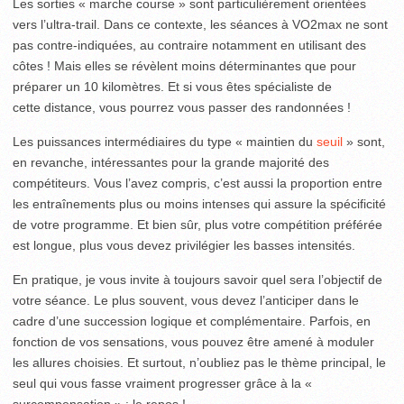
Les sorties « marche course » sont particulièrement orientées
vers l’ultra-trail. Dans ce contexte, les séances à VO2max ne sont
pas contre-indiquées, au contraire notamment en utilisant des
côtes ! Mais elles se révèlent moins déterminantes que pour
préparer un 10 kilomètres. Et si vous êtes spécialiste de
cette distance, vous pourrez vous passer des randonnées !
Les puissances intermédiaires du type « maintien du
seuil
» sont,
en revanche, intéressantes pour la grande majorité des
compétiteurs. Vous l’avez compris, c’est aussi la proportion entre
les entraînements plus ou moins intenses qui assure la spécificité
de votre programme. Et bien sûr, plus votre compétition préférée
est longue, plus vous devez privilégier les basses intensités.
En pratique, je vous invite à toujours savoir quel sera l’objectif de
votre séance. Le plus souvent, vous devez l’anticiper dans le
cadre d’une succession logique et complémentaire. Parfois, en
fonction de vos sensations, vous pouvez être amené à moduler
les allures choisies. Et surtout, n’oubliez pas le thème principal, le
seul qui vous fasse vraiment progresser grâce à la «
surcompensation » : le repos !