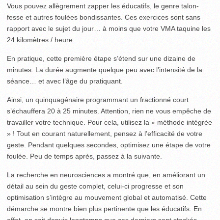
Vous pouvez allègrement zapper les éducatifs, le genre talon-
fesse et autres foulées bondissantes. Ces exercices sont sans
rapport avec le sujet du jour… à moins que votre VMA taquine les
24 kilomètres / heure.
En pratique, cette première étape s’étend sur une dizaine de
minutes. La durée augmente quelque peu avec l’intensité de la
séance… et avec l’âge du pratiquant.
Ainsi, un quinquagénaire programmant un fractionné court
s’échauffera 20 à 25 minutes. Attention, rien ne vous empêche de
travailler votre technique. Pour cela, utilisez la « méthode intégrée
» ! Tout en courant naturellement, pensez à l’efficacité de votre
geste. Pendant quelques secondes, optimisez une étape de votre
foulée. Peu de temps après, passez à la suivante.
La recherche en neurosciences a montré que, en améliorant un
détail au sein du geste complet, celui-ci progresse et son
optimisation s’intègre au mouvement global et automatisé. Cette
démarche se montre bien plus pertinente que les éducatifs. En
effet, on sait depuis longtemps que ces derniers sont stockés