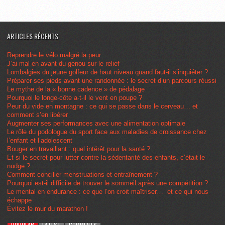
ARTICLES RÉCENTS
Reprendre le vélo malgré la peur
J’ai mal en avant du genou sur le relief
Lombalgies du jeune golfeur de haut niveau quand faut-il s’inquiéter ?
Préparer ses pieds avant une randonnée : le secret d’un parcours réussi
Le mythe de la « bonne cadence » de pédalage
Pourquoi le longe-côte a-t-il le vent en poupe ?
Peur du vide en montagne : ce qui se passe dans le cerveau… et
comment s’en libérer
Augmenter ses performances avec une alimentation optimale
Le rôle du podologue du sport face aux maladies de croissance chez
l’enfant et l’adolescent
Bouger en travaillant : quel intérêt pour la santé ?
Et si le secret pour lutter contre la sédentarité des enfants, c’était le
nudge ?
Comment concilier menstruations et entraînement ?
Pourquoi est-il difficile de trouver le sommeil après une compétition ?
Le mental en endurance : ce que l’on croit maîtriser… et ce qui nous
échappe
Évitez le mur du marathon !
POPULAR
LATEST
COMMENTS