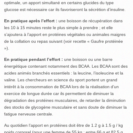
optimale, un apport simultané en certains glucides du type
glucose est nécessaire car ils favoriseront la sécrétion d’insuline.
En pratique après l’effort :
une boisson de récupération dans
les 10 à 15 minutes reste le plus simple à prendre ; et elle
s’ajoutera à l’apport en protéines végétales ou animales maigres
de la collation ou repas suivant (voir recette « Gaufre protéinée
»).
En pratique pendant l’effort :
une boisson ou une barre
énergétique contenant notamment des BCAA. Les BCAA sont des
acides animés branchés essentiels : la leucine, l’isoleucine et la
valine. Les chercheurs en science du sport portent un grand
intérêt à la consommation de BCAA lors de la réalisation d’un
exercice de longue durée car ils permettent de diminuer la
dégradation des protéines musculaires, de retarder la diminution
des stocks de glycogène musculaire et sans doute de diminuer la
fatigue nerveuse centrale.
Au quotidien l’apport en protéines doit être de 1.2 g à 1.5 g / kg
poids corporel (pour une femme de 55 kg : entre 66 g et 82.5 g