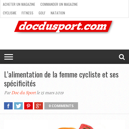
ACHETER UN MAGAZINE
COMMANDER UN MAGAZINE
CYCLISME
FITNESS
GOLF
NATATION
ACHETER
RANDONNÉE
RUNNING
SKI
TRAIL RUNNING
UN
COMMANDER
CYCLISME
FITNESS
GOLF
NATATION
RANDONNÉE
RUNNING
SKI
TRAIL
TRIATHLON
VOILE
NEWSLETTER
MAG’
NOUS
MAGAZINE
UN
RUNNING
EN
CONTACTER
TRIATHLON
VOILE
NEWSLETTER
MAG’ EN LIGNE
MAGAZINE
LIGNE
NOUS CONTACTER
L’alimentation de la femme cycliste et ses
spécificités
Par
Doc du Sport
le 15 mars 2019
0 COMMENTS