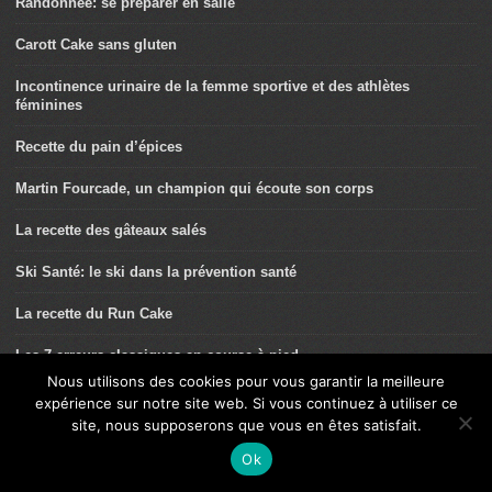
Randonnée: se préparer en salle
Carott Cake sans gluten
Incontinence urinaire de la femme sportive et des athlètes
féminines
Recette du pain d’épices
Martin Fourcade, un champion qui écoute son corps
La recette des gâteaux salés
Ski Santé: le ski dans la prévention santé
La recette du Run Cake
Les 7 erreurs classiques en course à pied
Nous utilisons des cookies pour vous garantir la meilleure
La préparation physique aux séjours de ski et des sports d’hiver
expérience sur notre site web. Si vous continuez à utiliser ce
site, nous supposerons que vous en êtes satisfait.
Mathilde Gros: étoile montante du cyclisme sur piste
Ok
Natation et maladies cardio-vasculaires