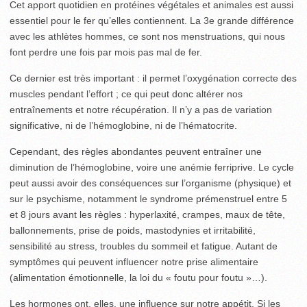
Cet apport quotidien en protéines végétales et animales est aussi
essentiel pour le fer qu’elles contiennent. La 3e grande différence
avec les athlètes hommes, ce sont nos menstruations, qui nous
font perdre une fois par mois pas mal de fer.
Ce dernier est très important : il permet l’oxygénation correcte des
muscles pendant l’effort ; ce qui peut donc altérer nos
entraînements et notre récupération. Il n’y a pas de variation
significative, ni de l’hémoglobine, ni de l’hématocrite.
Cependant, des règles abondantes peuvent entraîner une
diminution de l’hémoglobine, voire une anémie ferriprive. Le cycle
peut aussi avoir des conséquences sur l’organisme (physique) et
sur le psychisme, notamment le syndrome prémenstruel entre 5
et 8 jours avant les règles : hyperlaxité, crampes, maux de tête,
ballonnements, prise de poids, mastodynies et irritabilité,
sensibilité au stress, troubles du sommeil et fatigue. Autant de
symptômes qui peuvent influencer notre prise alimentaire
(alimentation émotionnelle, la loi du « foutu pour foutu »…).
Les hormones ont, elles, une influence sur notre appétit. Si les