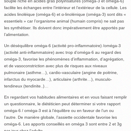
souple riche en acides gras polyinsaturés (oméga-3 et oméga-6)
facilite les échanges entre l’intérieur et l’extérieur de la cellule. Les
acides linoléique (oméga-6) et α-linolénique (oméga-3) sont dits «
essentiels » car l’organisme animal (humain compris) ne sait pas
les synthétiser. Ils doivent donc impérativement être apportés par
l’alimentation.
Un déséquilibre oméga-6 (activité pro-inflammatoire) /oméga-3
(activité anti-inflammatoire) avec trop d’oméga-6 au regard des
oméga-3, favorise les phénomènes d’inflammation, d’agrégation,
et de vasoconstriction avec plus de risques aux niveaux
pulmonaire (asthme…), cardio-vasculaire (angine de poitrine,
infarctus du myocarde…), articulaire (arthrite…), musculo-
tendineux (tendinite..)…
En regardant vos habitudes alimentaires et en vous faisant remplir
un questionnaire, le diététicien peut déterminer si votre rapport
oméga-6 / oméga-3 est à l’équilibre ou en faveur de l’un ou
l’autre. De manière globale, l’assiette occidentale favorise les
oméga-6. Les apports conseillés en oméga 3 sont entre 2 et 3g
par jour chez l’adulte.