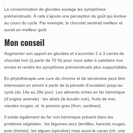
La consommation de glucides soulage les symptômes
prémenstruels. À cela s’ajoute une perception du goût qui évolue
au cours du cycle. Par exemple, le chocolat sentirait meilleur et
aurait un meilleur goût.
Mon conseil
Augmenter son apport en glucides et s’accorder 2 à 3 carrés de
chocolat noir (à partir de 70 %) pour nous aider à satisfaire nos
envies et rendre les symptômes prémenstruels plus supportables.
En phytothérapie une cure de chrome et de sérotonine peut être
intéressant en amont à partir de la période d’ovulation jusqu’au
cycle (du 14e au 28e jour). Les aliments riches en fer héminique
(d’origine animale) : les abats (le boudin noir), fruits de mer,
viandes rouges, et le poisson gras (thon, sardines).
Il existe également du fer non héminique présent dans les
protéines végétales : les légumes secs (lentilles, haricots rouges,
pois chiches), les algues (spiruline) mais aussi le cacao (oh, une