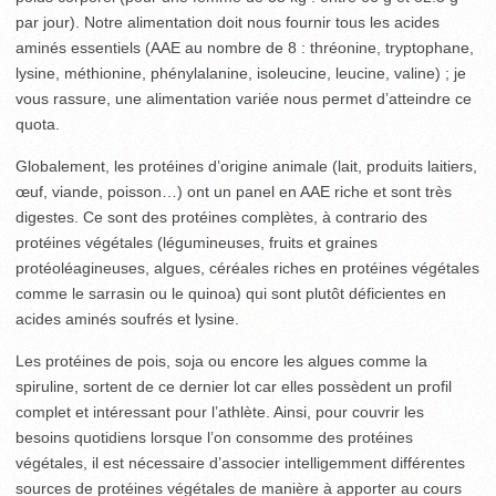
par jour). Notre alimentation doit nous fournir tous les acides
aminés essentiels (AAE au nombre de 8 : thréonine, tryptophane,
lysine, méthionine, phénylalanine, isoleucine, leucine, valine) ; je
vous rassure, une alimentation variée nous permet d’atteindre ce
quota.
Globalement, les protéines d’origine animale (lait, produits laitiers,
œuf, viande, poisson…) ont un panel en AAE riche et sont très
digestes. Ce sont des protéines complètes, à contrario des
protéines végétales (légumineuses, fruits et graines
protéoléagineuses, algues, céréales riches en protéines végétales
comme le sarrasin ou le quinoa) qui sont plutôt déficientes en
acides aminés soufrés et lysine.
Les protéines de pois, soja ou encore les algues comme la
spiruline, sortent de ce dernier lot car elles possèdent un profil
complet et intéressant pour l’athlète. Ainsi, pour couvrir les
besoins quotidiens lorsque l’on consomme des protéines
végétales, il est nécessaire d’associer intelligemment différentes
sources de protéines végétales de manière à apporter au cours