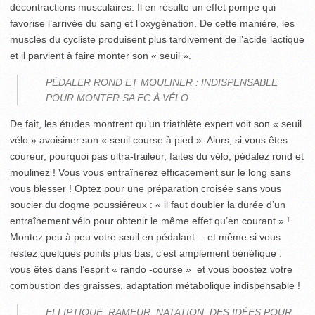
décontractions musculaires. Il en résulte un effet pompe qui
favorise l’arrivée du sang et l’oxygénation. De cette manière, les
muscles du cycliste produisent plus tardivement de l’acide lactique
et il parvient à faire monter son « seuil ».
PÉDALER ROND ET MOULINER : INDISPENSABLE
POUR MONTER SA FC À VÉLO
De fait, les études montrent qu’un triathlète expert voit son « seuil
vélo » avoisiner son « seuil course à pied ». Alors, si vous êtes
coureur, pourquoi pas ultra-traileur, faites du vélo, pédalez rond et
moulinez ! Vous vous entraînerez efficacement sur le long sans
vous blesser ! Optez pour une préparation croisée sans vous
soucier du dogme poussiéreux : « il faut doubler la durée d’un
entraînement vélo pour obtenir le même effet qu’en courant » !
Montez peu à peu votre seuil en pédalant… et même si vous
restez quelques points plus bas, c’est amplement bénéfique :
vous êtes dans l’esprit « rando -course » et vous boostez votre
combustion des graisses, adaptation métabolique indispensable !
ELLIPTIQUE. RAMEUR, NATATION, DES IDÉES POUR