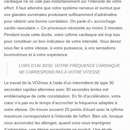
cardiaque ne se cale pas instantanément sur l’intensité de votre
effort. Il faut attendre que votre système nerveux et surtout que
vos glandes surrénales produisent suffisamment d’adrénaline
pour obtenir une bonne corrélation. On parle d’« accrochage
cardio-vasculaire ». Ce processus nécessite au moins 3 minutes.
Pendant toute cette durée, votre rythme cardiaque est trop bas
pour constituer un bon indicateur de votre intensité. Vous devez
vous fier à votre vitesse, à votre puissance, à vos sensations
locomotrices et à votre expérience.
LORS D’UN 30/30, VOTRE FRÉQUENCE CARDIAQUE
NE CORRESPOND PAS À VOTRE VITESSE
Le travail de la VO2max à l’aide d’un intermittent de type 30
secondes rapides alternées avec 30 secondes lentes est
emblématique de cette constatation. En fin d’accélération, votre
cœur n’a pas eu le temps d’accrocher la fréquence adaptée à
votre vitesse. On trouve souvent 20 points d’écart avec le rythme
maximum correspondant à l’intensité de l’effort. Bien sûr, lorsque
vous accumulez les allonges, quand vous vous imprégnez
d’adrénaline, une dérive ascendante se produit. Une étude