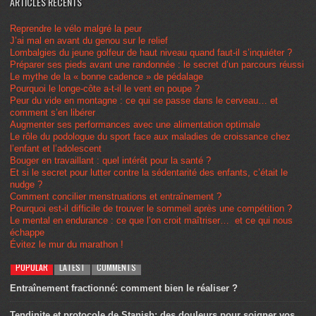
ARTICLES RÉCENTS
Reprendre le vélo malgré la peur
J’ai mal en avant du genou sur le relief
Lombalgies du jeune golfeur de haut niveau quand faut-il s’inquiéter ?
Préparer ses pieds avant une randonnée : le secret d’un parcours réussi
Le mythe de la « bonne cadence » de pédalage
Pourquoi le longe-côte a-t-il le vent en poupe ?
Peur du vide en montagne : ce qui se passe dans le cerveau… et
comment s’en libérer
Augmenter ses performances avec une alimentation optimale
Le rôle du podologue du sport face aux maladies de croissance chez
l’enfant et l’adolescent
Bouger en travaillant : quel intérêt pour la santé ?
Et si le secret pour lutter contre la sédentarité des enfants, c’était le
nudge ?
Comment concilier menstruations et entraînement ?
Pourquoi est-il difficile de trouver le sommeil après une compétition ?
Le mental en endurance : ce que l’on croit maîtriser… et ce qui nous
échappe
Évitez le mur du marathon !
POPULAR
LATEST
COMMENTS
Entraînement fractionné: comment bien le réaliser ?
Tendinite et protocole de Stanish: des douleurs pour soigner vos