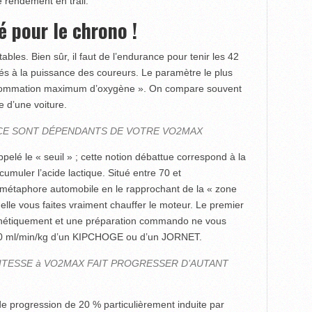
e rendement en trail.
 pour le chrono !
les. Bien sûr, il faut de l’endurance pour tenir les 42
és à la puissance des coureurs. Le paramètre le plus
sommation maximum d’oxygène ». On compare souvent
e d’une voiture.
E SONT DÉPENDANTS DE VOTRE VO2MAX
elé le « seuil » ; cette notion débattue correspond à la
muler l’acide lactique. Situé entre 70 et
a métaphore automobile en le rapprochant de la « zone
elle vous faites vraiment chauffer le moteur. Le premier
nétiquement et une préparation commando ne vous
u 90 ml/min/kg d’un KIPCHOGE ou d’un JORNET.
ITESSE à VO2MAX FAIT PROGRESSER D’AUTANT
progression de 20 % particulièrement induite par