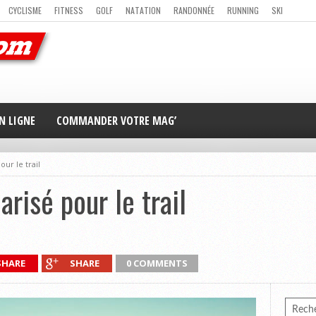
CYCLISME
FITNESS
GOLF
NATATION
RANDONNÉE
RUNNING
SKI
ER
MAG’ EN LIGNE
NOUS CONTACTER
N LIGNE
COMMANDER VOTRE MAG’
ur le trail
risé pour le trail
SHARE
SHARE
0 COMMENTS