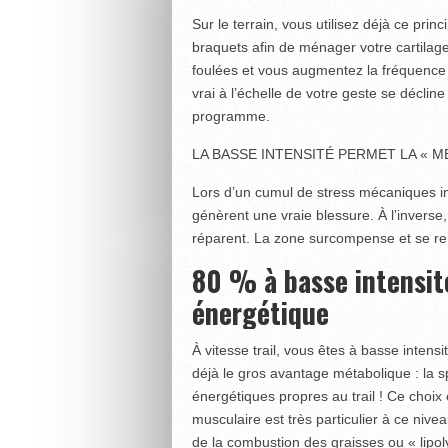
Sur le terrain, vous utilisez déjà ce pri
braquets afin de ménager votre cartilage
foulées et vous augmentez la fréquence po
vrai à l’échelle de votre geste se décli
programme.
LA BASSE INTENSITÉ PERMET LA « M
Lors d’un cumul de stress mécaniques im
génèrent une vraie blessure. À l’inverse,
réparent. La zone surcompense et se ren
80 % à basse intensité
énergétique
À vitesse trail, vous êtes à basse intens
déjà le gros avantage métabolique : la spéci
énergétiques propres au trail ! Ce choix
musculaire est très particulier à ce nive
de la combustion des graisses ou « lipoly