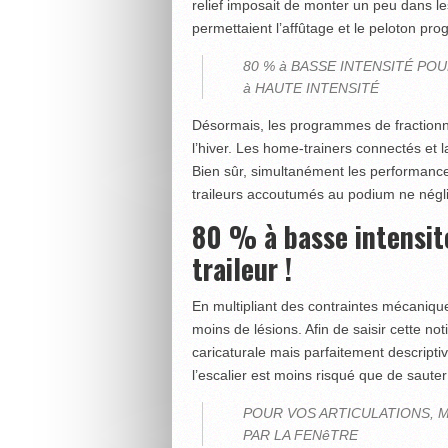
relief imposait de monter un peu dans le
permettaient l’affûtage et le peloton pro
80 % à BASSE INTENSITÉ PO
à HAUTE INTENSITÉ
Désormais, les programmes de fraction
l’hiver. Les home-trainers connectés et 
Bien sûr, simultanément les performance
traileurs accoutumés au podium ne négli
80 % à basse intensit
traileur !
En multipliant des contraintes mécaniqu
moins de lésions. Afin de saisir cette not
caricaturale mais parfaitement descrip
l’escalier est moins risqué que de sauter 
POUR VOS ARTICULATIONS, 
PAR LA FENêTRE