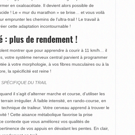
ormer en oxaloacétate. Il devient alors possible de
lucide ! Le « mur du marathon » se brise… et vous voilà
r emprunter les chemins de l’ultra-trail ! Le travail à
réer cette adaptation incontournable !
é : plus de rendement !
blent montrer que pour apprendre à courir à 11 km/h… il
tres, votre système nerveux central parvient à programmer
aptée à votre morphologie, à vos fibres musculaires ou à la
e, la spécificité est reine !
 SPÉCIFIQUE DU TRAIL
uand il s’agit d’alterner marche et course, d’utiliser les
rrain irrégulier. À faible intensité, en rando-course, en
re technique de traileur. Votre cerveau apprend à trouver le
vité ! Cette aisance métabolique favorise la prise
s ce contexte que vous améliorez vos qualités de
ertinence de vos appuis en dévalant les pentes. En clair,