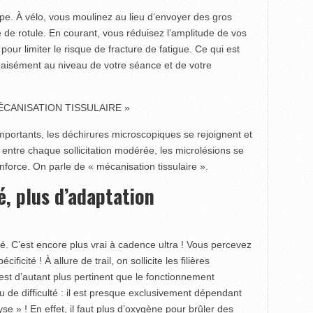
ncipe. À vélo, vous moulinez au lieu d’envoyer des gros
 de rotule. En courant, vous réduisez l’amplitude de vos
ur limiter le risque de fracture de fatigue. Ce qui est
ne aisément au niveau de votre séance et de votre
ÉCANISATION TISSULAIRE »
portants, les déchirures microscopiques se rejoignent et
 entre chaque sollicitation modérée, les microlésions se
force. On parle de « mécanisation tissulaire ».
, plus d’adaptation
ité. C’est encore plus vrai à cadence ultra ! Vous percevez
ficité ! À allure de trail, on sollicite les filières
 est d’autant plus pertinent que le fonctionnement
au de difficulté : il est presque exclusivement dépendant
se » ! En effet, il faut plus d’oxygène pour brûler des