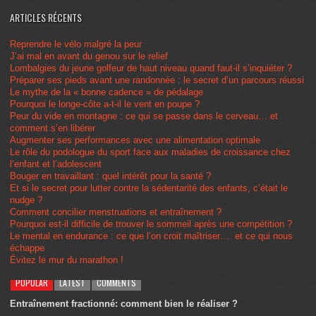
ARTICLES RÉCENTS
Reprendre le vélo malgré la peur
J’ai mal en avant du genou sur le relief
Lombalgies du jeune golfeur de haut niveau quand faut-il s’inquiéter ?
Préparer ses pieds avant une randonnée : le secret d’un parcours réussi
Le mythe de la « bonne cadence » de pédalage
Pourquoi le longe-côte a-t-il le vent en poupe ?
Peur du vide en montagne : ce qui se passe dans le cerveau… et
comment s’en libérer
Augmenter ses performances avec une alimentation optimale
Le rôle du podologue du sport face aux maladies de croissance chez
l’enfant et l’adolescent
Bouger en travaillant : quel intérêt pour la santé ?
Et si le secret pour lutter contre la sédentarité des enfants, c’était le
nudge ?
Comment concilier menstruations et entraînement ?
Pourquoi est-il difficile de trouver le sommeil après une compétition ?
Le mental en endurance : ce que l’on croit maîtriser… et ce qui nous
échappe
Évitez le mur du marathon !
POPULAR
LATEST
COMMENTS
Entraînement fractionné: comment bien le réaliser ?