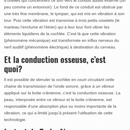
d’oreilles qui concentrent ce son vers le conduit auditif externe (un
peu comme un entonnoir). Le fond de ce conduit est obstrué par
une très fine membrane, le tympan, qui est mis en vibration à son
tour. Puis cette vibration est transmise à trois petits osselets (le
marteau l’enclume et l’étrier) qui à leur tour font vibrer les
éléments liquidiens de la cochlée. C’est là que cette vibration
(phénomène mécanique) est transformée en influx nerveux du
nerf auditif (phénomène électrique) à destination du cerveau.
Et la conduction osseuse, c’est
quoi?
Il est possible de stimuler la cochlée en court circuitant cette
chaine de transmission de l’onde sonore, grâce à un vibreur
appliqué sur la boite crânienne, c’est la conduction osseuse. La
peau, interposée entre ce vibreur et la boite crânienne, est
responsable d’une absorption plus ou moins importante de la
vibration, ce qui a limité jusqu’à présent l’utilisation de cette
technologie.