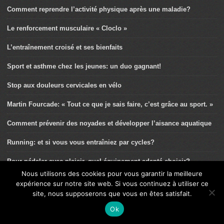
Comment reprendre l’activité physique après une maladie?
Le renforcement musculaire « Cloclo »
L’entraînement croisé et ses bienfaits
Sport et asthme chez les jeunes: un duo gagnant!
Stop aux douleurs cervicales en vélo
Martin Fourcade: « Tout ce que je sais faire, c’est grâce au sport. »
Comment prévenir des noyades et développer l’aisance aquatique
Running: et si vous vous entraîniez par cycles?
Pour pédaler avec plaisir, quel équipement adapté choisir?
Nous utilisons des cookies pour vous garantir la meilleure
Sortir dans la nature, c’est vital!
expérience sur notre site web. Si vous continuez à utiliser ce
site, nous supposerons que vous en êtes satisfait.
Le trail, l’avenir de la course à pied ?
Ok
Masques et activités sportives