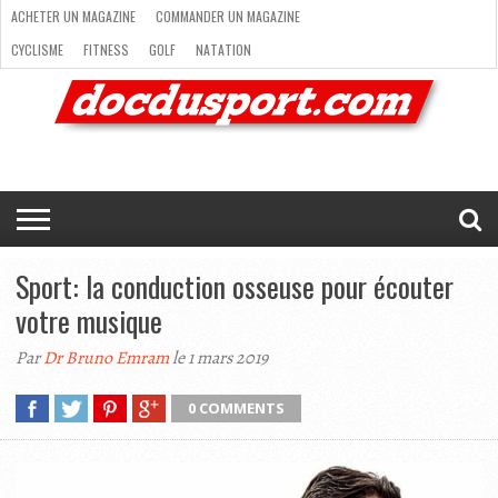
ACHETER UN MAGAZINE
COMMANDER UN MAGAZINE
CYCLISME
FITNESS
GOLF
NATATION
ACHETER
RANDONNÉE
RUNNING
SKI
TRAIL RUNNING
UN
COMMANDER
CYCLISME
FITNESS
GOLF
NATATION
RANDONNÉE
RUNNING
SKI
TRAIL
TRIATHLON
VOILE
NEWSLETTER
MAG’
NOUS
MAGAZINE
UN
RUNNING
EN
CONTACTER
TRIATHLON
VOILE
NEWSLETTER
MAG’ EN LIGNE
MAGAZINE
LIGNE
NOUS CONTACTER
Sport: la conduction osseuse pour écouter
votre musique
Par
Dr Bruno Emram
le 1 mars 2019
0 COMMENTS