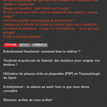
Le rôle du podologue du sport face aux maladies de croissance chez
l’enfant et l’adolescent
Bouger en travaillant : quel intérêt pour la santé ?
Et si le secret pour lutter contre la sédentarité des enfants, c’était le
nudge ?
Comment concilier menstruations et entraînement ?
Pourquoi est-il difficile de trouver le sommeil après une compétition ?
Le mental en endurance : ce que l’on croit maîtriser… et ce qui nous
échappe
Évitez le mur du marathon !
POPULAR
LATEST
COMMENTS
Entraînement fractionné: comment bien le réaliser ?
Tendinite et protocole de Stanish: des douleurs pour soigner vos
tendons !
Utilisation du plasma riche en plaquettes (PRP) en Traumatologie
du Sport
Entraînement – la séance au seuil: tout ce que vous devez
connaître
Blessure: arrêtez de vous arrêter!