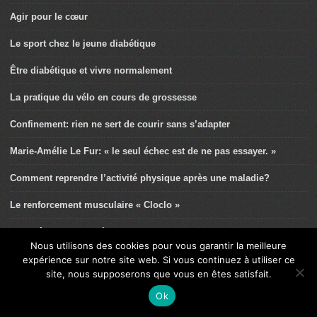
Agir pour le cœur
Le sport chez le jeune diabétique
Être diabétique et vivre normalement
La pratique du vélo en cours de grossesse
Confinement: rien ne sert de courir sans s’adapter
Marie-Amélie Le Fur: « le seul échec est de ne pas essayer. »
Comment reprendre l’activité physique après une maladie?
Le renforcement musculaire « Cloclo »
L’entraînement croisé et ses bienfaits
Nous utilisons des cookies pour vous garantir la meilleure
Sport et asthme chez les jeunes: un duo gagnant!
expérience sur notre site web. Si vous continuez à utiliser ce
site, nous supposerons que vous en êtes satisfait.
Stop aux douleurs cervicales en vélo
Ok
Martin Fourcade: « Tout ce que je sais faire, c’est grâce au sport. »