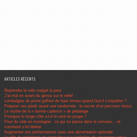
ARTICLES RÉCENTS
Reprendre le vélo malgré la peur
J’ai mal en avant du genou sur le relief
Lombalgies du jeune golfeur de haut niveau quand faut-il s’inquiéter ?
Préparer ses pieds avant une randonnée : le secret d’un parcours réussi
Le mythe de la « bonne cadence » de pédalage
Pourquoi le longe-côte a-t-il le vent en poupe ?
Peur du vide en montagne : ce qui se passe dans le cerveau… et
comment s’en libérer
Augmenter ses performances avec une alimentation optimale