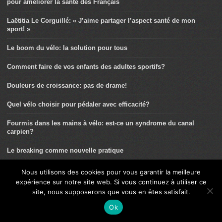
pour améliorer la santé des Français
Laëtitia Le Corguillé: « J’aime partager l’aspect santé de mon
sport! »
Le boom du vélo: la solution pour tous
Comment faire de vos enfants des adultes sportifs?
Douleurs de croissance: pas de drame!
Quel vélo choisir pour pédaler avec efficacité?
Fourmis dans les mains à vélo: est-ce un syndrome du canal
carpien?
Le breaking comme nouvelle pratique
La rotule du cycliste: ses particularités
Nous utilisons des cookies pour vous garantir la meilleure
expérience sur notre site web. Si vous continuez à utiliser ce
Le sport, bon pour le moral de nos enfants
site, nous supposerons que vous en êtes satisfait.
Ok
La traumatologie du BMX