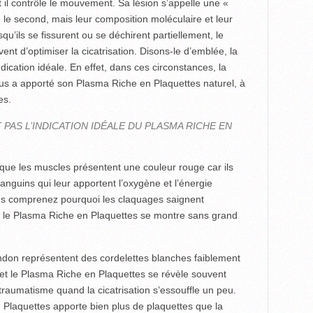
 il contrôle le mouvement. Sa lésion s’appelle une «
e le second, mais leur composition moléculaire et leur
squ’ils se fissurent ou se déchirent partiellement, le
t d’optimiser la cicatrisation. Disons-le d’emblée, la
ication idéale. En effet, dans ces circonstances, la
ous a apporté son Plasma Riche en Plaquettes naturel, à
es.
 PAS L’INDICATION IDÉALE DU PLASMA RICHE EN
ue les muscles présentent une couleur rouge car ils
nguins qui leur apportent l’oxygène et l’énergie
vous comprenez pourquoi les claquages saignent
le Plasma Riche en Plaquettes se montre sans grand
endon représentent des cordelettes blanches faiblement
 et le Plasma Riche en Plaquettes se révèle souvent
raumatisme quand la cicatrisation s’essouffle un peu.
 Plaquettes apporte bien plus de plaquettes que la