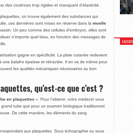
 des cicatrices trop rigides et manquant d’élasticité.
 plaquettes, on trouve également des substances qui
dulte, ces dernières sont mises en réserve dans la
moelle
bassin. Un peu comme des cellules d’embryon, elles sont
ituer n’importe quel tissu, en fonction des messages de
FACEB
lle.
catrisation gagne en spécificité. La plaie cutanée redevient
 une balafre épaisse et rétractée. Il en va de même pour
rouvent les qualités mécaniques nécessaires au bon
r.
quettes, qu’est-ce que c’est ?
che en plaquettes
». Pour l’obtenir, votre médecin vous
lus grand tube que pour un examen biologique traditionnel.
ugeuse. De cette manière, les éléments du sang
correspondant aux plaquettes. Sous échographie ou sous