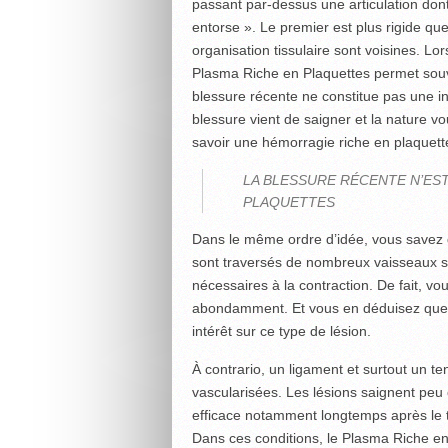
passant par-dessus une articulation dont
entorse ». Le premier est plus rigide qu
organisation tissulaire sont voisines. Lor
Plasma Riche en Plaquettes permet souven
blessure récente ne constitue pas une ind
blessure vient de saigner et la nature v
savoir une hémorragie riche en plaquett
LA BLESSURE RÉCENTE N’EST
PLAQUETTES
Dans le même ordre d’idée, vous savez q
sont traversés de nombreux vaisseaux sa
nécessaires à la contraction. De fait, 
abondamment. Et vous en déduisez que 
intérêt sur ce type de lésion.
À contrario, un ligament et surtout un t
vascularisées. Les lésions saignent peu
efficace notamment longtemps après le t
Dans ces conditions, le Plasma Riche en