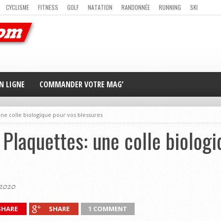
CYCLISME
FITNESS
GOLF
NATATION
RANDONNÉE
RUNNING
SKI
ER
MAG’ EN LIGNE
NOUS CONTACTER
N LIGNE
COMMANDER VOTRE MAG’
ne colle biologique pour vos blessures
Plaquettes: une colle biologi
 2020
SHARE
SHARE
1 COMMENT