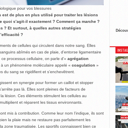
iologique pour vos blessures
st de plus en plus utilisé pour traiter les lésions
 De quoi s’agit-il exactement ? Comment ça marche ?
s ? Et surtout, à quelles autres stratégies
Découv
’efficacité ?
ents de cellules qui circulent dans notre sang. Elles
INSTA
 sanguins abîmés en cas de plaie, d’entorse ligamentaire
ce processus cellulaire, on parle d’«
agrégation
ie à un phénomène moléculaire appelé «
coagulation
»
du sang se rigidifient et s’enchevêtrent.
gissent en synergie pour former un caillot et stopper
’arrête pas là. Elles sont pleines de facteurs de
a lésion. Ces éléments stimulent les cellules au
multiplient et réparent les tissus environnants.
ont mis à contribution. Comme leur nom l’indique, ils sont
 bien la plaie mais ne restaure pas parfaitement les
 la zone traumatisée. Les sportifs connaissent bien ce