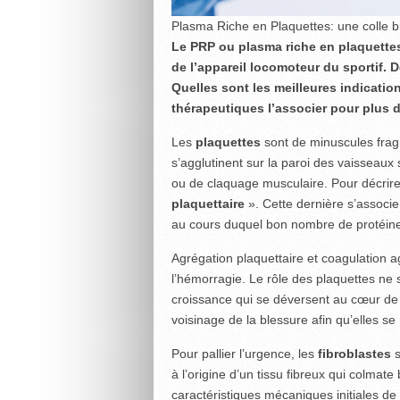
Plasma Riche en Plaquettes: une colle b
Le PRP ou plasma riche en plaquettes e
de l’appareil locomoteur du sportif.
Quelles sont les meilleures indication
thérapeutiques l’associer pour plus d
Les
plaquettes
sont de minuscules fragm
s’agglutinent sur la paroi des vaisseaux
ou de claquage musculaire. Pour décrire 
plaquettaire
». Cette dernière s’assoc
au cours duquel bon nombre de protéines 
Agrégation plaquettaire et coagulation a
l’hémorragie. Le rôle des plaquettes ne s
croissance qui se déversent au cœur de l
voisinage de la blessure afin qu’elles se 
Pour pallier l’urgence, les
fibroblastes
s
à l’origine d’un tissu fibreux qui colmate
caractéristiques mécaniques initiales de