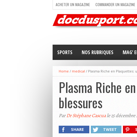
ACHETER UN MAGAZINE
COMMANDER UN MAGAZINE
TRAIL RUNNING
TRIATHLON
VOILE
NEWSLETT
SPORTS
NOS RUBRIQUES
MAG’ E
Home
/
medical
/
Plasma Riche en Plaquettes: u
Plasma Riche en 
blessures
Par
Dr Stéphane Cascua
le 15 décembre
SHARE
TWEET