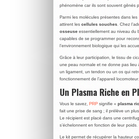
phénomène car ils sont souvent gênés par
Parmi les molécules présentes dans les
attirent les
cellules souches
. Chez l’a
osseuse
essentiellement au niveau du 
capables de se programmer pour reconst
l’environnement biologique qui les accuei
Grâce à leur participation, le tissu de ci
une peau normale et ne donne pas lieu à
un ligament, un tendon ou un os qui ret
fonctionnement de l’appareil locomoteu
Un Plasma Riche en Pla
Vous le savez,
PRP
signifie «
plasma ri
fait une prise de sang ; il prélève un p
Le récipient est placé dans une centrif
s’échelonnent en fonction de leur poids.
Le kit permet de récupérer la hauteur 