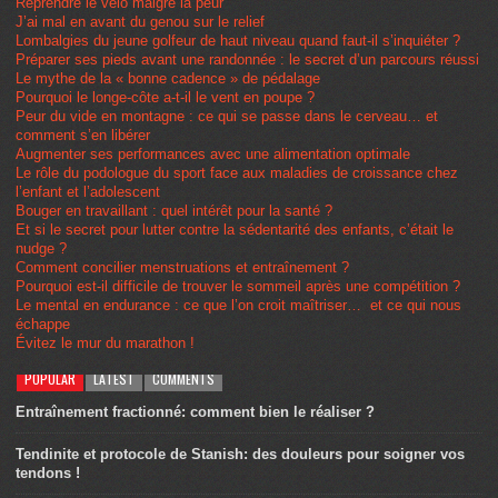
Reprendre le vélo malgré la peur
J’ai mal en avant du genou sur le relief
Lombalgies du jeune golfeur de haut niveau quand faut-il s’inquiéter ?
Préparer ses pieds avant une randonnée : le secret d’un parcours réussi
Le mythe de la « bonne cadence » de pédalage
Pourquoi le longe-côte a-t-il le vent en poupe ?
Peur du vide en montagne : ce qui se passe dans le cerveau… et
comment s’en libérer
Augmenter ses performances avec une alimentation optimale
Le rôle du podologue du sport face aux maladies de croissance chez
l’enfant et l’adolescent
Bouger en travaillant : quel intérêt pour la santé ?
Et si le secret pour lutter contre la sédentarité des enfants, c’était le
nudge ?
Comment concilier menstruations et entraînement ?
Pourquoi est-il difficile de trouver le sommeil après une compétition ?
Le mental en endurance : ce que l’on croit maîtriser… et ce qui nous
échappe
Évitez le mur du marathon !
POPULAR
LATEST
COMMENTS
Entraînement fractionné: comment bien le réaliser ?
Tendinite et protocole de Stanish: des douleurs pour soigner vos
tendons !