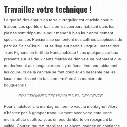
Travaillez votre technique !
La qualité des appuis en terrain irrégulier est cruciale pour le
traileur. Les sportifs urbains ou les coureurs habitant dans les
plaines sont dépourvus pour mener à bien leur entraînement
spécifique. Les Parisiens se contentent des collines aseptisées du
parc de Saint-Cloud… et se risquent parfois jusqu’au massif des
Trois Pignons en forêt de Fontainebleau ! Les quelques cailloux
présents sur les deux cents mètres de dénivelé ne préparent que
modérément aux longs pierriers pyrénéens. Immanquablement,
les coureurs de la capitale se font doubler en descente par les
locaux bondissant de talus en ornières à la manière de
bouquetins !
FRACTIONNES TECHNIQUES EN DESCENTE
Pour s’habituer à la montagne, rien ne vaut la montagne ! Alors,
n’hésitez pas à grimper tranquillement avec votre entourage
moins affûté et offrez-vous un peu de liberté en rejoignant la
vallée. Courez, sautez, stabilisez, relancez, gagnez en confiance