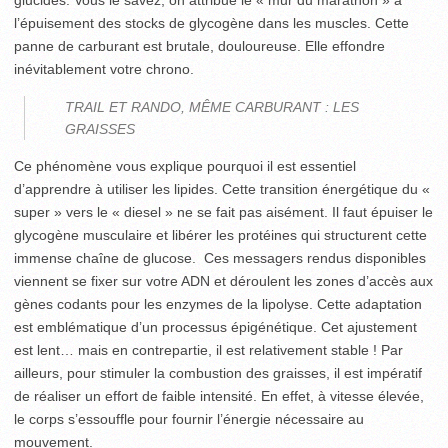
glucides. Vous le savez, on attribue le « mur du marathon » à
l’épuisement des stocks de glycogène dans les muscles. Cette
panne de carburant est brutale, douloureuse. Elle effondre
inévitablement votre chrono.
TRAIL ET RANDO, MÊME CARBURANT : LES
GRAISSES
Ce phénomène vous explique pourquoi il est essentiel
d’apprendre à utiliser les lipides. Cette transition énergétique du «
super » vers le « diesel » ne se fait pas aisément. Il faut épuiser le
glycogène musculaire et libérer les protéines qui structurent cette
immense chaîne de glucose. Ces messagers rendus disponibles
viennent se fixer sur votre ADN et déroulent les zones d’accès aux
gènes codants pour les enzymes de la lipolyse. Cette adaptation
est emblématique d’un processus épigénétique. Cet ajustement
est lent… mais en contrepartie, il est relativement stable ! Par
ailleurs, pour stimuler la combustion des graisses, il est impératif
de réaliser un effort de faible intensité. En effet, à vitesse élevée,
le corps s’essouffle pour fournir l’énergie nécessaire au
mouvement.