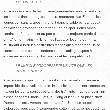
LOCOMOTEUR
Ainsi les cavaliers de haut niveau prennent-ils soin de renforcer
les jambes fines et fragiles de leurs montures. Aux Émirats, les
jeunes pur-sang arabes marchent dans le sable pendant deux
ans avant d’envisager de trotter ou de galoper. Leurs aînés
continuent à déambuler au pas pendant la majeure partie de leur
entraînement ! Ainsi, « ils font de l’appareil locomoteur » ! En
multipliant à loisir les contraintes mécaniques modérées, ils se
constituent des os, des tendons et des cartilages aptes à
encaisser les sessions plus rapides et les compétitions !
LE MUSCLE PROGRESSE PLUS VITE QUE LES
ARTICULATIONS
Avec un animal qui court sur les doigts et un véto qui surveille,
impossible de se voiler la face, impossible de terminer comme un
traileur les dents serrées et la jambe traînante… Le tout pour finir
blessé pendant 6 mois ! Bref, le « long et lent » a sa place chez
l’humain ! Il est vivement recommandé ! Une mise au point
biologique vous aide à comprendre cette impérative nécessité. Le