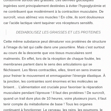
consomme surtout des graisses. Les denrées glucidiques
ingérées sont principalement destinées à éviter l’hypoglycémie et
ne contribuent que modérément à la contraction musculaire. De
surcroît, vous abîmez vos muscles ! En côte, ils sont douloureux
car l’acide lactique vient taquiner vos récepteurs sensitifs.
DEDIABOLISEZ LES GRAISSES ET LES PROTEINES
Cette même substance peut dénaturer vos protéines de structure
à l’image du lait qui caille dans une yaourtière. Mais c’est surtout
au cours de la descente que vos tissus musculaires sont
malmenés. En effet, lors de la réception de chaque foulée, les
membranes partent dans le sens des articulations qui se
fléchissent. Les fibres contractiles, elles, tirent en sens inverse
pour freiner le mouvement et emmagasiner l’énergie élastique. À
la jonction, les contraintes sont énormes et les molécules se
brisent… L’alimentation est cruciale pour favoriser la réparation
musculaire pendant l’épreuve ! Il faut des protéines ! De surcroît,
quand un trail dure plus de 10 heures, voire plusieurs jours, il faut
tenir compte du métabolisme de base ! Tous les organes
continuent à fonctionner. Le cerveau, les reins, les poumons, le