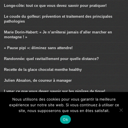
Longe-côte: tout ce que vous devez savoir pour pratiquer!
Le coude du golfeur: prévention et traitement des principales
pathologies
Marie Dorin-Habert: « Je n’arrêterai jamais d’aller marcher en
montagne ! »
« Pause pipi »: éliminez sans attendre!
Randonnée: quel ravitaillement pour quelle distance?
Recette de la glace chocolat menthe healthy
Julien Absalon, de coureur à manager
Lyme: ce que vous devez savoir sur les piqûres de tique!
Nous utilisons des cookies pour vous garantir la meilleure
La recette des pâtes de fruits
expérience sur notre site web. Si vous continuez à utiliser ce
site, nous supposerons que vous en êtes satisfait.
La randonnée contre l’ostéoporose
Ok
Commotion cérébrale: recommandations dans la pratique du