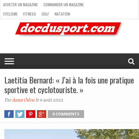
ACHETER UN MAGAZINE
COMMANDER UN MAGAZINE
CYCLISME
FITNESS
GOLF
NATATION
ACHETER
RANDONNÉE
RUNNING
SKI
TRAIL RUNNING
UN
COMMANDER
CYCLISME
FITNESS
GOLF
NATATION
RANDONNÉE
RUNNING
SKI
TRAIL
TRIATHLON
VOILE
NEWSLETTER
MAG’
NOUS
MAGAZINE
UN
RUNNING
EN
CONTACTER
TRIATHLON
VOILE
NEWSLETTER
MAG’ EN LIGNE
MAGAZINE
LIGNE
NOUS CONTACTER
Laetitia Bernard: « J’ai à la fois une pratique
sportive et cyclotouriste. »
Par
Anne Odru
le 9 août 2022
0 COMMENTS