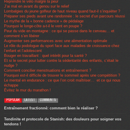
Reprendre le vélo malgré la peur
J’ai mal en avant du genou sur le relief
Lombalgies du jeune golfeur de haut niveau quand faut-il s’inquiéter ?
Préparer ses pieds avant une randonnée : le secret d’un parcours réussi
Le mythe de la « bonne cadence » de pédalage
Pourquoi le longe-côte a-t-il le vent en poupe ?
Peur du vide en montagne : ce qui se passe dans le cerveau… et
comment s’en libérer
Augmenter ses performances avec une alimentation optimale
Le rôle du podologue du sport face aux maladies de croissance chez
l’enfant et l’adolescent
Bouger en travaillant : quel intérêt pour la santé ?
Et si le secret pour lutter contre la sédentarité des enfants, c’était le
nudge ?
Comment concilier menstruations et entraînement ?
Pourquoi est-il difficile de trouver le sommeil après une compétition ?
Le mental en endurance : ce que l’on croit maîtriser… et ce qui nous
échappe
Évitez le mur du marathon !
POPULAR
LATEST
COMMENTS
Entraînement fractionné: comment bien le réaliser ?
Tendinite et protocole de Stanish: des douleurs pour soigner vos
tendons !