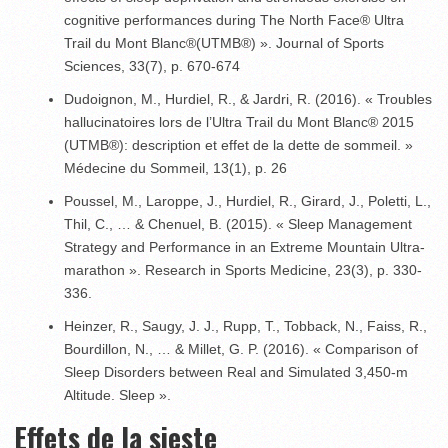
cognitive performances during The North Face
®
Ultra
Trail du Mont Blanc
®
(UTMB
®
) ». Journal of Sports
Sciences, 33(7), p. 670-674
Dudoignon, M., Hurdiel, R., & Jardri, R. (2016). « Troubles
hallucinatoires lors de l’Ultra Trail du Mont Blanc
®
2015
(UTMB
®
): description et effet de la dette de sommeil. »
Médecine du Sommeil, 13(1), p. 26
Poussel, M., Laroppe, J., Hurdiel, R., Girard, J., Poletti, L.,
Thil, C., … & Chenuel, B. (2015). « Sleep Management
Strategy and Performance in an Extreme Mountain Ultra-
marathon ». Research in Sports Medicine, 23(3), p. 330-
336.
Heinzer, R., Saugy, J. J., Rupp, T., Tobback, N., Faiss, R.,
Bourdillon, N., … & Millet, G. P. (2016). « Comparison of
Sleep Disorders between Real and Simulated 3,450-m
Altitude. Sleep ».
Effets de la sieste