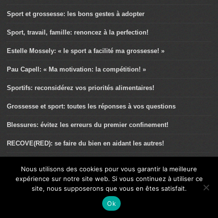
Sport et grossesse: les bons gestes à adopter
Sport, travail, famille: renoncez à la perfection!
Estelle Mossely: « le sport a facilité ma grossesse! »
Pau Capell: « Ma motivation: la compétition! »
Sportifs: reconsidérez vos priorités alimentaires!
Grossesse et sport: toutes les réponses à vos questions
Blessures: évitez les erreurs du premier confinement!
RECOVE(RED): se faire du bien en aidant les autres!
Muriel Hurtis: « le sport est très important face à certaines
Nous utilisons des cookies pour vous garantir la meilleure
pathologies ».
expérience sur notre site web. Si vous continuez à utiliser ce
site, nous supposerons que vous en êtes satisfait.
Télétravail au féminin: conseils avisés de la FFEPGV
Ok
Confinement: courez en méditant