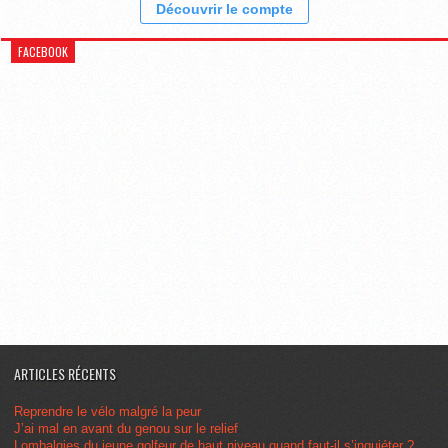
Découvrir le compte
FACEBOOK
ARTICLES RÉCENTS
Reprendre le vélo malgré la peur
J’ai mal en avant du genou sur le relief
Lombalgies du jeune golfeur de haut niveau quand faut-il s’inquiéter ?