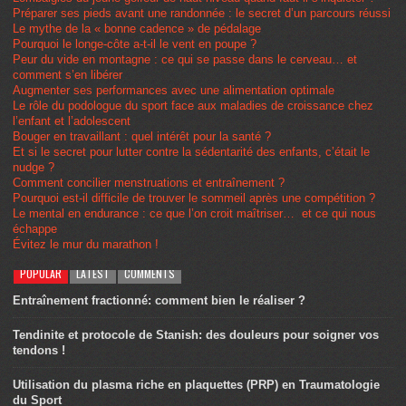
Préparer ses pieds avant une randonnée : le secret d’un parcours réussi
Le mythe de la « bonne cadence » de pédalage
Pourquoi le longe-côte a-t-il le vent en poupe ?
Peur du vide en montagne : ce qui se passe dans le cerveau… et
comment s’en libérer
Augmenter ses performances avec une alimentation optimale
Le rôle du podologue du sport face aux maladies de croissance chez
l’enfant et l’adolescent
Bouger en travaillant : quel intérêt pour la santé ?
Et si le secret pour lutter contre la sédentarité des enfants, c’était le
nudge ?
Comment concilier menstruations et entraînement ?
Pourquoi est-il difficile de trouver le sommeil après une compétition ?
Le mental en endurance : ce que l’on croit maîtriser… et ce qui nous
échappe
Évitez le mur du marathon !
POPULAR
LATEST
COMMENTS
Entraînement fractionné: comment bien le réaliser ?
Tendinite et protocole de Stanish: des douleurs pour soigner vos
tendons !
Utilisation du plasma riche en plaquettes (PRP) en Traumatologie
du Sport