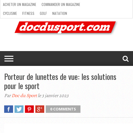
ACHETER UN MAGAZINE
COMMANDER UN MAGAZINE
CYCLISME
FITNESS
GOLF
NATATION
ACHETER
RANDONNÉE
RUNNING
SKI
TRAIL RUNNING
UN
COMMANDER
CYCLISME
FITNESS
GOLF
NATATION
RANDONNÉE
RUNNING
SKI
TRAIL
TRIATHLON
VOILE
NEWSLETTER
MAG’
NOUS
MAGAZINE
UN
RUNNING
EN
CONTACTER
TRIATHLON
VOILE
NEWSLETTER
MAG’ EN LIGNE
MAGAZINE
LIGNE
NOUS CONTACTER
Porteur de lunettes de vue: les solutions
pour le sport
Par
Doc du Sport
le 3 janvier 2023
0 COMMENTS