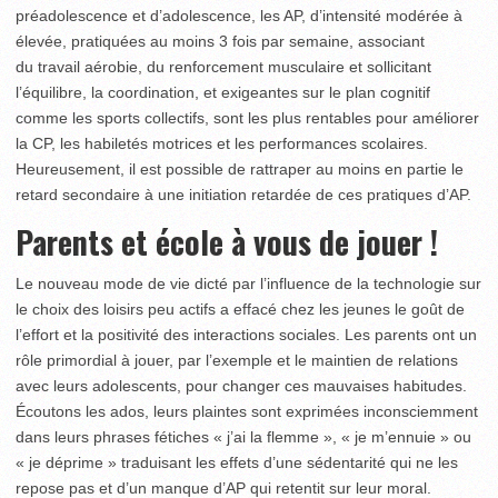
préadolescence et d’adolescence, les AP, d’intensité modérée à
élevée, pratiquées au moins 3 fois par semaine, associant
du travail aérobie, du renforcement musculaire et sollicitant
l’équilibre, la coordination, et exigeantes sur le plan cognitif
comme les sports collectifs, sont les plus rentables pour améliorer
la CP, les habiletés motrices et les performances scolaires.
Heureusement, il est possible de rattraper au moins en partie le
retard secondaire à une initiation retardée de ces pratiques d’AP.
Parents et école à vous de jouer !
Le nouveau mode de vie dicté par l’influence de la techno­logie sur
le choix des loisirs peu actifs a effacé chez les jeunes le goût de
l’effort et la positivité des interactions sociales. Les parents ont un
rôle primordial à jouer, par l’exemple et le maintien de relations
avec leurs adolescents, pour changer ces mauvaises habitudes.
Écoutons les ados, leurs plaintes sont exprimées inconsciemment
dans leurs phrases fétiches « j’ai la flemme », « je m’ennuie » ou
« je déprime » traduisant les effets d’une sédentarité qui ne les
repose pas et d’un manque d’AP qui retentit sur leur moral.