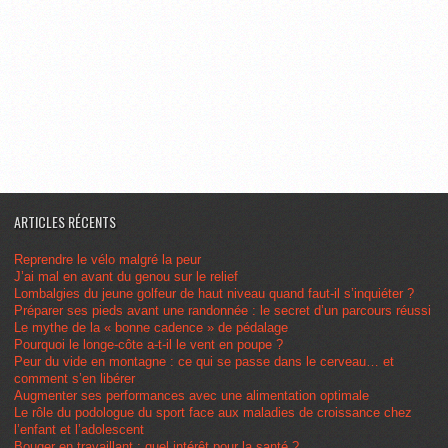
ARTICLES RÉCENTS
Reprendre le vélo malgré la peur
J’ai mal en avant du genou sur le relief
Lombalgies du jeune golfeur de haut niveau quand faut-il s’inquiéter ?
Préparer ses pieds avant une randonnée : le secret d’un parcours réussi
Le mythe de la « bonne cadence » de pédalage
Pourquoi le longe-côte a-t-il le vent en poupe ?
Peur du vide en montagne : ce qui se passe dans le cerveau… et
comment s’en libérer
Augmenter ses performances avec une alimentation optimale
Le rôle du podologue du sport face aux maladies de croissance chez
l’enfant et l’adolescent
Bouger en travaillant : quel intérêt pour la santé ?