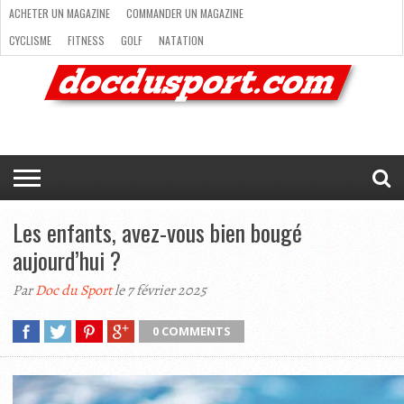
ACHETER UN MAGAZINE
COMMANDER UN MAGAZINE
CYCLISME
FITNESS
GOLF
NATATION
ACHETER
RANDONNÉE
RUNNING
SKI
TRAIL RUNNING
UN
COMMANDER
CYCLISME
FITNESS
GOLF
NATATION
RANDONNÉE
RUNNING
SKI
TRAIL
TRIATHLON
VOILE
NEWSLETTER
MAG’
NOUS
MAGAZINE
UN
RUNNING
EN
CONTACTER
TRIATHLON
VOILE
NEWSLETTER
MAG’ EN LIGNE
MAGAZINE
LIGNE
NOUS CONTACTER
Les enfants, avez-vous bien bougé
aujourd’hui ?
Par
Doc du Sport
le 7 février 2025
0 COMMENTS