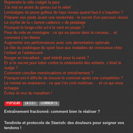
Reprendre le vélo malgré la peur
J’ai mal en avant du genou sur le relief
Lombalgies du jeune golfeur de haut niveau quand faut-il s’inquiéter ?
Préparer ses pieds avant une randonnée : le secret d’un parcours réussi
Le mythe de la « bonne cadence » de pédalage
Pourquoi le longe-côte a-t-il le vent en poupe ?
Peur du vide en montagne : ce qui se passe dans le cerveau… et
comment s’en libérer
Augmenter ses performances avec une alimentation optimale
Le rôle du podologue du sport face aux maladies de croissance chez
l’enfant et l’adolescent
Bouger en travaillant : quel intérêt pour la santé ?
Et si le secret pour lutter contre la sédentarité des enfants, c’était le
nudge ?
Comment concilier menstruations et entraînement ?
Pourquoi est-il difficile de trouver le sommeil après une compétition ?
Le mental en endurance : ce que l’on croit maîtriser… et ce qui nous
échappe
Évitez le mur du marathon !
POPULAR
LATEST
COMMENTS
Entraînement fractionné: comment bien le réaliser ?
Tendinite et protocole de Stanish: des douleurs pour soigner vos
tendons !