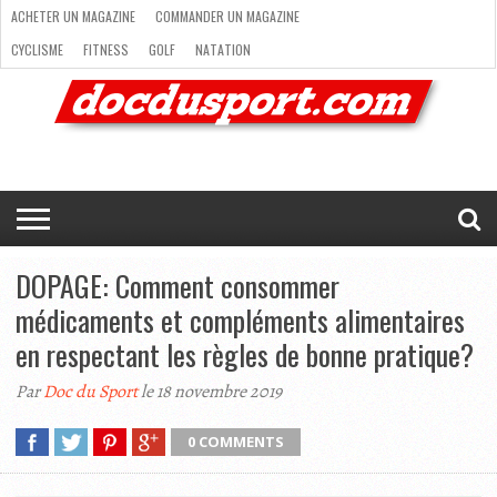
ACHETER UN MAGAZINE
COMMANDER UN MAGAZINE
CYCLISME
FITNESS
GOLF
NATATION
ACHETER
RANDONNÉE
RUNNING
SKI
TRAIL RUNNING
UN
COMMANDER
CYCLISME
FITNESS
GOLF
NATATION
RANDONNÉE
RUNNING
SKI
TRAIL
TRIATHLON
VOILE
NEWSLETTER
MAG’
NOUS
MAGAZINE
UN
RUNNING
EN
CONTACTER
TRIATHLON
VOILE
NEWSLETTER
MAG’ EN LIGNE
MAGAZINE
LIGNE
NOUS CONTACTER
DOPAGE: Comment consommer
médicaments et compléments alimentaires
en respectant les règles de bonne pratique?
Par
Doc du Sport
le 18 novembre 2019
0 COMMENTS