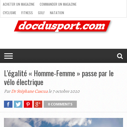
ACHETER UN MAGAZINE
COMMANDER UN MAGAZINE
CYCLISME
FITNESS
GOLF
NATATION
ACHETER
RANDONNÉE
RUNNING
SKI
TRAIL RUNNING
UN
COMMANDER
CYCLISME
FITNESS
GOLF
NATATION
RANDONNÉE
RUNNING
SKI
TRAIL
TRIATHLON
VOILE
NEWSLETTER
MAG’
NOUS
MAGAZINE
UN
RUNNING
EN
CONTACTER
TRIATHLON
VOILE
NEWSLETTER
MAG’ EN LIGNE
MAGAZINE
LIGNE
NOUS CONTACTER
L’égalité « Homme-Femme » passe par le
vélo électrique
Par
Dr Stéphane Cascua
le 7 octobre 2020
0 COMMENTS