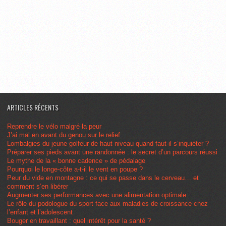
ARTICLES RÉCENTS
Reprendre le vélo malgré la peur
J’ai mal en avant du genou sur le relief
Lombalgies du jeune golfeur de haut niveau quand faut-il s’inquiéter ?
Préparer ses pieds avant une randonnée : le secret d’un parcours réussi
Le mythe de la « bonne cadence » de pédalage
Pourquoi le longe-côte a-t-il le vent en poupe ?
Peur du vide en montagne : ce qui se passe dans le cerveau… et
comment s’en libérer
Augmenter ses performances avec une alimentation optimale
Le rôle du podologue du sport face aux maladies de croissance chez
l’enfant et l’adolescent
Bouger en travaillant : quel intérêt pour la santé ?