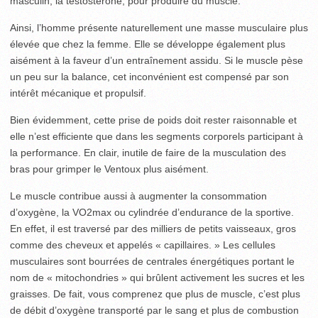
masculin, la testostérone, pour produire du muscle.
Ainsi, l’homme présente naturellement une masse musculaire plus
élevée que chez la femme. Elle se développe également plus
aisément à la faveur d’un entraînement assidu. Si le muscle pèse
un peu sur la balance, cet inconvénient est compensé par son
intérêt mécanique et propulsif.
Bien évidemment, cette prise de poids doit rester raisonnable et
elle n’est efficiente que dans les segments corporels participant à
la performance. En clair, inutile de faire de la musculation des
bras pour grimper le Ventoux plus aisément.
Le muscle contribue aussi à augmenter la consommation
d’oxygène, la VO2max ou cylindrée d’endurance de la sportive.
En effet, il est traversé par des milliers de petits vaisseaux, gros
comme des cheveux et appelés « capillaires. » Les cellules
musculaires sont bourrées de centrales énergétiques portant le
nom de « mitochondries » qui brûlent activement les sucres et les
graisses. De fait, vous comprenez que plus de muscle, c’est plus
de débit d’oxygène transporté par le sang et plus de combustion