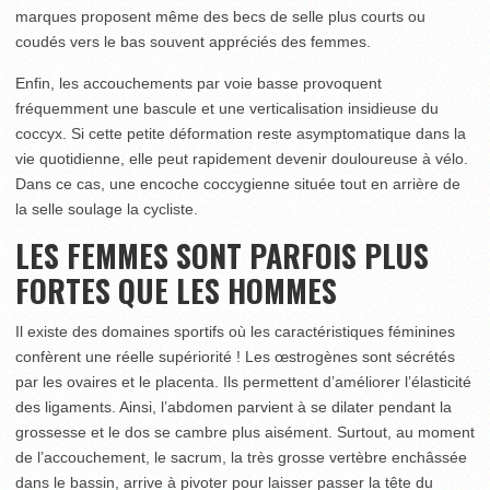
marques proposent même des becs de selle plus courts ou
coudés vers le bas souvent appréciés des femmes.
Enfin, les accouchements par voie basse provoquent
fréquemment une bascule et une verticalisation insidieuse du
coccyx. Si cette petite déformation reste asymptomatique dans la
vie quotidienne, elle peut rapidement devenir douloureuse à vélo.
Dans ce cas, une encoche coccygienne située tout en arrière de
la selle soulage la cycliste.
LES FEMMES SONT PARFOIS PLUS
FORTES QUE LES HOMMES
Il existe des domaines sportifs où les caractéristiques féminines
confèrent une réelle supériorité ! Les œstrogènes sont sécrétés
par les ovaires et le placenta. Ils permettent d’améliorer l’élasticité
des ligaments. Ainsi, l’abdomen parvient à se dilater pendant la
grossesse et le dos se cambre plus aisément. Surtout, au moment
de l’accouchement, le sacrum, la très grosse vertèbre enchâssée
dans le bassin, arrive à pivoter pour laisser passer la tête du