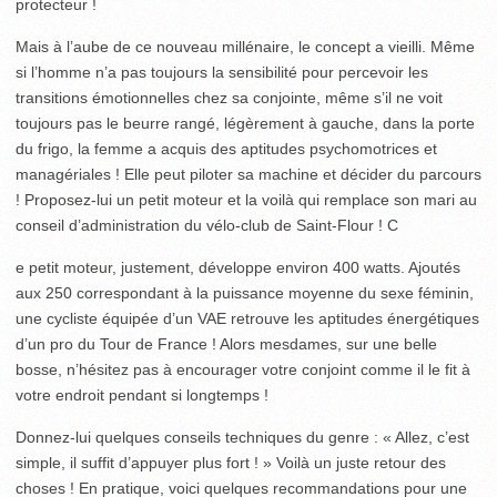
protecteur !
Mais à l’aube de ce nouveau millénaire, le concept a vieilli. Même
si l’homme n’a pas toujours la sensibilité pour percevoir les
transitions émotionnelles chez sa conjointe, même s’il ne voit
toujours pas le beurre rangé, légèrement à gauche, dans la porte
du frigo, la femme a acquis des aptitudes psychomotrices et
managériales ! Elle peut piloter sa machine et décider du parcours
! Proposez-lui un petit moteur et la voilà qui remplace son mari au
conseil d’administration du vélo-club de Saint-Flour ! C
e petit moteur, justement, développe environ 400 watts. Ajoutés
aux 250 correspondant à la puissance moyenne du sexe féminin,
une cycliste équipée d’un VAE retrouve les aptitudes énergétiques
d’un pro du Tour de France ! Alors mesdames, sur une belle
bosse, n’hésitez pas à encourager votre conjoint comme il le fit à
votre endroit pendant si longtemps !
Donnez-lui quelques conseils techniques du genre : « Allez, c’est
simple, il suffit d’appuyer plus fort ! » Voilà un juste retour des
choses ! En pratique, voici quelques recommandations pour une