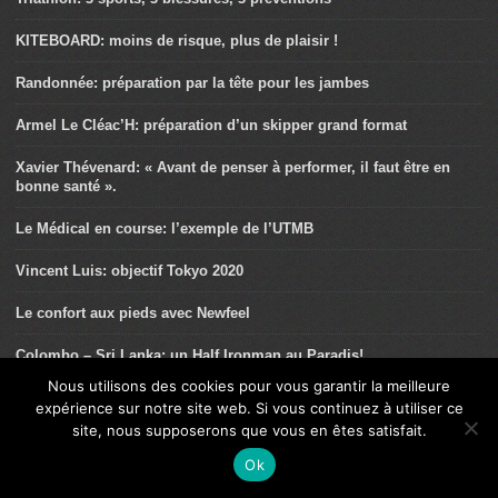
KITEBOARD: moins de risque, plus de plaisir !
Randonnée: préparation par la tête pour les jambes
Armel Le Cléac’H: préparation d’un skipper grand format
Xavier Thévenard: « Avant de penser à performer, il faut être en
bonne santé ».
Le Médical en course: l’exemple de l’UTMB
Vincent Luis: objectif Tokyo 2020
Le confort aux pieds avec Newfeel
Colombo – Sri Lanka: un Half Ironman au Paradis!
Nous utilisons des cookies pour vous garantir la meilleure
Pierre Frolla: « Je m’entraîne comme un triathlète ».
expérience sur notre site web. Si vous continuez à utiliser ce
site, nous supposerons que vous en êtes satisfait.
Triathlon: en finir avec les douleurs digestives
Ok
Les femmes sont-elles plus endurantes que les hommes?