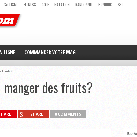
CYCLISME
FITNESS
GOLF
NATATION
RANDONNÉE
RUNNING
SKI
ER
MAG’ EN LIGNE
NOUS CONTACTER
N LIGNE
COMMANDER VOTRE MAG’
 fruits?
de manger des fruits?
SHARE
SHARE
0 COMMENTS