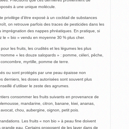
sées. Précisons que ces dernières proviennent de
xposés à une unique molécule.
te privilège d’être exposé à un cocktail de substances
oît, on retrouve parfois des traces de pesticides dans les
ou imprégnation des nappes phréatiques. En pratique, si
ez le « bio » vendu en moyenne 30 % plus cher.
pour les fruits, les crudités et les légumes les plus
 surnomme « les douze salopards » : pomme, céleri, pêche,
e, concombre, myrtille, pomme de terre.
inés ou sont protégés par une peau épaisse non
s derniers, les doses autorisées sont souvent plus
nseillé d’utiliser le zeste des agrumes.
ontiers consommer les fruits suivants en provenance de
amplemousse, mandarine, citron, banane, kiwi, ananas,
vocat, chou, aubergine, oignon, petit pois.
dations. Les fruits « non bio » à peau fine doivent
à grande eau. Certains proposent de les laver dans de