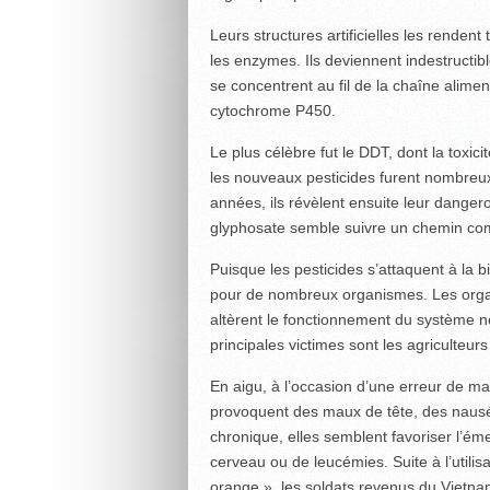
Leurs structures artificielles les renden
les enzymes. Ils deviennent indestructible
se concentrent au fil de la chaîne alime
cytochrome P450.
Le plus célèbre fut le DDT, dont la toxic
les nouveaux pesticides furent nombre
années, ils révèlent ensuite leur dangeros
glyphosate semble suivre un chemin co
Puisque les pesticides s’attaquent à la b
pour de nombreux organismes. Les organ
altèrent le fonctionnement du système 
principales victimes sont les agriculteur
En aigu, à l’occasion d’une erreur de m
provoquent des maux de tête, des nausé
chronique, elles semblent favoriser l’
cerveau ou de leucémies. Suite à l’utili
orange », les soldats revenus du Vietnam