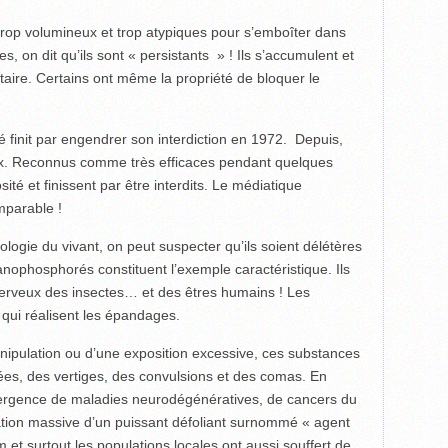
t trop volumineux et trop atypiques pour s’emboîter dans
s, on dit qu’ils sont « persistants » ! Ils s’accumulent et
ntaire. Certains ont même la propriété de bloquer le
ité finit par engendrer son interdiction en 1972. Depuis,
ux. Reconnus comme très efficaces pendant quelques
ité et finissent par être interdits. Le médiatique
mparable !
iologie du vivant, on peut suspecter qu’ils soient délétères
ophosphorés constituent l’exemple caractéristique. Ils
nerveux des insectes… et des êtres humains ! Les
s qui réalisent les épandages.
anipulation ou d’une exposition excessive, ces substances
es, des vertiges, des convulsions et des comas. En
émergence de maladies neurodégénératives, de cancers du
sation massive d’un puissant défoliant surnommé « agent
 et surtout les populations locales ont aussi souffert de