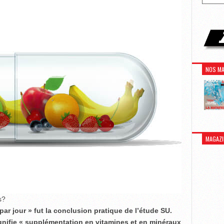
NOS MA
MAGAZI
s?
ar jour » fut la conclusion pratique de l’étude SU.
nifie « supplémentation en vitamines et en minéraux