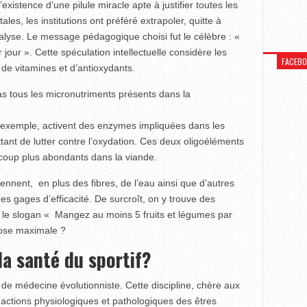
existence d’une pilule miracle apte à justifier toutes les
es, les institutions ont préféré extrapoler, quitte à
analyse. Le message pédagogique choisi fut le célèbre : «
jour ». Cette spéculation intellectuelle considère les
FACEB
de vitamines et d’antioxydants.
as tous les micronutriments présents dans la
r exemple, activent des enzymes impliquées dans les
ant de lutter contre l’oxydation. Ces deux oligoéléments
coup plus abondants dans la viande.
tiennent, en plus des fibres, de l’eau ainsi que d’autres
s gages d’efficacité. De surcroît, on y trouve des
s le slogan « Mangez au moins 5 fruits et légumes par
 dose maximale ?
la santé du sportif?
 de médecine évolutionniste. Cette discipline, chère aux
éactions physiologiques et pathologiques des êtres