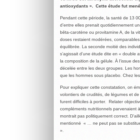
antioxydants ». Cette étude fut menée
Pendant cette période, la santé de 13 0
d’entre elles prenait quotidiennement une
bêta-carotène ou provitamine A, de la vi
doses restaient modérées, comparables à
équilibrée. La seconde moitié des individ
s’agissait d’une étude dite en « double a
la composition de la gélule. À l‘issue de
décelée entre les deux groupes. Les h
que les hommes sous placebo. Chez les f
Pour expliquer cette constatation, on ém
volontiers de crudités, de légumes et de
furent difficiles à porter. Relater objec
compléments nutritionnels parvenaient à 
montrait pas politiquement correct. D’ail
mentionné « … ne peut pas se substituer
».