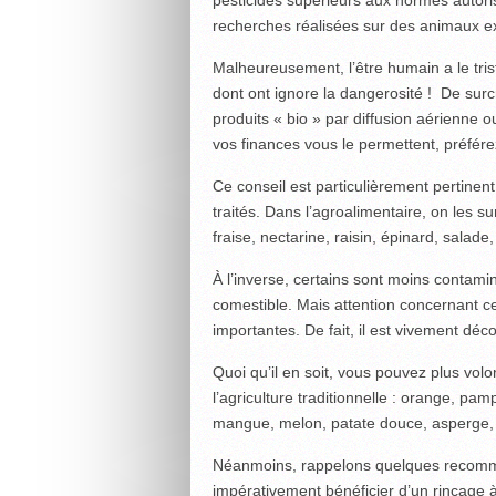
pesticides supérieurs aux normes autori
recherches réalisées sur des animaux e
Malheureusement, l’être humain a le tris
dont ont ignore la dangerosité ! De surcr
produits « bio » par diffusion aérienne 
vos finances vous le permettent, préfér
Ce conseil est particulièrement pertinent 
traités. Dans l’agroalimentaire, on les
fraise, nectarine, raisin, épinard, salad
À l’inverse, certains sont moins contam
comestible. Mais attention concernant ce
importantes. De fait, il est vivement déco
Quoi qu’il en soit, vous pouvez plus vol
l’agriculture traditionnelle : orange, p
mangue, melon, patate douce, asperge, a
Néanmoins, rappelons quelques recomman
impérativement bénéficier d’un rinçage 