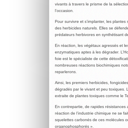
vivants à travers le prisme de la sélect
l’occasion.
Pour survivre et s’implanter, les plantes
des herbicides naturels. Elles se défend
prédateurs herbivores en synthétisant des
En réaction, les végétaux agressés et l
enzymatiques aptes à les dégrader. L’H
foie est le spécialiste de cette détoxific
nombreuses réactions biochimiques noto
reparlerons.
Ainsi, les premiers herbicides, fongicides
dégradés par le vivant et peu toxiques. 
extraite de plantes toxiques comme le T
En contrepartie, de rapides résistances a
réaction de l’industrie chimique ne se fa
squelettes carbonés de ces molécules o
organophosphorés ».