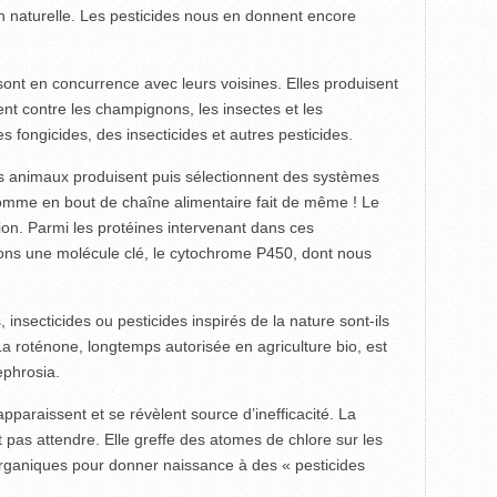
ion naturelle. Les pesticides nous en donnent encore
 sont en concurrence avec leurs voisines. Elles produisent
ent contre les champignons, les insectes et les
 fongicides, des insecticides et autres pesticides.
es animaux produisent puis sélectionnent des systèmes
omme en bout de chaîne alimentaire fait de même ! Le
ation. Parmi les protéines intervenant dans ces
ns une molécule clé, le cytochrome P450, dont nous
, insecticides ou pesticides inspirés de la nature sont-ils
La roténone, longtemps autorisée en agriculture bio, est
ephrosia.
pparaissent et se révèlent source d’inefficacité. La
it pas attendre. Elle greffe des atomes de chlore sur les
rganiques pour donner naissance à des « pesticides