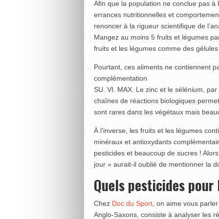
Afin que la population ne conclue pas à l’
errances nutritionnelles et comportemental
renoncer à la rigueur scientifique de l’
Mangez au moins 5 fruits et légumes par 
fruits et les légumes comme des gélules 
Pourtant, ces aliments ne contiennent p
complémentation
SU. VI. MAX. Le zinc et le sélénium, pa
chaînes de réactions biologiques permett
sont rares dans les végétaux mais beau
À l’inverse, les fruits et les légumes con
minéraux et antioxydants complémentaire
pesticides et beaucoup de sucres ! Alor
jour » aurait-il oublié de mentionner la
Quels pesticides pour 
Chez
Doc du Sport
, on aime vous parler
Anglo-Saxons, consiste à analyser les r