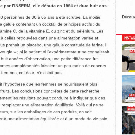
 par l’INSERM, elle débuta en 1994 et dura huit ans.
00 personnes de 30 à 65 ans a été scrutée. La moitié
Découv
 gélule contenant un cocktail de principes actifs : du
tamine C, de la vitamine E, du zinc et du sélénium. Les
INSTA
 celles retrouvées dans une alimentation variée et
us prenait un placebo, une gélule constituée de farine. Il
veugle » ; ni le patient ni l’expérimentateur ne connaissait
s huit années d’observation, une petite différence fut
ommes complémentés faisaient un peu moins de cancers
emmes, cet écart n’existait pas.
it l’hypothèse que les femmes se nourrissaient plus
 fruits. Les conclusions concrètes de cette recherche
tivement les résultats pouvait conduire à indiquer que des
remplacer une alimentation équilibrée. Voilà qui ne se
leurs, sur les emballages de ces produits, on voit
 à une alimentation équilibrée et à un mode de vie sain