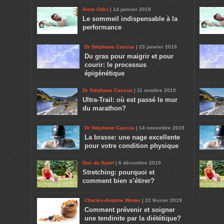
Anne Odru
| 14 janvier 2019
Le sommeil indispensable à la
performance
Dr Stéphane Cascua
| 23 janvier 2019
Du gras pour maigrir et pour
courir: le processus
épigénétique
Dr Stéphane Cascua
| 11 octobre 2019
Ultra-Trail: où est passé le mur
du marathon?
Dr Stéphane Cascua
| 14 novembre 2019
La brasse: une nage excellente
pour votre condition physique
Doc du Sport
| 6 décembre 2019
Stretching: pourquoi et
comment bien s’étirer?
Charles-Antoine Winter
| 22 février 2019
Comment prévenir et soigner
une tendinite par la diététique?