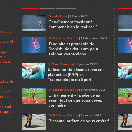
POPULAR
LATEST
COMMENTS
POPULA
Doc du Sport
| 19 juin 2020
Entraînement fractionné:
comment bien le réaliser ?
u quand
Dr Stéphane Cascua
| 18 décembre 2018
e secret
Tendinite et protocole de
Stanish: des douleurs pour
lage
soigner vos tendons !
pe ?
se dans
Dr Marc Rozenblat
| 9 janvier 2019
Utilisation du plasma riche en
plaquettes (PRP) en
Traumatologie du Sport
ladies de
Dr Stéphane Cascua
| 5 novembre 2019
santé ?
Entraînement – la séance au
rité des
seuil: tout ce que vous devez
connaître
înement ?
il après
Dr Stéphane Cascua
| 7 janvier 2019
Blessure: arrêtez de vous arrêter!