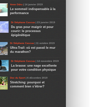
Anne Odru
| 14 janvier 2019
Le sommeil indispensable à la
performance
Dr Stéphane Cascua
| 23 janvier 2019
Du gras pour maigrir et pour
courir: le processus
épigénétique
Dr Stéphane Cascua
| 11 octobre 2019
Ultra-Trail: où est passé le mur
du marathon?
Dr Stéphane Cascua
| 14 novembre 2019
La brasse: une nage excellente
pour votre condition physique
Doc du Sport
| 6 décembre 2019
Stretching: pourquoi et
comment bien s’étirer?