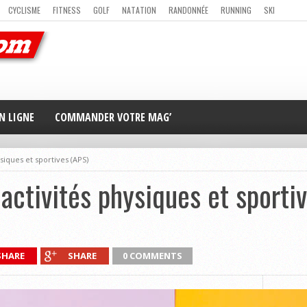
CYCLISME
FITNESS
GOLF
NATATION
RANDONNÉE
RUNNING
SKI
ER
MAG’ EN LIGNE
NOUS CONTACTER
N LIGNE
COMMANDER VOTRE MAG’
siques et sportives (APS)
activités physiques et sporti
SHARE
SHARE
0 COMMENTS