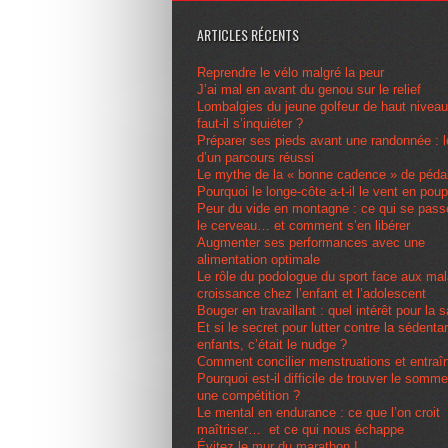
ARTICLES RÉCENTS
Reprendre le vélo malgré la peur
J’ai mal en avant du genou sur le relief
Lombalgies du jeune golfeur de haut nivea
faut-il s’inquiéter ?
Préparer ses pieds avant une randonnée : l
d’un parcours réussi
Le mythe de la « bonne cadence » de péda
Pourquoi le longe-côte a-t-il le vent en pou
Peur du vide en montagne : ce qui se pas
le cerveau… et comment s’en libérer
Augmenter ses performances avec une
alimentation optimale
Le rôle du podologue du sport face aux ma
croissance chez l’enfant et l’adolescent
Bouger en travaillant : quel intérêt pour la 
Et si le secret pour lutter contre la sédenta
enfants, c’était le nudge ?
Comment concilier menstruations et entra
Pourquoi est-il difficile de trouver le somme
une compétition ?
Le mental en endurance : ce que l’on croit
maîtriser… et ce qui nous échappe
Évitez le mur du marathon !