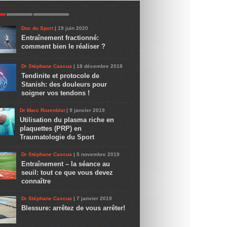
R
LATEST
COMMENTS
Doc du Sport
| 19 juin 2020
Entraînement fractionné:
comment bien le réaliser ?
Dr Stéphane Cascua
| 18 décembre 2018
Tendinite et protocole de
Stanish: des douleurs pour
soigner vos tendons !
Dr Marc Rozenblat
| 9 janvier 2019
Utilisation du plasma riche en
plaquettes (PRP) en
Traumatologie du Sport
Dr Stéphane Cascua
| 5 novembre 2019
Entraînement – la séance au
seuil: tout ce que vous devez
connaître
Dr Stéphane Cascua
| 7 janvier 2019
Blessure: arrêtez de vous arrêter!