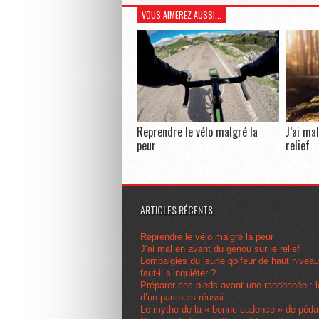
VOUS AIMEREZ AUSSI...
Reprendre le vélo malgré la
J’ai ma
peur
relief
ARTICLES RÉCENTS
Reprendre le vélo malgré la peur
J’ai mal en avant du genou sur le relief
Lombalgies du jeune golfeur de haut nivea
faut-il s’inquiéter ?
Préparer ses pieds avant une randonnée : l
d’un parcours réussi
Le mythe de la « bonne cadence » de péda