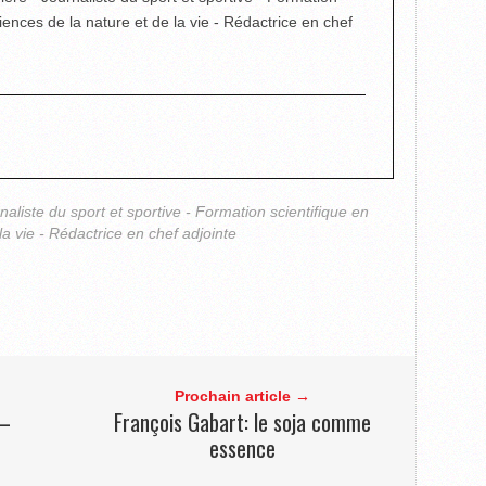
ciences de la nature et de la vie - Rédactrice en chef
rnaliste du sport et sportive - Formation scientifique en
la vie - Rédactrice en chef adjointe
Prochain article →
 –
François Gabart: le soja comme
essence