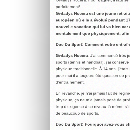
parfaitement!
Gwladys Nocera est une jeune retraitée
européen où elle a évolué pendant 17
nouvelle vocation qui lui va bien car
mentalement que physiquement, afin d
Doc Du Sport: Comment votre entraînem
Gwladys Nocera
: J’ai commencé très j
sports (tennis et handball), j’ai conser
physique traditionnelle. À 14 ans, j’étai
pour moi il a toujours été question de 
d’entraînement.
En revanche, je n’ai jamais fait de régi
physique, ça ne m’a jamais posé de prob
trop d’exigence à ce niveau-là même s’il
de beaucoup de sports.
Doc Du Sport: Pourquoi avez-vous cho