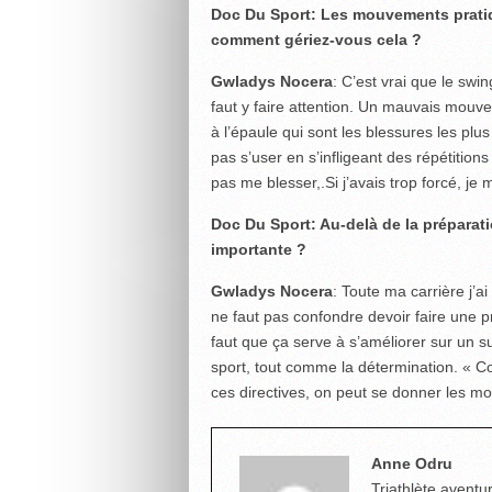
Doc Du Sport: Les mouvements pratiq
comment gériez-vous cela ?
Gwladys Nocera
: C’est vrai que le sw
faut y faire attention. Un mauvais mouv
à l’épaule qui sont les blessures les plus
pas s’user en s’infligeant des répétitio
pas me blesser,.Si j’avais trop forcé, je
Doc Du Sport: Au-delà de la préparati
importante ?
Gwladys Nocera
: Toute ma carrière j’a
ne faut pas confondre devoir faire une p
faut que ça serve à s’améliorer sur un s
sport, tout comme la détermination. « C
ces directives, on peut se donner les m
Anne Odru
Triathlète aventur