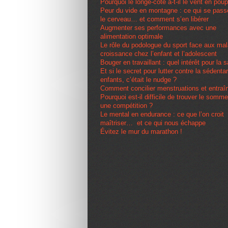
Pourquoi le longe-côte a-t-il le vent en pou
Peur du vide en montagne : ce qui se pas
le cerveau… et comment s’en libérer
Augmenter ses performances avec une
alimentation optimale
Le rôle du podologue du sport face aux ma
croissance chez l’enfant et l’adolescent
Bouger en travaillant : quel intérêt pour la 
Et si le secret pour lutter contre la sédenta
enfants, c’était le nudge ?
Comment concilier menstruations et entra
Pourquoi est-il difficile de trouver le somme
une compétition ?
Le mental en endurance : ce que l’on croit
maîtriser… et ce qui nous échappe
Évitez le mur du marathon !