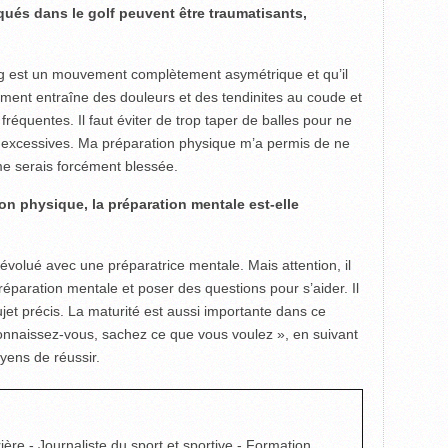
ués dans le golf peuvent être traumatisants,
ing est un mouvement complètement asymétrique et qu’il
ement entraîne des douleurs et des tendinites au coude et
 fréquentes. Il faut éviter de trop taper de balles pour ne
ns excessives. Ma préparation physique m’a permis de ne
 me serais forcément blessée.
on physique, la préparation mentale est-elle
i évolué avec une préparatrice mentale. Mais attention, il
réparation mentale et poser des questions pour s’aider. Il
ujet précis. La maturité est aussi importante dans ce
onnaissez-vous, sachez ce que vous voulez », en suivant
oyens de réussir.
ière - Journaliste du sport et sportive - Formation