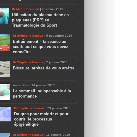
Dr Marc Rozenblat
| 9 janvier 2019
Utilisation du plasma riche en
plaquettes (PRP) en
Traumatologie du Sport
Dr Stéphane Cascua
| 5 novembre 2019
Entraînement – la séance au
seuil: tout ce que vous devez
connaître
Dr Stéphane Cascua
| 7 janvier 2019
Blessure: arrêtez de vous arrêter!
Anne Odru
| 14 janvier 2019
Le sommeil indispensable à la
performance
Dr Stéphane Cascua
| 23 janvier 2019
Du gras pour maigrir et pour
courir: le processus
épigénétique
Dr Stéphane Cascua
| 11 octobre 2019