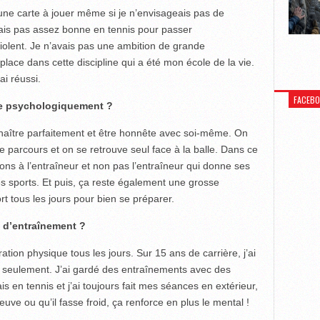
 une carte à jouer même si je n’envisageais pas de
étais pas assez bonne en tennis pour passer
 violent. Je n’avais pas une ambition de grande
ace dans cette discipline qui a été mon école de la vie.
ai réussi.
FACEB
ile psychologiquement ?
connaître parfaitement et être honnête avec soi-même. On
e parcours et on se retrouve seul face à la balle. Dans ce
ions à l’entraîneur et non pas l’entraîneur qui donne ses
res sports. Et puis, ça reste également une grosse
rt tous les jours pour bien se préparer.
e d’entraînement ?
ration physique tous les jours. Sur 15 ans de carrière, j’ai
n seulement. J’ai gardé des entraînements avec des
is en tennis et j’ai toujours fait mes séances en extérieur,
leuve ou qu’il fasse froid, ça renforce en plus le mental !