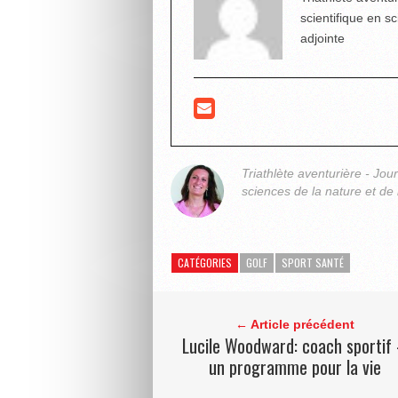
scientifique en s
adjointe
Triathlète aventurière - Jou
sciences de la nature et de 
CATÉGORIES
GOLF
SPORT SANTÉ
← Article précédent
Lucile Woodward: coach sportif
un programme pour la vie