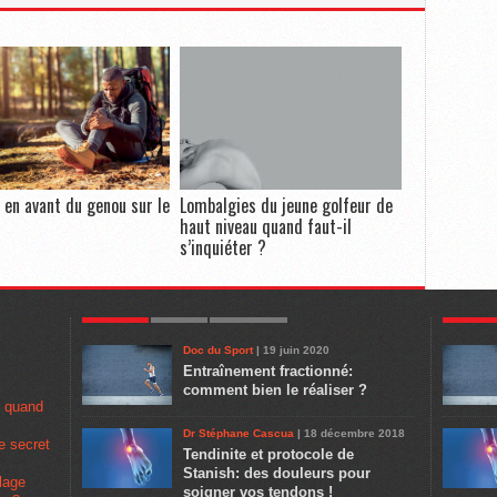
l en avant du genou sur le
Lombalgies du jeune golfeur de
haut niveau quand faut-il
s’inquiéter ?
POPULAR
LATEST
COMMENTS
POPULA
Doc du Sport
| 19 juin 2020
Entraînement fractionné:
comment bien le réaliser ?
u quand
Dr Stéphane Cascua
| 18 décembre 2018
e secret
Tendinite et protocole de
Stanish: des douleurs pour
lage
soigner vos tendons !