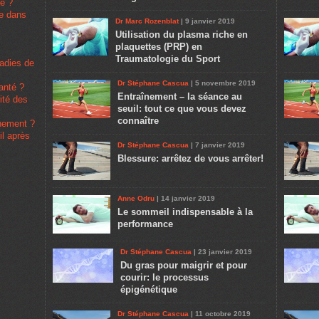
pe ?
se dans
Dr Marc Rozenblat
| 9 janvier 2019
Utilisation du plasma riche en
plaquettes (PRP) en
Traumatologie du Sport
ladies de
Dr Stéphane Cascua
| 5 novembre 2019
santé ?
Entraînement – la séance au
rité des
seuil: tout ce que vous devez
connaître
înement ?
il après
Dr Stéphane Cascua
| 7 janvier 2019
Blessure: arrêtez de vous arrêter!
Anne Odru
| 14 janvier 2019
Le sommeil indispensable à la
performance
Dr Stéphane Cascua
| 23 janvier 2019
Du gras pour maigrir et pour
courir: le processus
épigénétique
Dr Stéphane Cascua
| 11 octobre 2019