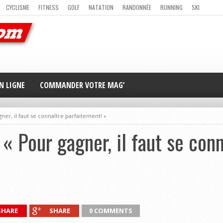
CYCLISME
FITNESS
GOLF
NATATION
RANDONNÉE
RUNNING
SKI
ER
MAG’ EN LIGNE
NOUS CONTACTER
N LIGNE
COMMANDER VOTRE MAG’
er, il faut se connaître parfaitement! »
« Pour gagner, il faut se conn
SHARE
SHARE
0 COMMENTS