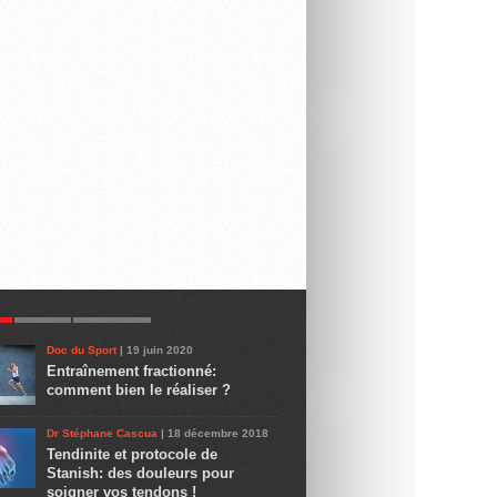
R
LATEST
COMMENTS
Doc du Sport
| 19 juin 2020
Entraînement fractionné:
comment bien le réaliser ?
Dr Stéphane Cascua
| 18 décembre 2018
Tendinite et protocole de
Stanish: des douleurs pour
soigner vos tendons !