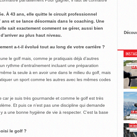
. À 43 ans, elle quitte le circuit professionnel
 ans et se lance désormais dans le coaching. Une
 elle sait exactement comment se gérer, aussi bien
Découv
’arriver au plus haut niveau.
ent a-t-il évolué tout au long de votre carrière ?
INSTA
eune le golf mais, comme je pratiquais déjà d’autres
vé un rythme d’entraînement incluant une préparation
s même la seule à en avoir une dans le milieu du golf, mais
pratiquer un sport comme les autres avec les mêmes codes
me car je suis très gourmande et comme le golf est très
lème. Et puis ce n’est pas une discipline qui demande
 y a une bonne hygiène de vie à respecter. C’est la base
isi le golf ?