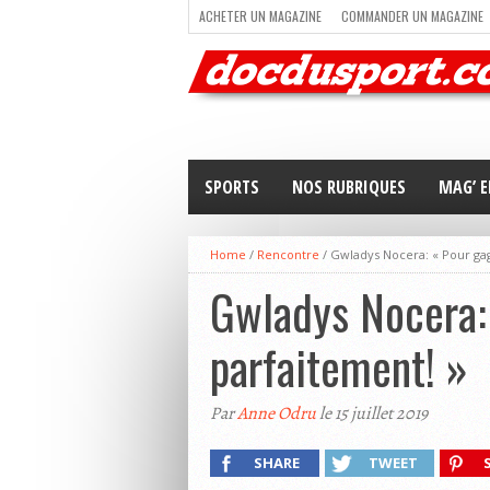
ACHETER UN MAGAZINE
COMMANDER UN MAGAZINE
TRAIL RUNNING
TRIATHLON
VOILE
NEWSLETT
SPORTS
NOS RUBRIQUES
MAG’ E
Home
/
Rencontre
/
Gwladys Nocera: « Pour gagn
Gwladys Nocera: 
parfaitement! »
Par
Anne Odru
le 15 juillet 2019
SHARE
TWEET