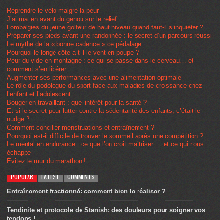
Reprendre le vélo malgré la peur
J’ai mal en avant du genou sur le relief
Lombalgies du jeune golfeur de haut niveau quand faut-il s’inquiéter ?
Préparer ses pieds avant une randonnée : le secret d’un parcours réussi
Le mythe de la « bonne cadence » de pédalage
Pourquoi le longe-côte a-t-il le vent en poupe ?
Peur du vide en montagne : ce qui se passe dans le cerveau… et
comment s’en libérer
Augmenter ses performances avec une alimentation optimale
Le rôle du podologue du sport face aux maladies de croissance chez
l’enfant et l’adolescent
Bouger en travaillant : quel intérêt pour la santé ?
Et si le secret pour lutter contre la sédentarité des enfants, c’était le
nudge ?
Comment concilier menstruations et entraînement ?
Pourquoi est-il difficile de trouver le sommeil après une compétition ?
Le mental en endurance : ce que l’on croit maîtriser… et ce qui nous
échappe
Évitez le mur du marathon !
POPULAR
LATEST
COMMENTS
Entraînement fractionné: comment bien le réaliser ?
Tendinite et protocole de Stanish: des douleurs pour soigner vos
tendons !