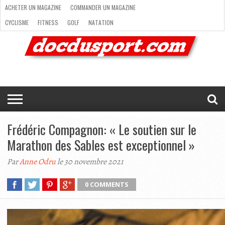
ACHETER UN MAGAZINE
COMMANDER UN MAGAZINE
CYCLISME
FITNESS
GOLF
NATATION
ACHETER
RANDONNÉE
RUNNING
SKI
TRAIL RUNNING
UN
COMMANDER
CYCLISME
FITNESS
GOLF
NATATION
RANDONNÉE
RUNNING
SKI
TRAIL
TRIATHLON
VOILE
NEWSLETTER
MAG’
NOUS
MAGAZINE
UN
RUNNING
EN
CONTACTER
TRIATHLON
VOILE
NEWSLETTER
MAG’ EN LIGNE
MAGAZINE
LIGNE
NOUS CONTACTER
Frédéric Compagnon: « Le soutien sur le
Marathon des Sables est exceptionnel »
Par
Anne Odru
le 30 novembre 2021
0 COMMENTS