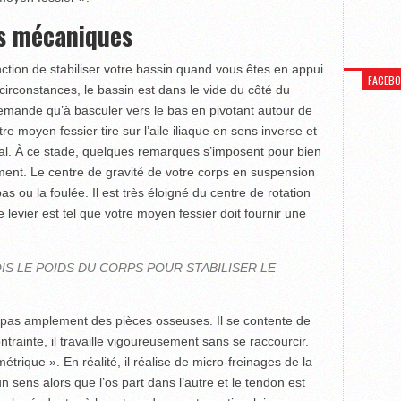
es mécaniques
ction de stabiliser votre bassin quand vous êtes en appui
FACEB
circonstances, le bassin est dans le vide du côté du
emande qu’à basculer vers le bas en pivotant autour de
 moyen fessier tire sur l’aile iliaque en sens inverse et
tal. À ce stade, quelques remarques s’imposent pour bien
ment. Le centre de gravité de votre corps en suspension
 ou la foulée. Il est très éloigné du centre de rotation
e levier est tel que votre moyen fessier doit fournir une
OIS LE POIDS DU CORPS POUR STABILISER LE
se pas amplement des pièces osseuses. Il se contente de
ontrainte, il travaille vigoureusement sans se raccourcir.
métrique ». En réalité, il réalise de micro-freinages de la
 sens alors que l’os part dans l’autre et le tendon est