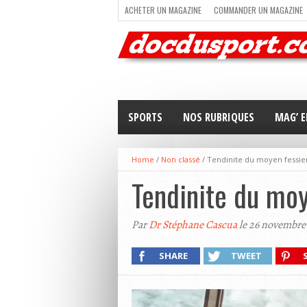
ACHETER UN MAGAZINE
COMMANDER UN MAGAZINE
TRAIL RUNNING
TRIATHLON
VOILE
NEWSLETT
SPORTS
NOS RUBRIQUES
MAG’ E
Home
/
Non classé
/
Tendinite du moyen fessie
Tendinite du moy
Par
Dr Stéphane Cascua
le 26 novembre
SHARE
TWEET