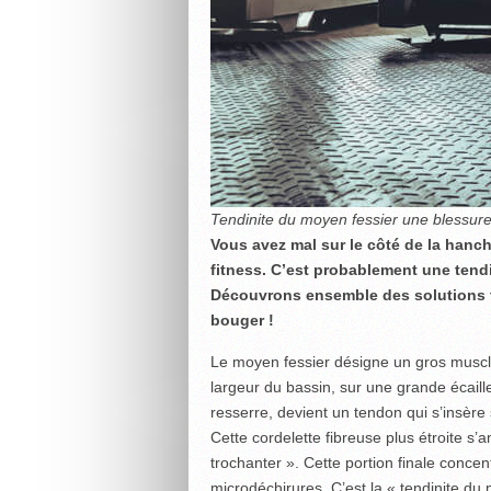
Tendinite du moyen fessier une blessure
Vous avez mal sur le côté de la han
fitness. C’est probablement une tend
Découvrons ensemble des solutions th
bouger !
Le moyen fessier désigne un gros muscle 
largeur du bassin, sur une grande écaill
resserre, devient un tendon qui s’insère 
Cette cordelette fibreuse plus étroite s
trochanter ». Cette portion finale concen
microdéchirures. C’est la « tendinite du