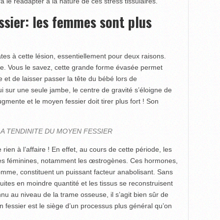
 le réadapter à la nature de ces stress tissulaires.
ssier: les femmes sont plus
es à cette lésion, essentiellement pour deux raisons.
ge. Vous le savez, cette grande forme évasée permet
e et de laisser passer la tête du bébé lors de
sur une seule jambe, le centre de gravité s’éloigne de
gmente et le moyen fessier doit tirer plus fort ! Son
LA TENDINITE DU MOYEN FESSIER
n à l’affaire ! En effet, au cours de cette période, les
nes féminines, notamment les œstrogènes. Ces hormones,
omme, constituent un puissant facteur anabolisant. Sans
duites en moindre quantité et les tissus se reconstruisent
 au niveau de la trame osseuse, il s’agit bien sûr de
en fessier est le siège d’un processus plus général qu’on