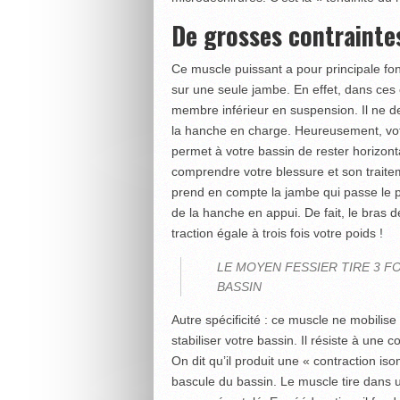
De grosses contraint
Ce muscle puissant a pour principale fon
sur une seule jambe. En effet, dans ces 
membre inférieur en suspension. Il ne d
la hanche en charge. Heureusement, votre
permet à votre bassin de rester horizon
comprendre votre blessure et son traite
prend en compte la jambe qui passe le pas
de la hanche en appui. De fait, le bras d
traction égale à trois fois votre poids !
LE MOYEN FESSIER TIRE 3 F
BASSIN
Autre spécificité : ce muscle ne mobili
stabiliser votre bassin. Il résiste à une c
On dit qu’il produit une « contraction iso
bascule du bassin. Le muscle tire dans un