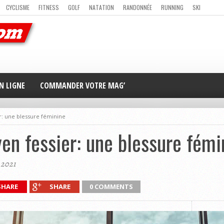
CYCLISME
FITNESS
GOLF
NATATION
RANDONNÉE
RUNNING
SKI
ER
MAG’ EN LIGNE
NOUS CONTACTER
N LIGNE
COMMANDER VOTRE MAG’
r: une blessure féminine
en fessier: une blessure fémi
 2021
SHARE
SHARE
0 COMMENTS