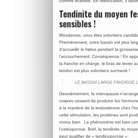
comme écartelé. En rééducation, il faudra
Tendinite du moyen fe
sensibles !
Mesdames, vous êtes volontiers candidat
Premièrement, votre bassin est plus lar
d’accueillir le fœtus pendant la grossess
l’accouchement. Conséquence ! En appui 
la hanche en charge, le bras de levier au
tendon est plus volontiers surmené !
LE BASSIN LARGE FAVORISE 
Deuxièmement, la ménopause n’arrange rie
ovaires cessent de produire les hormo
à la manière de la testostérone chez l’h
cette stimulation, les protéines sont pro
moins bien. Le phénomène est bien connu
l’ostéoporose. Bref, la tendinite du moy
peut qualifier de « tendinoporose ».