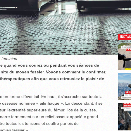
Découv
INSTA
 féminine
che quand vous courez ou pendant vos séances de
inite du moyen fessier. Voyons comment le confirmer.
érapeutiques afin que vous retrouviez le plaisir de
en forme d’éventail. En haut, il s’accroche sur toute la
e osseuse nommée « aile iliaque ». En descendant, il se
sur l’extrémité supérieure du fémur, l’os de la cuisse.
’amarre fermement sur un relief osseux appelé « grand
tre toutes les tensions et souffre parfois de
 moyen fessier ».