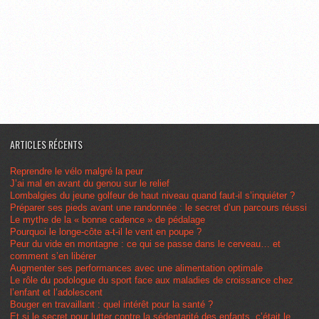
ARTICLES RÉCENTS
Reprendre le vélo malgré la peur
J’ai mal en avant du genou sur le relief
Lombalgies du jeune golfeur de haut niveau quand faut-il s’inquiéter ?
Préparer ses pieds avant une randonnée : le secret d’un parcours réussi
Le mythe de la « bonne cadence » de pédalage
Pourquoi le longe-côte a-t-il le vent en poupe ?
Peur du vide en montagne : ce qui se passe dans le cerveau… et
comment s’en libérer
Augmenter ses performances avec une alimentation optimale
Le rôle du podologue du sport face aux maladies de croissance chez
l’enfant et l’adolescent
Bouger en travaillant : quel intérêt pour la santé ?
Et si le secret pour lutter contre la sédentarité des enfants, c’était le