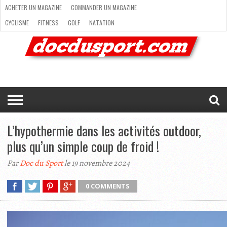
ACHETER UN MAGAZINE
COMMANDER UN MAGAZINE
CYCLISME
FITNESS
GOLF
NATATION
ACHETER
RANDONNÉE
RUNNING
SKI
TRAIL RUNNING
UN
COMMANDER
CYCLISME
FITNESS
GOLF
NATATION
RANDONNÉE
RUNNING
SKI
TRAIL
TRIATHLON
VOILE
NEWSLETTER
MAG’
NOUS
MAGAZINE
UN
RUNNING
EN
CONTACTER
TRIATHLON
VOILE
NEWSLETTER
MAG’ EN LIGNE
MAGAZINE
LIGNE
NOUS CONTACTER
L’hypothermie dans les activités outdoor,
plus qu’un simple coup de froid !
Par
Doc du Sport
le 19 novembre 2024
0 COMMENTS