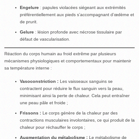
Engelure
: papules violacées siégeant aux extrémités
préféren­tiel­lement aux pieds s’accompagnant d’œdème et
de prurit.
Gelure
: lésion profonde avec nécrose tissulaire par
défaut de vascularisation.
Réaction du corps humain au froid extrême par plusieurs
mécanismes physiologiques et comportementaux pour maintenir
sa température interne :
Vasoconstriction :
Les vaisseaux sanguins se
contractent pour réduire le flux sanguin vers la peau,
minimisant ainsi la perte de chaleur. Cela peut entraîner
une peau pâle et froide ;
Frissons :
Le corps génère de la chaleur par des
contractions musculaires involontaires, ce qui produit de la
chaleur pour réchauffer le corps ;
Augmentation du métabolisme :
Le métabolisme de