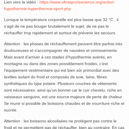
Lien vers la vidéo :
https://www.ultrasportsscience.org/action-
hypothermie-hyperthermie-sport.php
Lorsque la température corporelle est plus basse que 32 °C , il
s’agit de ne pas bouger brutalement le sujet, de ne pas le
réchauffer trop rapidement et surtout de prévenir les secours.
Attention : les phases de réchauffement peuvent être parfois très
douloureuses et s’accompagner de nausées et vomisse­ments.
Mais avant d’arriver à ces stades d’hypothermie avérés, en
montagne ou dans des zones possiblement froides, c’est
l’équipement vestimentaire qui est bien sûr primordial avec des
textiles isolant du froid et composés de soie, laine, fibres
synthétiques du type polaire. Plusieurs couches de vêtements
sont nécessaires, ainsi qu’un bonnet car le cuir chevelu, riche en
vaisseaux sanguins, est une source majeure de perte de chaleur.
Se munir si possible de boissons chaudes et de nourriture riche et
sucrée.
Attention : les boissons alcoolisées ne protègent pas contre le
froid et ne permettent pas de réchauffer, bien au contraire. En cas