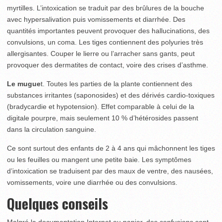
myrtilles. L’intoxication se traduit par des brûlures de la bouche
avec hypersalivation puis vomissements et diarrhée. Des
quantités importantes peuvent provoquer des hallucinations, des
convulsions, un coma. Les tiges contiennent des polyuries très
allergisantes. Couper le lierre ou l’arracher sans gants, peut
provoquer des dermatites de contact, voire des crises d’asthme.
Le mugue
t. Toutes les parties de la plante contiennent des
substances irritantes (saponosides) et des dérivés cardio-toxiques
(bradycardie et hypotension). Effet comparable à celui de la
digitale pourpre, mais seulement 10 % d’hétérosides passent
dans la circulation sanguine.
Ce sont surtout des enfants de 2 à 4 ans qui mâchonnent les tiges
ou les feuilles ou mangent une petite baie. Les symptômes
d’intoxication se traduisent par des maux de ventre, des nausées,
vomissements, voire une diarrhée ou des convulsions.
Quelques conseils
Malgré la documentation Internet ou papier, des confusions sont