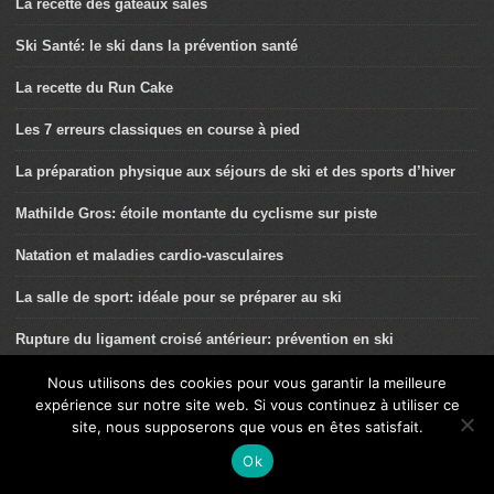
La recette des gâteaux salés
Ski Santé: le ski dans la prévention santé
La recette du Run Cake
Les 7 erreurs classiques en course à pied
La préparation physique aux séjours de ski et des sports d’hiver
Mathilde Gros: étoile montante du cyclisme sur piste
Natation et maladies cardio-vasculaires
La salle de sport: idéale pour se préparer au ski
Rupture du ligament croisé antérieur: prévention en ski
Allergie aux protéines de lait de vache (APLV): comment assurer
Nous utilisons des cookies pour vous garantir la meilleure
ses apports protidiques journaliers?
expérience sur notre site web. Si vous continuez à utiliser ce
site, nous supposerons que vous en êtes satisfait.
Gâteau de patate douce au chocolat
Ok
Les exosquelettes dans la pratique du ski: une bonne idée ?