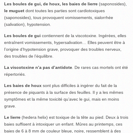
Les boules de gui, de houx, les baies de lierre
(saponosides),
le muguet
dont toutes les parties sont cardiotoxiques
(saponosides), tous provoquent vomissements, sialorrhée
(salivation), hypotension.
Les boules de gui
contiennent de la viscotoxine. Ingérées, elles
entraînent vomissements, hypersalivation… Elles peuvent être à
l’origine d’hypotension grave, provoquer des troubles nerveux,
des troubles de l’équilibre.
La viscotoxine n’a pas d’antidote
. De rares cas mortels ont été
répertoriés.
Les baies de houx
sont plus difficiles à ingérer du fait de la
présence de piquants à la surface des feuilles. Il y a les mêmes
symptômes et la même toxicité qu’avec le gui, mais en moins
grave.
Le lierre
(hedera helix) est toxique de la tête au pied. Deux à trois
baies suffisent à intoxiquer un enfant. Mûres au printemps, ces
baies de 6 à 8 mm de couleur bleue, noire, ressemblent à des