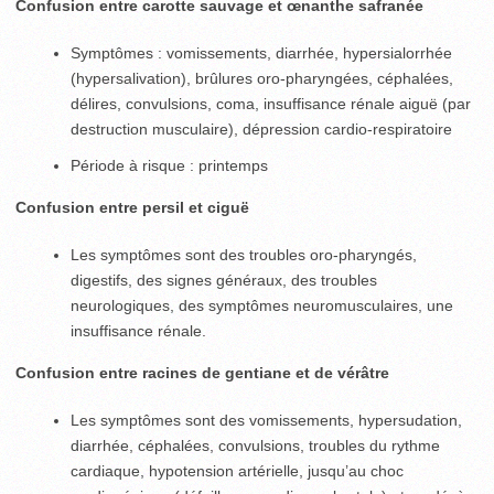
Confusion entre carotte sauvage et œnanthe safranée
Symptômes : vomissements, diarrhée, hypersialorrhée
(hypersalivation), brûlures oro-pharyngées, céphalées,
délires, convulsions, coma, insuffisance rénale aiguë (par
destruction musculaire), dépression cardio-respiratoire
Période à risque : printemps
Confusion entre persil et ciguë
Les symptômes sont des troubles oro-pharyngés,
digestifs, des signes généraux, des troubles
neurologiques, des symptômes neuromusculaires, une
insuffisance rénale.
Confusion entre racines de gentiane et de vérâtre
Les symptômes sont des vomissements, hypersudation,
diarrhée, céphalées, convulsions, troubles du rythme
cardiaque, hypotension artérielle, jusqu’au choc