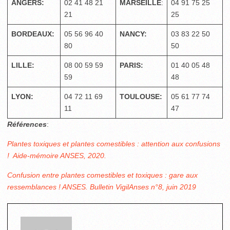
ANGERS:
02 41 48 21
MARSEILLE
:
04 91 75 25
21
25
BORDEAUX:
05 56 96 40
NANCY:
03 83 22 50
80
50
LILLE:
08 00 59 59
PARIS:
01 40 05 48
59
48
LYON:
04 72 11 69
TOULOUSE:
05 61 77 74
11
47
Références
:
Plantes toxiques et plantes comestibles : attention aux confusions
! Aide-mémoire ANSES, 2020.
Confusion entre plantes comestibles et toxiques : gare aux
ressemblances ! ANSES. Bulletin VigilAnses n°8, juin 2019