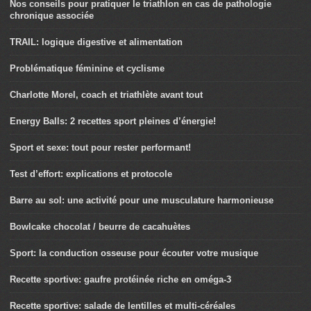
Nos conseils pour pratiquer le triathlon en cas de pathologie
chronique associée
TRAIL: logique digestive et alimentation
Problématique féminine et cyclisme
Charlotte Morel, coach et triathlète avant tout
Energy Balls: 2 recettes sport pleines d’énergie!
Sport et sexe: tout pour rester performant!
Test d’effort: explications et protocole
Barre au sol: une activité pour une musculature harmonieuse
Bowlcake chocolat / beurre de cacahuètes
Sport: la conduction osseuse pour écouter votre musique
Recette sportive: gaufre protéinée riche en oméga-3
Recette sportive: salade de lentilles et multi-céréales