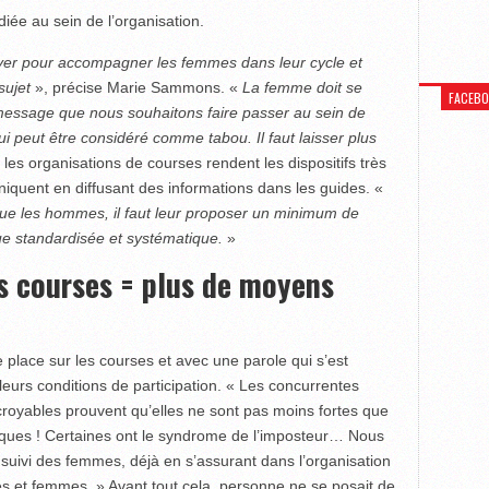
iée au sein de l’organisation.
loyer pour accompagner les femmes dans leur cycle et
sujet
», précise Marie Sammons. «
La femme doit se
FACEB
e message que nous souhaitons faire passer au sein de
ui peut être considéré comme tabou. Il faut laisser plus
 les organisations de courses rendent les dispositifs très
uniquent en diffusant des informations dans les guides. «
e les hommes, il faut leur proposer un minimum de
ue standardisée et systématique.
»
s courses = plus de moyens
place sur les courses et avec une parole qui s’est
 leurs conditions de participation. « Les concurrentes
croyables prouvent qu’elles ne sont pas moins fortes que
ques ! Certaines ont le syndrome de l’imposteur… Nous
suivi des femmes, déjà en s’assurant dans l’organisation
s et femmes. » Avant tout cela, personne ne se posait de