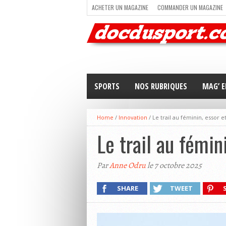
ACHETER UN MAGAZINE
COMMANDER UN MAGAZINE
TRAIL RUNNING
TRIATHLON
VOILE
NEWSLETT
SPORTS
NOS RUBRIQUES
MAG’ E
Home
/
Innovation
/
Le trail au féminin, essor et
Le trail au fémin
Par
Anne Odru
le 7 octobre 2025
SHARE
TWEET