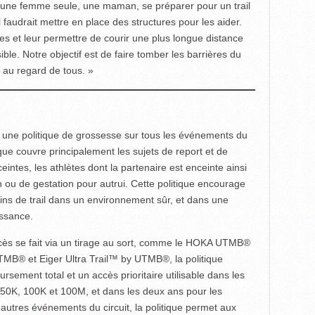
r une femme seule, une maman, se préparer pour un trail
il faudrait mettre en place des structures pour les aider.
es et leur permettre de courir une plus longue distance
ble. Notre objectif est de faire tomber les barrières du
é au regard de tous. »
e politique de grossesse sur tous les événements du
que couvre principalement les sujets de report et de
ceintes, les athlètes dont la partenaire est enceinte ainsi
 ou de gestation pour autrui. Cette politique encourage
ins de trail dans un environnement sûr, et dans une
issance.
ccès se fait via un tirage au sort, comme le HOKA UTMB®
TMB® et Eiger Ultra Trail™ by UTMB®, la politique
sement total et un accès prioritaire utilisable dans les
 50K, 100K et 100M, et dans les deux ans pour les
autres événements du circuit, la politique permet aux