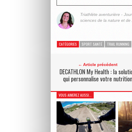
Triathlète aventurière - Jou
sciences de la nature et de 
CATÉGORIES
SPORT SANTÉ
TRAIL RUNNING
← Article précédent
DECATHLON My Health : la soluti
qui personnalise votre nutritio
VOUS AIMEREZ AUSSI...