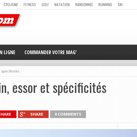
CYCLISME
FITNESS
GOLF
NATATION
RANDONNÉE
RUNNING
SKI
ER
MAG’ EN LIGNE
NOUS CONTACTER
N LIGNE
COMMANDER VOTRE MAG’
 spécificités
in, essor et spécificités
SHARE
SHARE
0 COMMENTS