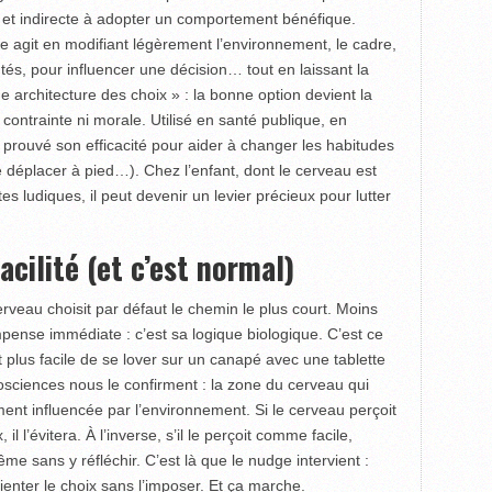
 et indirecte à adopter un comportement bénéfique.
ge agit en modifiant légèrement l’environnement, le cadre,
tés, pour influencer une décision… tout en laissant la
ne architecture des choix » : la bonne option devient la
 contrainte ni morale. Utilisé en santé publique, en
 prouvé son efficacité pour aider à changer les habitudes
e déplacer à pied…). Chez l’enfant, dont le cerveau est
s ludiques, il peut devenir un levier précieux pour lutter
acilité (et c’est normal)
erveau choisit par défaut le chemin le plus court. Moins
mpense immédiate : c’est sa logique biologique. C’est ce
st plus facile de se lover sur un canapé avec une tablette
rosciences nous le confirment : la zone du cerveau qui
ement influencée par l’environnement. Si le cerveau perçoit
 l’évitera. À l’inverse, s’il le perçoit comme facile,
e sans y réfléchir. C’est là que le nudge intervient :
rienter le choix sans l’imposer. Et ça marche.