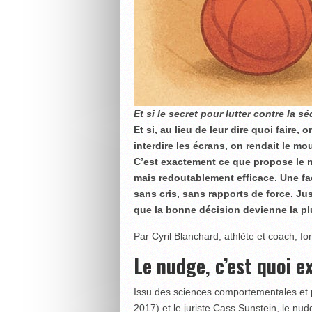
Et si le secret pour lutter contre la s
Et si, au lieu de leur dire quoi faire, 
interdire les écrans, on rendait le m
C’est exactement ce que propose le n
mais redoutablement efficace. Une fa
sans cris, sans rapports de force. J
que la bonne décision devienne la plu
Par Cyril Blanchard, athlète et coach, f
Le nudge, c’est quoi 
Issu des sciences comportementales et p
2017) et le juriste Cass Sunstein, le n