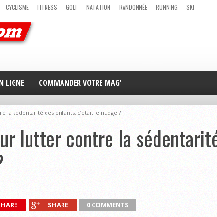
CYCLISME
FITNESS
GOLF
NATATION
RANDONNÉE
RUNNING
SKI
ER
MAG’ EN LIGNE
NOUS CONTACTER
N LIGNE
COMMANDER VOTRE MAG’
tre la sédentarité des enfants, c’était le nudge ?
our lutter contre la sédentarit
?
SHARE
SHARE
0 COMMENTS