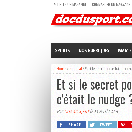
ACHETER UN MAGAZINE
COMMANDER UN MAGAZINE
TRAIL RUNNING
TRIATHLON
VOILE
NEWSLETT
SPORTS
NOS RUBRIQUES
MAG’ E
Home
/
medical
/
Et si le secret pour lutter con
Et si le secret p
c’était le nudge 
Par
Doc du Sport
le 21 avril 2026
SHARE
TWEET