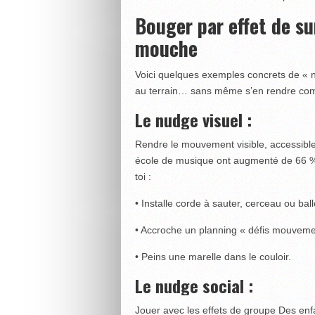
Bouger par effet de su
mouche
Voici quelques exemples concrets de « nu
au terrain… sans même s’en rendre co
Le nudge visuel :
Rendre le mouvement visible, accessibl
école de musique ont augmenté de 66 % l’
toi :
• Installe corde à sauter, cerceau ou bal
• Accroche un planning « défis mouvement
• Peins une marelle dans le couloir.
Le nudge social :
Jouer avec les effets de groupe Des enfa