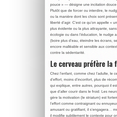
pouce » — désigne une incitation douce
Plutôt que de forcer ou interdire, le nud
ou la manière dont les choix sont présen
liberté d’agir. C’est ce qu’on appelle « u
plus évidente ou la plus attrayante, sans
écologie ou dans l’éducation, le nudge a
(boire plus d’eau, éteindre les écrans, s
encore malléable et sensible aux contexte
contre la sédentarité.
Le cerveau préfère la f
Chez l’enfant, comme chez l’adulte, le c
d’effort, moins d’inconfort, plus de réco
qui explique, entre autres, pourquoi il e
que d’aller courir dans le froid. Les neu
gère la motivation (le striatum) est fort
l’effort comme contraignant ou ennuyeux, il
amusant ou gratifiant, il s’engagera… mêm
il modifie subtilement le contexte pour o