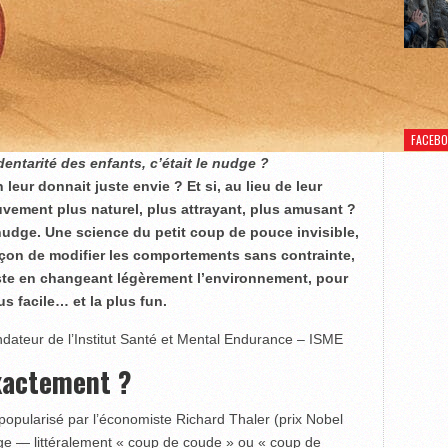
FACEB
édentarité des enfants, c’était le nudge ?
on leur donnait juste envie ? Et si, au lieu de leur
ouvement plus naturel, plus attrayant, plus amusant ?
udge. Une science du petit coup de pouce invisible,
çon de modifier les comportements sans contrainte,
uste en changeant légèrement l’environnement, pour
s facile… et la plus fun.
ondateur de l’Institut Santé et Mental Endurance – ISME
exactement ?
opularisé par l’économiste Richard Thaler (prix Nobel
udge — littéralement « coup de coude » ou « coup de