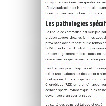
du sport et des kinésithérapeutes formé
L’individualisation de la progression dan
bonne connaissance et une bonne commu
Les pathologies spécif
Le risque de commotion est multiplié par
problématiques chez les femmes avec de
prévention doit être faite sur le renforc
la tête, sur le travail global de positionn
L’accompagnement médical dans les suit
conséquences qui peuvent être longues
Les troubles psychologiques et du compo
existe une inadaptation des apports ali
haut niveau. Les conséquences sur la sa
énergétique (RED syndrome), anciennem
certains sports (gymnastique, athlétisme
devient aussi un sport à risque.
La santé des seins est taboue et extr