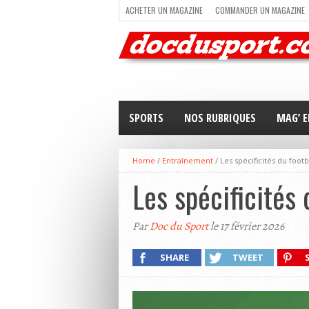
ACHETER UN MAGAZINE
COMMANDER UN MAGAZINE
TRAIL RUNNING
TRIATHLON
VOILE
NEWSLETT
SPORTS
NOS RUBRIQUES
MAG’ E
Home
/
Entraînement
/
Les spécificités du foot
Les spécificités 
Par
Doc du Sport
le 17 février 2026
SHARE
TWEET