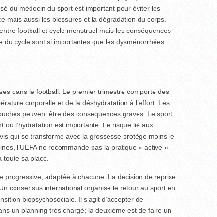
isé du médecin du sport est important pour éviter les
 mais aussi les blessures et la dégradation du corps.
 entre football et cycle menstruel mais les conséquences
le du cycle sont si importantes que les dysménorrhées
ses dans le football. Le premier trimestre comporte des
érature corporelle et de la déshydratation à l’effort. Les
couches peuvent être des conséquences graves. Le sport
où l’hydratation est importante. Le risque lié aux
elvis qui se transforme avec la grossesse protège moins le
ines, l’UEFA ne recommande pas la pratique « active »
a toute sa place.
re progressive, adaptée à chacune. La décision de reprise
 Un consensus international organise le retour au sport en
ansition biopsychosociale. Il s’agit d’accepter de
ns un planning très chargé; la deuxième est de faire un