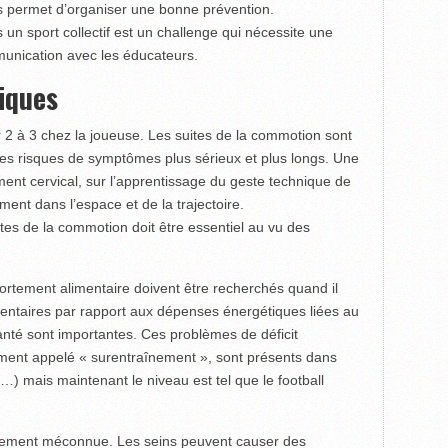
s permet d’organiser une bonne prévention.
s un sport collectif est un challenge qui nécessite une
ni­cation avec les éducateurs.
iques
 2 à 3 chez la joueuse. Les suites de la commotion sont
s risques de symptômes plus sérieux et plus longs. Une
ement cervical, sur l’apprentissage du geste technique de
ement dans l’espace et de la trajectoire.
es de la commotion doit être essentiel au vu des
.
rtement alimentaire doivent être recherchés quand il
mentaires par rapport aux dépenses énergétiques liées au
nté sont importantes. Ces problèmes de déficit
ent appelé « surentraînement », sont présents dans
…) mais maintenant le niveau est tel que le football
êmement méconnue. Les seins peuvent causer des