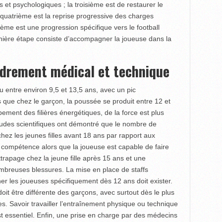
 et psychologiques ; la troisième est de restaurer le
 quatrième est la reprise progressive des charges
ième est une progression spécifique vers le football
rnière étape consiste d’accom­pagner la joueuse dans la
adrement médical et technique
u entre environ 9,5 et 13,5 ans, avec un pic
 que chez le garçon, la poussée se produit entre 12 et
pement des filières énergétiques, de la force est plus
études scientifiques ont démontré que le nombre de
chez les jeunes filles avant 18 ans par rapport aux
e compétence alors que la joueuse est capable de faire
attrapage chez la jeune fille après 15 ans et une
ombreuses blessures. La mise en place de staffs
 les joueuses spécifiquement dès 12 ans doit exister.
it être différente des garçons, avec surtout dès le plus
. Savoir travailler l’entraîne­ment physique ou technique
est essentiel. Enfin, une prise en charge par des médecins