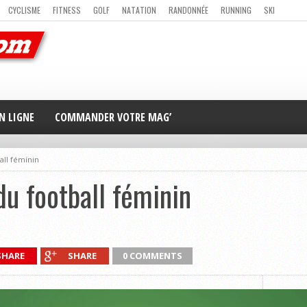
CYCLISME
FITNESS
GOLF
NATATION
RANDONNÉE
RUNNING
SKI
ER
MAG’ EN LIGNE
NOUS CONTACTER
N LIGNE
COMMANDER VOTRE MAG’
ball féminin
du football féminin
SHARE
SHARE
0 COMMENTS