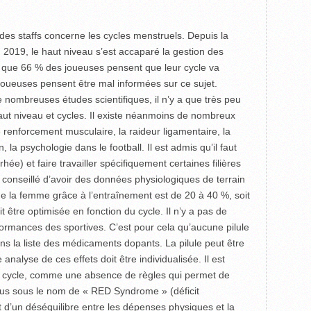
des staffs concerne les cycles menstruels. Depuis la
019, le haut niveau s’est accaparé la gestion des
 que 66 % des joueuses pensent que leur cycle va
oueuses pensent être mal informées sur ce sujet.
nombreuses études scientifiques, il n’y a que très peu
 haut niveau et cycles. Il existe néanmoins de nombreux
e renforcement musculaire, la raideur ligamentaire, la
 la psychologie dans le football. Il est admis qu’il faut
hée) et faire travailler spécifique­ment certaines filières
t conseillé d’avoir des données physiologiques de terrain
e la femme grâce à l’entraînement est de 20 à 40 %, soit
 être optimisée en fonction du cycle. Il n’y a pas de
formances des sportives. C’est pour cela qu’aucune pilule
ns la liste des médicaments dopants. La pilule peut être
nalyse de ces effets doit être individualisée. Il est
u cycle, comme une absence de règles qui permet de
nus sous le nom de « RED Syndrome » (déficit
git d’un déséquilibre entre les dépenses physiques et la