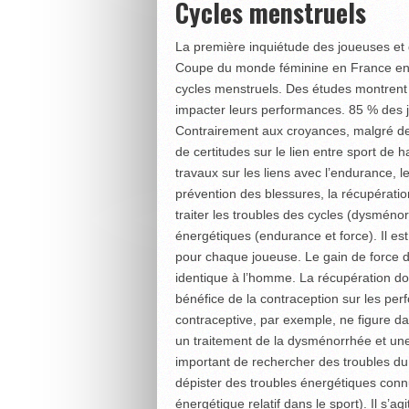
Cycles menstruels
La première inquiétude des joueuses et 
Coupe du monde féminine en France en 2
cycles menstruels. Des études montrent
impacter leurs performances. 85 % des j
Contrairement aux croyances, malgré de 
de certitudes sur le lien entre sport de
travaux sur les liens avec l’endurance, l
prévention des blessures, la récupération,
traiter les troubles des cycles (dysménorr
énergétiques (endurance et force). Il es
pour chaque joueuse. Le gain de force d
identique à l’homme. La récupération doit
bénéfice de la contraception sur les per
contraceptive, par exemple, ne figure da
un traitement de la dysménorrhée et une a
important de rechercher des troubles d
dépister des troubles énergétiques con
énergétique relatif dans le sport). Il s’a