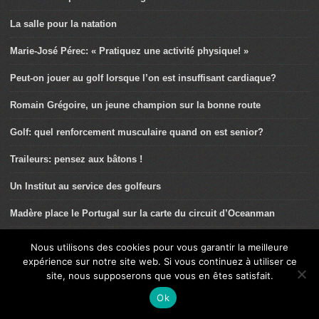
La salle pour la natation
Marie-José Pérec: « Pratiquez une activité physique! »
Peut-on jouer au golf lorsque l’on est insuffisant cardiaque?
Romain Grégoire, un jeune champion sur la bonne route
Golf: quel renforcement musculaire quand on est senior?
Traileurs: pensez aux bâtons !
Un Institut au service des golfeurs
Madère place le Portugal sur la carte du circuit d’Oceanman
Quel renforcement pour les jeunes golfeurs?
Nous utilisons des cookies pour vous garantir la meilleure
expérience sur notre site web. Si vous continuez à utiliser ce
Axel Carion, explorateur métabolique
site, nous supposerons que vous en êtes satisfait.
Du bon usage du Vélo à Assistance électrique (VAE)
Ok