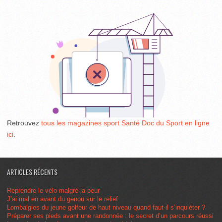
Retrouvez
tous les magazines sport Santé Doc du Sport en ligne
ici
.
ARTICLES RÉCENTS
Reprendre le vélo malgré la peur
J’ai mal en avant du genou sur le relief
Lombalgies du jeune golfeur de haut niveau quand faut-il s’inquiéter ?
Préparer ses pieds avant une randonnée : le secret d’un parcours réussi