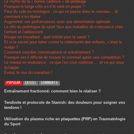
Le mythe de la « bonne cadence » de pédalage
Pourquoi le longe-côte a-t-il le vent en poupe ?
Peur du vide en montagne : ce qui se passe dans le cerveau… et
comment s’en libérer
Augmenter ses performances avec une alimentation optimale
Le rôle du podologue du sport face aux maladies de croissance chez
l’enfant et l’adolescent
Bouger en travaillant : quel intérêt pour la santé ?
Et si le secret pour lutter contre la sédentarité des enfants, c’était le
nudge ?
Comment concilier menstruations et entraînement ?
Pourquoi est-il difficile de trouver le sommeil après une compétition ?
Le mental en endurance : ce que l’on croit maîtriser… et ce qui nous
échappe
Évitez le mur du marathon !
POPULAR
LATEST
COMMENTS
Entraînement fractionné: comment bien le réaliser ?
Tendinite et protocole de Stanish: des douleurs pour soigner vos
tendons !
Utilisation du plasma riche en plaquettes (PRP) en Traumatologie
du Sport