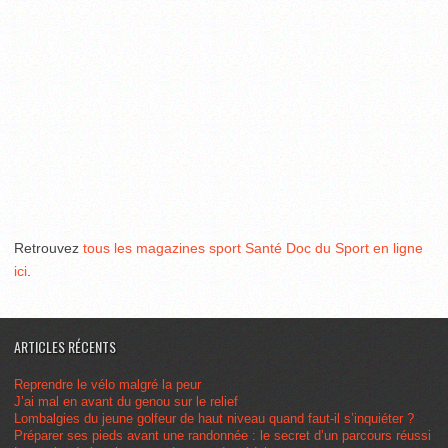
Retrouvez
tous les magazines sport Santé Doc du Sport en ligne
ici
.
ARTICLES RÉCENTS
Reprendre le vélo malgré la peur
J’ai mal en avant du genou sur le relief
Lombalgies du jeune golfeur de haut niveau quand faut-il s’inquiéter ?
Préparer ses pieds avant une randonnée : le secret d’un parcours réussi