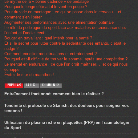
Le mythe de la « bonne cadence » de pédalage
Pourquoi le longe-côte a-t-il le vent en poupe ?
Peur du vide en montagne : ce qui se passe dans le cerveau… et
comment s’en libérer
Augmenter ses performances avec une alimentation optimale
Le rôle du podologue du sport face aux maladies de croissance chez
l’enfant et l’adolescent
Bouger en travaillant : quel intérêt pour la santé ?
Et si le secret pour lutter contre la sédentarité des enfants, c’était le
nudge ?
Comment concilier menstruations et entraînement ?
Pourquoi est-il difficile de trouver le sommeil après une compétition ?
Le mental en endurance : ce que l’on croit maîtriser… et ce qui nous
échappe
Évitez le mur du marathon !
POPULAR
LATEST
COMMENTS
Entraînement fractionné: comment bien le réaliser ?
Tendinite et protocole de Stanish: des douleurs pour soigner vos
tendons !
Utilisation du plasma riche en plaquettes (PRP) en Traumatologie
du Sport