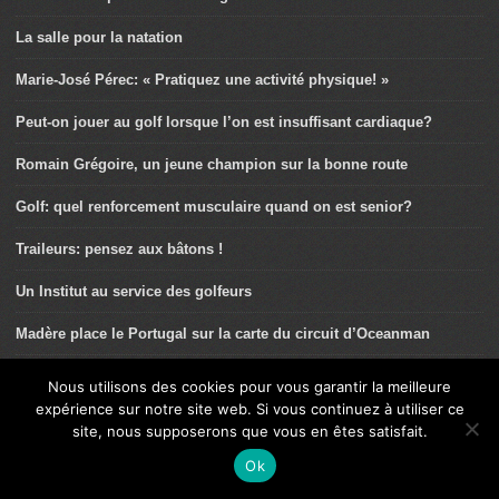
La salle pour la natation
Marie-José Pérec: « Pratiquez une activité physique! »
Peut-on jouer au golf lorsque l’on est insuffisant cardiaque?
Romain Grégoire, un jeune champion sur la bonne route
Golf: quel renforcement musculaire quand on est senior?
Traileurs: pensez aux bâtons !
Un Institut au service des golfeurs
Madère place le Portugal sur la carte du circuit d’Oceanman
Quel renforcement pour les jeunes golfeurs?
Nous utilisons des cookies pour vous garantir la meilleure
expérience sur notre site web. Si vous continuez à utiliser ce
Axel Carion, explorateur métabolique
site, nous supposerons que vous en êtes satisfait.
Du bon usage du Vélo à Assistance électrique (VAE)
Ok