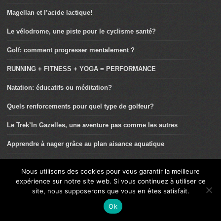
Magellan et l’acide lactique!
Le vélodrome, une piste pour le cyclisme santé?
Golf: comment progresser mentalement ?
RUNNING + FITNESS + YOGA = PERFORMANCE
Natation: éducatifs ou méditation?
Quels renforcements pour quel type de golfeur?
Le Trek’In Gazelles, une aventure pas comme les autres
Apprendre à nager grâce au plan aisance aquatique
Maïtena Alsuguren: « Le golf contribue à ma bonne santé »
Nous utilisons des cookies pour vous garantir la meilleure
expérience sur notre site web. Si vous continuez à utiliser ce
Salle de sport: comment débuter?
site, nous supposerons que vous en êtes satisfait.
L’éveil aquatique
Ok
La notion de performance en golf