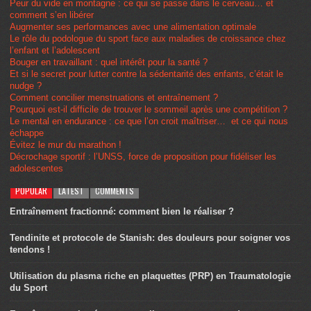
Peur du vide en montagne : ce qui se passe dans le cerveau… et
comment s’en libérer
Augmenter ses performances avec une alimentation optimale
Le rôle du podologue du sport face aux maladies de croissance chez
l’enfant et l’adolescent
Bouger en travaillant : quel intérêt pour la santé ?
Et si le secret pour lutter contre la sédentarité des enfants, c’était le
nudge ?
Comment concilier menstruations et entraînement ?
Pourquoi est-il difficile de trouver le sommeil après une compétition ?
Le mental en endurance : ce que l’on croit maîtriser… et ce qui nous
échappe
Évitez le mur du marathon !
Décrochage sportif : l’UNSS, force de proposition pour fidéliser les
adolescentes
POPULAR
LATEST
COMMENTS
Entraînement fractionné: comment bien le réaliser ?
Tendinite et protocole de Stanish: des douleurs pour soigner vos
tendons !
Utilisation du plasma riche en plaquettes (PRP) en Traumatologie
du Sport