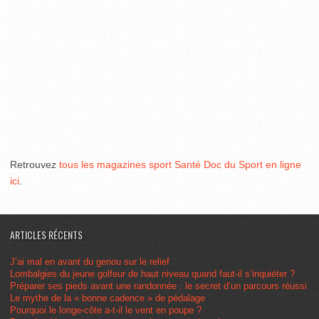
Retrouvez
tous les magazines sport Santé Doc du Sport en ligne
ici
.
ARTICLES RÉCENTS
J’ai mal en avant du genou sur le relief
Lombalgies du jeune golfeur de haut niveau quand faut-il s’inquiéter ?
Préparer ses pieds avant une randonnée : le secret d’un parcours réussi
Le mythe de la « bonne cadence » de pédalage
Pourquoi le longe-côte a-t-il le vent en poupe ?