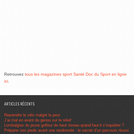
Retrouvez
tous les magazines sport Santé Doc du Sport en ligne
ici
.
ARTICLES RÉCENTS
Reprendre le vélo malgré la peur
J’ai mal en avant du genou sur le relief
Lombalgies du jeune golfeur de haut niveau quand faut-il s’inquiéter ?
Préparer ses pieds avant une randonnée : le secret d’un parcours réussi