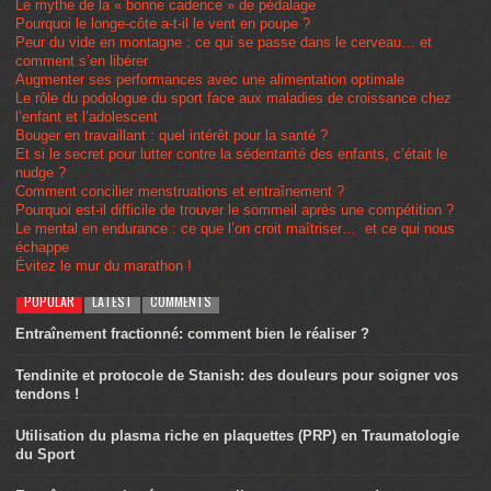
Le mythe de la « bonne cadence » de pédalage
Pourquoi le longe-côte a-t-il le vent en poupe ?
Peur du vide en montagne : ce qui se passe dans le cerveau… et
comment s’en libérer
Augmenter ses performances avec une alimentation optimale
Le rôle du podologue du sport face aux maladies de croissance chez
l’enfant et l’adolescent
Bouger en travaillant : quel intérêt pour la santé ?
Et si le secret pour lutter contre la sédentarité des enfants, c’était le
nudge ?
Comment concilier menstruations et entraînement ?
Pourquoi est-il difficile de trouver le sommeil après une compétition ?
Le mental en endurance : ce que l’on croit maîtriser… et ce qui nous
échappe
Évitez le mur du marathon !
POPULAR
LATEST
COMMENTS
Entraînement fractionné: comment bien le réaliser ?
Tendinite et protocole de Stanish: des douleurs pour soigner vos
tendons !
Utilisation du plasma riche en plaquettes (PRP) en Traumatologie
du Sport