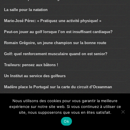
La salle pour la natation
Marie-José Pérec: « Pratiquez une activité physique! »
Peut-on jouer au golf lorsque l’on est insuffisant cardiaque?
Romain Grégoire, un jeune champion sur la bonne route
Golf: quel renforcement musculaire quand on est senior?
Traileurs: pensez aux bâtons !
Un Institut au service des golfeurs
Madère place le Portugal sur la carte du circuit d’Oceanman
Quel renforcement pour les jeunes golfeurs?
Nous utilisons des cookies pour vous garantir la meilleure
expérience sur notre site web. Si vous continuez à utiliser ce
Axel Carion, explorateur métabolique
site, nous supposerons que vous en êtes satisfait.
Du bon usage du Vélo à Assistance électrique (VAE)
Ok