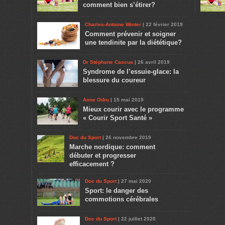
comment bien s’étirer?
Charles-Antoine Winter
| 22 février 2019
Comment prévenir et soigner
une tendinite par la diététique?
Dr Stéphane Cascua
| 26 avril 2019
Syndrome de l’essuie-glace: la
blessure du coureur
Anne Odru
| 15 mai 2019
Mieux courir avec le programme
« Courir Sport Santé »
Doc du Sport
| 26 novembre 2019
Marche nordique: comment
débuter et progresser
efficacement ?
Doc du Sport
| 27 mai 2020
Sport: le danger des
commotions cérébrales
Doc du Sport
| 22 juillet 2020