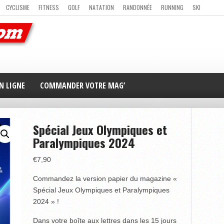
CYCLISME
FITNESS
GOLF
NATATION
RANDONNÉE
RUNNING
SKI
ER
MAG’ EN LIGNE
NOUS CONTACTER
N LIGNE
COMMANDER VOTRE MAG’
Spécial Jeux Olympiques et
Paralympiques 2024
€
7,90
Commandez la version papier du magazine «
Spécial Jeux Olympiques et Paralympiques
2024 » !
Dans votre boîte aux lettres dans les 15 jours