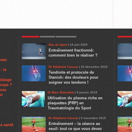
POPULAR
LATEST
COMMENTS
POPULA
Doc du Sport
| 19 juin 2020
Entraînement fractionné:
comment bien le réaliser ?
veau
Dr Stéphane Cascua
| 18 décembre 2018
: le
Tendinite et protocole de
Stanish: des douleurs pour
dalage
soigner vos tendons !
poupe ?
asse
Dr Marc Rozenblat
| 9 janvier 2019
er
Utilisation du plasma riche en
plaquettes (PRP) en
Traumatologie du Sport
Dr Stéphane Cascua
| 5 novembre 2019
Entraînement – la séance au
la santé
seuil: tout ce que vous devez