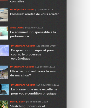
connaître
Dr Stéphane Cascua
| 7 janvier 2019
Blessure: arrêtez de vous arrêter!
Anne Odru
| 14 janvier 2019
Le sommeil indispensable à la
performance
Dr Stéphane Cascua
| 23 janvier 2019
Du gras pour maigrir et pour
courir: le processus
épigénétique
Dr Stéphane Cascua
| 11 octobre 2019
Ultra-Trail: où est passé le mur
du marathon?
Dr Stéphane Cascua
| 14 novembre 2019
La brasse: une nage excellente
pour votre condition physique
Doc du Sport
| 6 décembre 2019
Stretching: pourquoi et