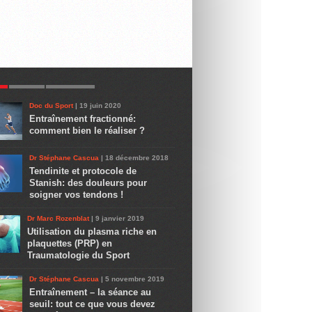
R
LATEST
COMMENTS
Doc du Sport
| 19 juin 2020
Entraînement fractionné:
comment bien le réaliser ?
Dr Stéphane Cascua
| 18 décembre 2018
Tendinite et protocole de
Stanish: des douleurs pour
soigner vos tendons !
Dr Marc Rozenblat
| 9 janvier 2019
Utilisation du plasma riche en
plaquettes (PRP) en
Traumatologie du Sport
Dr Stéphane Cascua
| 5 novembre 2019
Entraînement – la séance au
seuil: tout ce que vous devez