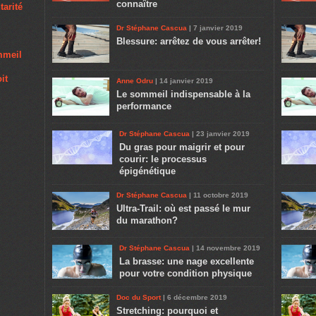
connaître
tarité
Dr Stéphane Cascua
| 7 janvier 2019
Blessure: arrêtez de vous arrêter!
ommeil
it
Anne Odru
| 14 janvier 2019
Le sommeil indispensable à la
performance
Dr Stéphane Cascua
| 23 janvier 2019
Du gras pour maigrir et pour
courir: le processus
épigénétique
Dr Stéphane Cascua
| 11 octobre 2019
Ultra-Trail: où est passé le mur
du marathon?
Dr Stéphane Cascua
| 14 novembre 2019
La brasse: une nage excellente
pour votre condition physique
Doc du Sport
| 6 décembre 2019
Stretching: pourquoi et