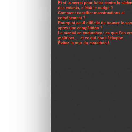
Et si le secret pour lutter contre la séden
des enfants, c’était le nudge ?
Comment concilier menstruations et
entraînement ?
Pourquoi est-il difficile de trouver le s
après une compétition ?
Le mental en endurance : ce que l’on cro
maîtriser… et ce qui nous échappe
Évitez le mur du marathon !