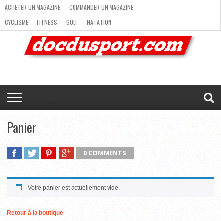
ACHETER UN MAGAZINE
COMMANDER UN MAGAZINE
CYCLISME
FITNESS
GOLF
NATATION
ACHETER
RANDONNÉE
RUNNING
SKI
TRAIL RUNNING
UN
COMMANDER
CYCLISME
FITNESS
GOLF
NATATION
RANDONNÉE
RUNNING
SKI
TRAIL
TRIATHLON
VOILE
NEWSLETTER
MAG’
NOUS
MAGAZINE
UN
RUNNING
EN
CONTACTER
TRIATHLON
VOILE
NEWSLETTER
MAG’ EN LIGNE
MAGAZINE
LIGNE
NOUS CONTACTER
Panier
0 COMMENTS
Votre panier est actuellement vide.
Retour à la boutique