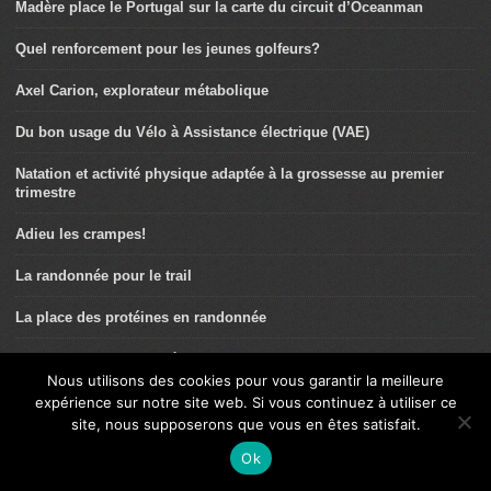
Madère place le Portugal sur la carte du circuit d’Oceanman
Quel renforcement pour les jeunes golfeurs?
Axel Carion, explorateur métabolique
Du bon usage du Vélo à Assistance électrique (VAE)
Natation et activité physique adaptée à la grossesse au premier
trimestre
Adieu les crampes!
La randonnée pour le trail
La place des protéines en randonnée
Laetitia Bernard: « J’ai à la fois une pratique sportive et
cyclotouriste. »
Nous utilisons des cookies pour vous garantir la meilleure
expérience sur notre site web. Si vous continuez à utiliser ce
Trail: VO2 Max et facteurs limitants
site, nous supposerons que vous en êtes satisfait.
Ok
Heureux comme un Homme dans la Nature