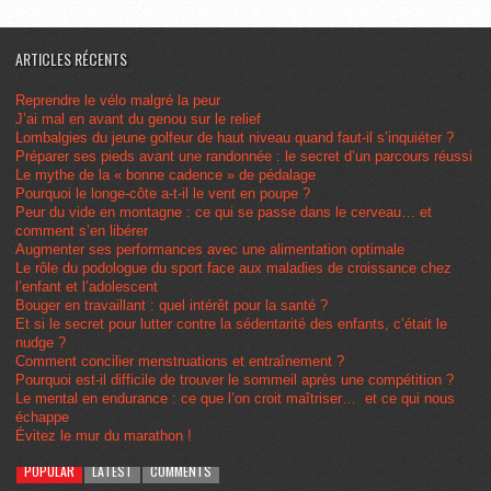
ARTICLES RÉCENTS
Reprendre le vélo malgré la peur
J’ai mal en avant du genou sur le relief
Lombalgies du jeune golfeur de haut niveau quand faut-il s’inquiéter ?
Préparer ses pieds avant une randonnée : le secret d’un parcours réussi
Le mythe de la « bonne cadence » de pédalage
Pourquoi le longe-côte a-t-il le vent en poupe ?
Peur du vide en montagne : ce qui se passe dans le cerveau… et
comment s’en libérer
Augmenter ses performances avec une alimentation optimale
Le rôle du podologue du sport face aux maladies de croissance chez
l’enfant et l’adolescent
Bouger en travaillant : quel intérêt pour la santé ?
Et si le secret pour lutter contre la sédentarité des enfants, c’était le
nudge ?
Comment concilier menstruations et entraînement ?
Pourquoi est-il difficile de trouver le sommeil après une compétition ?
Le mental en endurance : ce que l’on croit maîtriser… et ce qui nous
échappe
Évitez le mur du marathon !
POPULAR
LATEST
COMMENTS