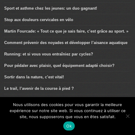
Sport et asthme chez les jeunes: un duo gagnant!
Stop aux douleurs cervicales en vélo
Martin Fourcade: « Tout ce que je sais faire, c’est grâce au sport. »
Comment prévenir des noyades et développer l’aisance aquatique
Running: et si vous vous entraîniez par cycles?
Pour pédaler avec plaisir, quel équipement adapté choisir?
Sortir dans la nature, c’est vital!
Le trail, l’avenir de la course à pied ?
Masques et activités sportives
Nous utilisons des cookies pour vous garantir la meilleure
expérience sur notre site web. Si vous continuez à utiliser ce
Mitochondries: boostez vos centrales énergétiques!
site, nous supposerons que vous en êtes satisfait.
Aponévrosite plantaire: la douleur sous le talon…
Ok
Alimentation adaptée, faites votre choix!