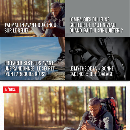
LOMBALGIES DU JEUNE
J’AI MAL EN AVANT DU GENOU
GOLFEUR DE HAUT NIVEAU
SUR LE RELIEF
QUAND FAUT-IL S’INQUIÉTER ?
PRÉPARER SES PIEDS AVANT
UNE RANDONNÉE : LE SECRET
LE MYTHE DE LA « BONNE
D’UN PARCOURS RÉUSSI
CADENCE » DE PÉDALAGE
MÉDICAL