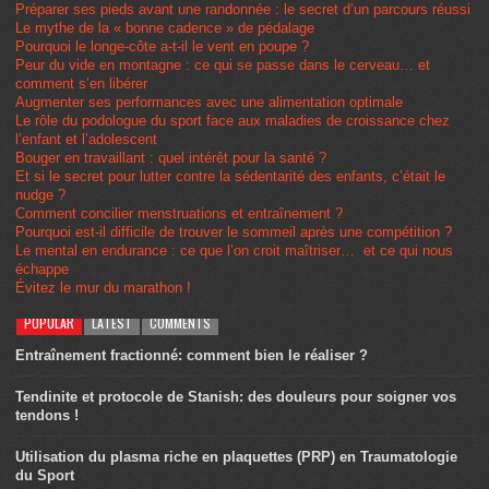
Préparer ses pieds avant une randonnée : le secret d’un parcours réussi
Le mythe de la « bonne cadence » de pédalage
Pourquoi le longe-côte a-t-il le vent en poupe ?
Peur du vide en montagne : ce qui se passe dans le cerveau… et
comment s’en libérer
Augmenter ses performances avec une alimentation optimale
Le rôle du podologue du sport face aux maladies de croissance chez
l’enfant et l’adolescent
Bouger en travaillant : quel intérêt pour la santé ?
Et si le secret pour lutter contre la sédentarité des enfants, c’était le
nudge ?
Comment concilier menstruations et entraînement ?
Pourquoi est-il difficile de trouver le sommeil après une compétition ?
Le mental en endurance : ce que l’on croit maîtriser… et ce qui nous
échappe
Évitez le mur du marathon !
POPULAR
LATEST
COMMENTS
Entraînement fractionné: comment bien le réaliser ?
Tendinite et protocole de Stanish: des douleurs pour soigner vos
tendons !
Utilisation du plasma riche en plaquettes (PRP) en Traumatologie
du Sport